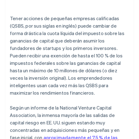
Emite y registra las acciones
tener el EIN
Cumplimiento de la normativa continuo
Compra de acciones iniciales sin efectivo
Tener acciones de pequeñas empresas calificadas
(QSBS, por sus siglas en inglés) puede cambiar de
Presentación automática de la elección fiscal 83(b)
forma drástica la cuota líquida del impuesto sobre las
Documentación legal para empresas de primer nivel
ganancias de capital que deberán asumir los
fundadores de startups y los primeros inversores.
Un año gratis de Stripe Payments, más 50.000 $ en
Pueden recibir una exención de hasta el 100 % de los
créditos y descuentos para socios
impuestos federales sobre las ganancias de capital
hasta un máximo de 10 millones de dólares (o diez
veces la inversión original). Los emprendedores
inteligentes usan cada vez más las QSBS para
maximizar los rendimientos financieros.
Según un informe de la National Venture Capital
Association, la inmensa mayoría de las salidas de
capital riesgo en EE. UU. siguen estando muy
concentradas en adquisiciones más pequeñas y en
fase inicial, con
aproximadamente el 75 % de las