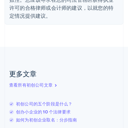
Français
English
许可的合格律师或会计师的建议，以就您的特
芬兰
定情况提供建议。
English
Svenska
荷兰
Nederlands
English
加拿大
English
Français
捷克
English
克罗地亚
English
Italiano
拉脱维亚
更多文章
English
立陶宛
查看所有初创公司文章
English
列支敦士登
Deutsch
English
卢森堡
初创公司的五个阶段是什么？
Français
Deutsch
English
创办小企业的 10 个法律要求
罗马尼亚
如何为初创企业取名：分步指南
English
马尔他