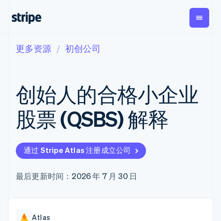
更多资源
初创公司
按企业阶段
文档
学习
支付
营收
资金管理
平台
易市
大型企业
Stripe 文档
博客
Payments
Billing
Treasury
初创企业
API 参考文档
客户案例
创始人的合格小企业
在线支付
经常性收入
Con
库与 SDK
指南
企业财务
Managed
Metronome
Stripe Apps
Payments
按用量计费
Global
平台
股票 (QSBS) 解释
备案商家解决
Payouts
Subscriptions
Capi
按应用场景
方案
平
支持
向第三方
订阅管理
Payment links
客户
指南
智能体商务
打款
Invoicing
Trea
加密货币
获取支持
无代码支付
一次性或定期
Capital
通过 Stripe Atlas 注册成立公司
平
电子商务
接受线上付款
托管支持方案
企业融资
Checkout
账单
嵌入
嵌入式金融
实施预置结账流程
专业服务
预构建支付界
Crypto
Tax
融服
财务自动化
构建平台或交易市场
最后更新时间：2026 年 7 月 30 日
钱包、稳
面
销售税和增值
Iss
全球化企业
管理订阅
定币发行
Elements
税自动化
实体
应用内支付
提供按用量计费
灵活的 UI 组件
和发卡基
Crypto
Revenue
虚拟
交易市场
发行稳定币支持的支付卡
Onramp
支付方式
Recognition
础设施
公司
资金管理
通过智能体配置和管理服
可嵌入的
支持 125 种以
会计自动化
Atlas
平台
务