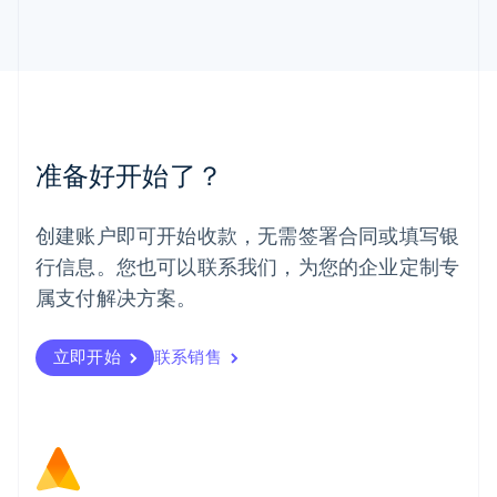
English
马来西亚
English
简体中文
美国
English
Español
简体中文
墨西哥
Español
English
准备好开始了？
挪威
English
葡萄牙
创建账户即可开始收款，无需签署合同或填写银
Português
English
行信息。您也可以联系我们，为您的企业定制专
日本
日本語
English
属支付解决方案。
瑞典
Svenska
English
瑞士
立即开始
联系销售
Deutsch
Français
Italiano
English
塞浦路斯
English
斯洛伐克
English
斯洛文尼亚