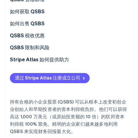
Climate
早期员工如何从 QSBS 中受益
如何获取 QSBS
碳移除
成立一家 C 类公司
如何出售 QSBS
Identity
在线身份验证
进行全面的财务审查
QSBS 税收优惠
聘请专业的法律顾问
QSBS 免税与长期资本利得税
QSBS 限制和风险
准备股票文件
Stripe Atlas 如何提供助力
Stripe Sessions 2026
了解 Stripe 如何为 AI 构建经济基础设施。
获得董事会对股票发行的批准
申请使用 Atlas
立即观看
通过 Stripe Atlas 注册成立公司
发行和记录股票
在雇主识别号 (EIN) 下发之前接受付款和办理银行业务
维持持续合规性
非现金创始人股权认购
持有合格的小企业股票 (QSBS) 可以从根本上改变初创企
自动申报 83(b) 税务选择
业创始人和早期投资者的资本利得税负担。他们可以获得
高达 1,000 万美元（或原始投资额的 10 倍）的联邦资本
全球顶尖水准的公司法律文件
利得税 100% 豁免。精明的企业家们越来越多地利用
Stripe Payments 服务首年免费，另享价值 5 万美元的
QSBS 来实现财务回报最大化。