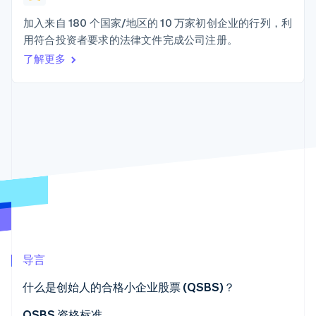
加密货币
上
Stripe Sigma
产品路线图
SaaS
自定义报告
购买
Terminal
Sessions 年度大会
加入来自 180 个国家/地区的 10 万家初创企业的行列，利
线下支付
Data Pipeline
招聘
用符合投资者要求的法律文件完成公司注册。
数据同步
Authorization
资讯中心
Boost
资源
了解更多
Stripe Press
支付成功率优
按行业
化
应用集成
Link
AI 企业
代码示例
加速结账
创作者经济
开发者博客
联系
Financial
游戏
API 状态
Connections
酒店、旅游与休闲
联系销售
关联金融账户
保险
成为合作伙伴
数据
媒体与娱乐
非营利组织
专业服务
公共部门
零售
更多
Product roadmap
了解未来规划
导言
生态系统
Radar
欺诈防范
什么是创始人的合格小企业股票 (QSBS)？
合作伙伴
Atlas
Stripe App Marketplace
QSBS 资格标准
初创企业注册