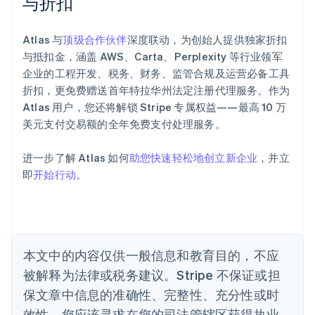
与折扣
English
爱尔兰
Atlas 与
顶级合作伙伴
深度联动，为创始人提供独家折扣
English
爱沙尼亚
与抵扣金，涵盖 AWS、Carta、Perplexity 等行业领军
English
企业的工程开发、税务、财务、监管合规及运营必备工具
奥地利
折扣，更免费赠送首年特拉华州法定注册代理服务。作为
Deutsch
English
Atlas 用户，您还将解锁 Stripe 专属权益——最高 10 万
澳大利亚
美元支付交易额的全年免费支付处理服务。
English
巴西
Português
English
进一步了解 Atlas 如何
助您快速轻松地创立新企业
，并立
保加利亚
即
开始行动
。
English
比利时
Nederlands
Français
Deutsch
English
波兰
English
丹麦
本文中的内容仅供一般信息和教育目的，不应
English
被解释为法律或税务建议。Stripe 不保证或担
德国
保文章中信息的准确性、完整性、充分性或时
Deutsch
English
法国
效性。您应该寻求在您的司法管辖区获得执业