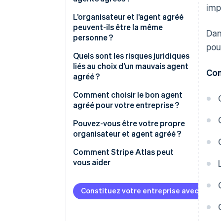
imp
Organisateur
L’organisateur et l’agent agréé
peuvent-ils être la même
Dan
Agent agréé
personne ?
pou
Quels sont les risques juridiques
liés au choix d’un mauvais agent
Con
agréé ?
Comment choisir le bon agent
agréé pour votre entreprise ?
Pouvez-vous être votre propre
organisateur et agent agréé ?
Avantages
Comment Stripe Atlas peut
vous aider
Inconvénients
S’inscrire sur Atlas
Constituez votre entreprise avec Strip
Accepter des paiements et
effectuer des opérations
bancaires avant l’obtention de