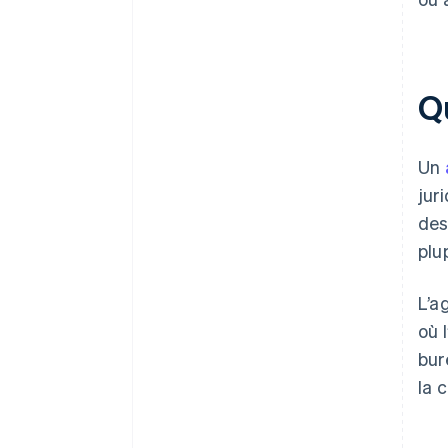
Q
Un
jur
des
plu
L’a
où 
bur
la 