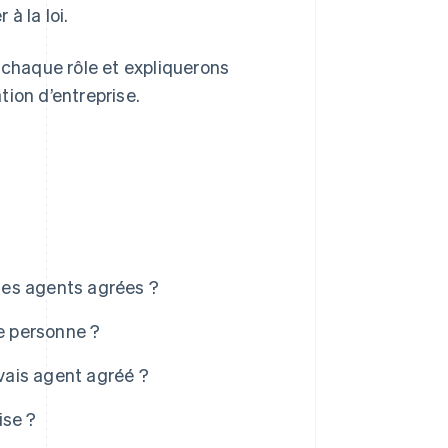
à la loi.
 chaque rôle et expliquerons
ion d’entreprise.
 les agents agrées ?
me personne ?
uvais agent agréé ?
ise ?