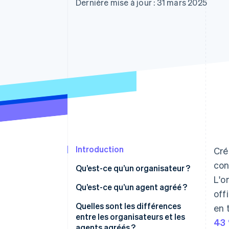
Authorization Boost
Dernière mise à jour : 31 mars 2025
Acceptation optimisée
Link
Paiements accélérés
Financial Connections
Comptes financiers associés
Introduction
Cré
con
Qu’est-ce qu’un organisateur ?
L'o
Qu’est-ce qu’un agent agréé ?
off
Quelles sont les différences
en 
entre les organisateurs et les
43 
agents agréés ?