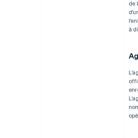
de 
d’u
l’e
à d
Ag
L’a
off
enr
L’a
nom
opè