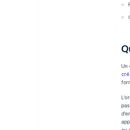
votre numéro EIN
Achat dématérialisé des
actions du fondateur
Déclaration fiscale
automatique au titre de
l’article 83(b)
Q
Documents juridiques
d’entreprise de classe mondiale
Un 
Une année gratuite de Stripe
cré
Payments, plus de 50 000 $ en
for
crédits et remises partenaires
L’o
pas
d’e
app
ou 