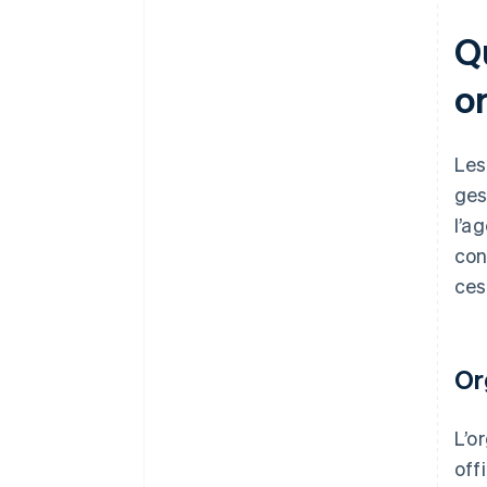
Qu
o
Les
ges
l’a
con
ces
Or
L’o
off