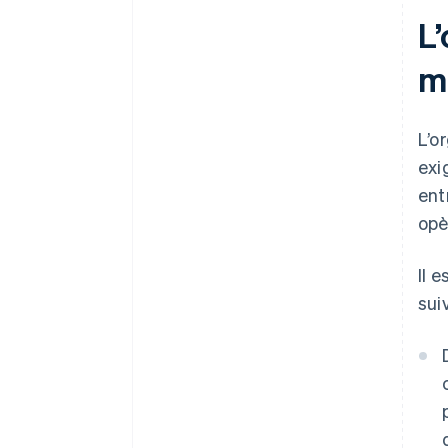
L’
m
L’o
exi
ent
opè
Il 
sui