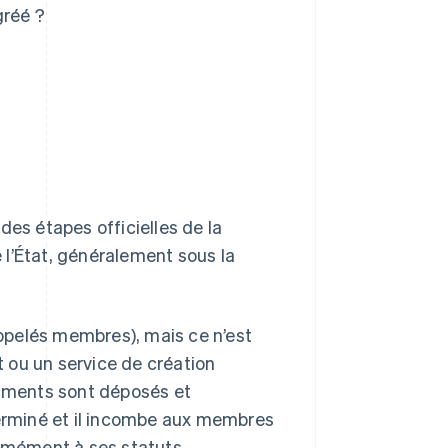
gréé ?
des étapes officielles de la
 l’État, généralement sous la
(appelés membres), mais ce n’est
 ou un service de création
cuments sont déposés et
terminé et il incombe aux membres
ormément à ses statuts.