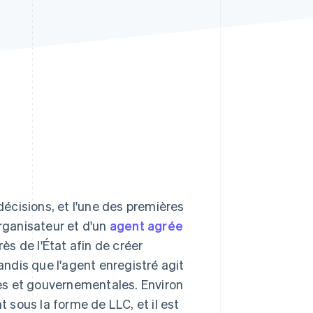
Stripe Sessions 2026
Découvrez comment
Stripe construit
l’infrastructure
économique de l’IA.
Regarder la vidéo
écisions, et l'une des premières
organisateur et d'un
agent agrée
s de l'État afin de créer
tandis que l'agent enregistré agit
ques et gouvernementales. Environ
 sous la forme de LLC, et il est