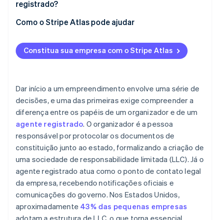
registrado?
Vantagens
Como o Stripe Atlas pode ajudar
Desvantagens
Como se inscrever no Atlas
Constitua sua empresa com o Stripe Atlas
Aceitar pagamentos e operar financeiramente
antes da chegada do EIN
Compra de ações de fundador sem dinheiro em
Dar início a um empreendimento envolve uma série de
espécie
decisões, e uma das primeiras exige compreender a
diferença entre os papéis de um organizador e de um
Envio automático da eleição fiscal 83(b)
agente registrado
. O organizador é a pessoa
Documentos legais empresariais de padrão
responsável por protocolar os documentos de
internacional
constituição junto ao estado, formalizando a criação de
uma sociedade de responsabilidade limitada (LLC). Já o
Um ano gratuito de Stripe Payments, além de 50 mil
agente registrado atua como o ponto de contato legal
dólares em créditos e descontos de parceiros
da empresa, recebendo notificações oficiais e
comunicações do governo. Nos Estados Unidos,
aproximadamente
43% das pequenas empresas
adotam a estrutura de LLC, o que torna essencial