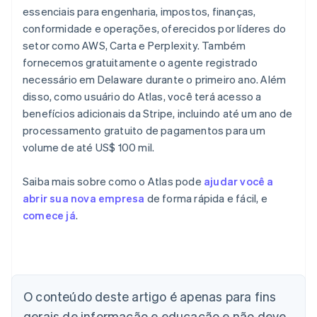
essenciais para engenharia, impostos, finanças,
conformidade e operações, oferecidos por líderes do
setor como AWS, Carta e Perplexity. Também
fornecemos gratuitamente o agente registrado
necessário em Delaware durante o primeiro ano. Além
disso, como usuário do Atlas, você terá acesso a
benefícios adicionais da Stripe, incluindo até um ano de
processamento gratuito de pagamentos para um
volume de até US$ 100 mil.
Saiba mais sobre como o Atlas pode
ajudar você a
abrir sua nova empresa
de forma rápida e fácil, e
comece já
.
Alemanha
Deutsch
English
Austrália
English
Áustria
O conteúdo deste artigo é apenas para fins
Deutsch
English
gerais de informação e educação e não deve