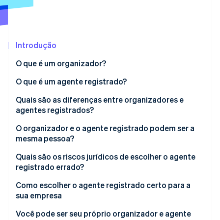
Veja o que está chegando
Radar
Ecossistema
Prevenção de fraudes
Introdução
Parceiros
Atlas
Stripe App Marketplace
Incorporação de startups
O que é um organizador?
Climate
Remoção de carbono
O que é um agente registrado?
Identity
Quais são as diferenças entre organizadores e
Verificação de identidade
agentes registrados?
Organizador
O organizador e o agente registrado podem ser a
mesma pessoa?
Agente registrado
Quais são os riscos jurídicos de escolher o agente
Stripe Sessions 2026
registrado errado?
Veja como a Stripe está construindo a infraestrutura econ
Assista agora
Como escolher o agente registrado certo para a
sua empresa
Você pode ser seu próprio organizador e agente