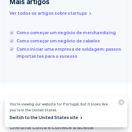
Mais artigos
Espanha
Español
English
Estados Unidos
Ver todos os artigos sobre startups
English
Español
简体中文
Estônia
English
Como começar um negócio de merchandising
Finlândia
Como começar um negócio de cabelos
English
Svenska
França
Como iniciar uma empresa de soldagem: passos
Français
English
importantes para o sucesso
Gibraltar
English
Grécia
English
Hungria
English
Índia
English
You’re viewing our website for Portugal, but it looks like
Irlanda
Vamos começar?
you’re in the United States.
English
Switch to the United States site
Itália
Crie uma conta e comece a aceitar
Italiano
English