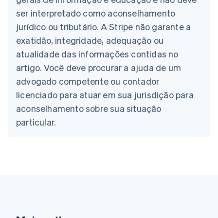
Bélgica
Nederlands
Français
Deutsch
English
ser interpretado como aconselhamento
Brasil
jurídico ou tributário. A Stripe não garante a
Português
English
Bulgária
exatidão, integridade, adequação ou
English
atualidade das informações contidas no
Canadá
artigo. Você deve procurar a ajuda de um
English
Français
China continental
advogado competente ou contador
简体中文
English
licenciado para atuar em sua jurisdição para
Chipre
aconselhamento sobre sua situação
English
Croácia
particular.
English
Italiano
Dinamarca
English
Emirados Árabes Unidos
English
Eslováquia
English
Eslovênia
English
Italiano