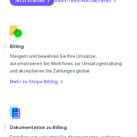
Jetzt starten
Sales-Team kontaktieren
English
Portugal
Português
English
Rumänien
English
Schweden
Svenska
English
Schweiz
Billing
Deutsch
Français
Italiano
English
Steigern und bewahren Sie Ihre Umsätze,
Singapur
English
简体中文
automatisieren Sie Workflows zur Umsatzgestaltung
Slowakei
und akzeptieren Sie Zahlungen global.
English
Mehr zu Stripe Billing
Slowenien
English
Italiano
Sonderverwaltungsregion Hongkong,
China
English
简体中文
Spanien
Español
English
Dokumentation zu Billing
Thailand
ไทย
English