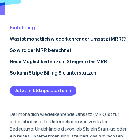
Betrugsprävention
Ecosystem
Atlas
Start-up-Gründung
Partner
Stripe App-Marktplatz
Climate
Einführung
CO₂-Entnahme
Was ist monatlich wiederkehrender Umsatz (MRR)?
Identity
Online-Identitätsprüfung
So wird der MRR berechnet
Neun Möglichkeiten zum Steigern des MRR
1. Optimieren und aktualisieren Sie Ihre Preis- und
So kann Stripe Billing Sie unterstützen
Abrechnungsmodelle.
Stripe-Sessions 2026
Erfahren Sie, wie Stripe Lösungen für die Wirtschaft
2. Erleichtern und fördern Sie die Bewegung hin zu
Jetzt mit Stripe starten
Jetzt ansehen
bevorzugten Preisplänen und Stufen.
3. Verbessern Sie Ihr Mahnwesen.
Der monatlich wiederkehrende Umsatz (MRR) ist für
4. Aktualisieren Sie Ihren Produkt- und Abokatalog.
jedes abobasierte Unternehmen von zentraler
Bedeutung. Unabhängig davon, ob Sie ein Start-up oder
5. Bieten Sie Rabatte an – und bewerben Sie sie.
ein reifes Unternehmen sind, steigert das Anwachsen