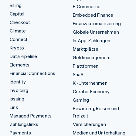
Billing
E-Commerce
Capital
Embedded Finance
Checkout
Finanzautomatisierung
Climate
Globale Unternehmen
Connect
In-App-Zahlungen
Krypto
Marktplätze
Data Pipeline
Geldmanagement
Elements
Plattformen
Financial Connections
SaaS
Identity
KI-Unternehmen
Invoicing
Creator Economy
Issuing
Gaming
Link
Bewirtung, Reisen und
Managed Payments
Freizeit
Zahlungslinks
Versicherungen
Payments
Medien und Unterhaltung