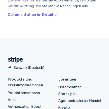
Erstellen und verwalten Sie Abonnements, verfolgen
Tschechische Republik
Sie die Nutzung und stellen Sie Rechnungen aus.
English
Ungarn
Dokumentation im Detail
English
Vereinigte Arabische Emirate
English
Vereinigte Staaten
English
Español
简体中文
Vereinigtes Königreich
English
Zypern
English
Schweiz (Deutsch)
Produkte und
Lösungen
Preisinformationen
Unternehmen
Preisinformationen
Start-ups
Atlas
Agentenbasierter Handel
Authorization Boost
Krypto