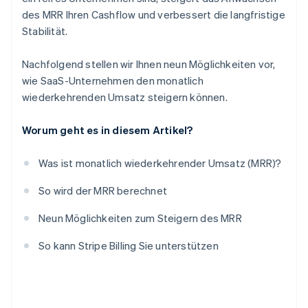
6. Erstellen Sie benutzerdefinierte Landingpages.
des MRR Ihren Cashflow und verbessert die langfristige
Stabilität.
7. Erschließen Sie gehobene Marktsegmente.
8. Ermutigen Sie Nutzer/innen mit kostenlosen
Nachfolgend stellen wir Ihnen neun Möglichkeiten vor,
Plänen zum Wechsel zu kostenpflichtigen
wie SaaS-Unternehmen den monatlich
Alternativen.
wiederkehrenden Umsatz steigern können.
9. Verfolgen Sie Ihre Leistung durch detaillierte
Worum geht es in diesem Artikel?
Berichterstattung – und handeln Sie gemäß Ihren
Analysen.
Was ist monatlich wiederkehrender Umsatz (MRR)?
So wird der MRR berechnet
Neun Möglichkeiten zum Steigern des MRR
So kann Stripe Billing Sie unterstützen