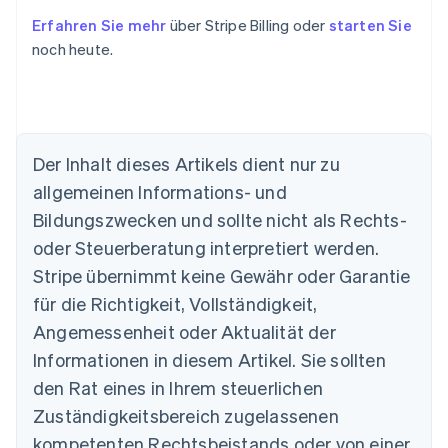
Erfahren Sie mehr
über Stripe Billing oder
starten Sie
noch heute.
Australien
Der Inhalt dieses Artikels dient nur zu
English
allgemeinen Informations- und
Belgien
Nederlands
Français
Deutsch
English
Bildungszwecken und sollte nicht als Rechts-
Brasilien
oder Steuerberatung interpretiert werden.
Português
English
Bulgarien
Stripe übernimmt keine Gewähr oder Garantie
English
für die Richtigkeit, Vollständigkeit,
Dänemark
Angemessenheit oder Aktualität der
English
Deutschland
Informationen in diesem Artikel. Sie sollten
Deutsch
English
den Rat eines in Ihrem steuerlichen
Estland
Zuständigkeitsbereich zugelassenen
English
Festlandchina
kompetenten Rechtsbeistands oder von einer