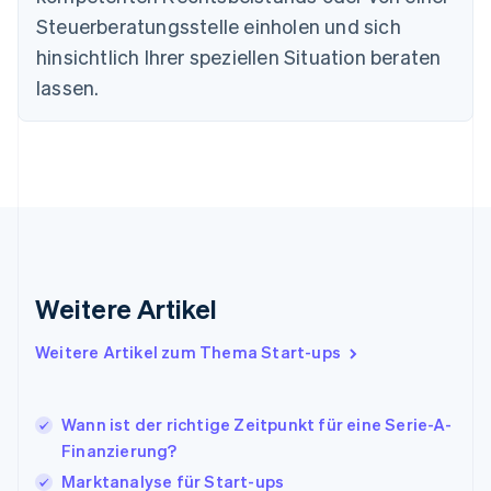
简体中文
English
Steuerberatungsstelle einholen und sich
Finnland
English
Svenska
hinsichtlich Ihrer speziellen Situation beraten
Frankreich
lassen.
Français
English
Gibraltar
English
Griechenland
English
Indien
English
Irland
English
Italien
Weitere Artikel
Italiano
English
Japan
Weitere Artikel zum Thema Start-ups
日本語
English
Kanada
English
Français
Wann ist der richtige Zeitpunkt für eine Serie-A-
Kroatien
Finanzierung?
English
Italiano
Lettland
Marktanalyse für Start-ups