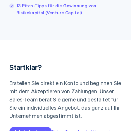
English
13 Pitch-Tipps für die Gewinnung von
Liechtenstein
Risikokapital (Venture Capital)
Deutsch
English
Litauen
English
Luxemburg
Français
Deutsch
English
Malaysia
English
简体中文
Malta
English
Startklar?
Mexiko
Español
English
Neuseeland
Erstellen Sie direkt ein Konto und beginnen Sie
English
mit dem Akzeptieren von Zahlungen. Unser
Niederlande
Nederlands
English
Sales-Team berät Sie gerne und gestaltet für
Norwegen
Sie ein individuelles Angebot, das ganz auf Ihr
English
Österreich
Unternehmen abgestimmt ist.
Deutsch
English
Polen