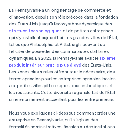
Ben Franklin Technology Partners
numéro EIN
La Pennsylvanie a un long héritage de commerce et
Subventions locales et abattements fiscaux
Achat dématérialisé des actions du fondateur
d’innovation, depuis son rôle précoce dans la fondation
des États-Unis jusqu’à l’écosystème dynamique des
Crédits de taxes pour la zone d’innovation Keystone
Déclaration fiscale automatique au titre de
startups technologiques
et de petites entreprises
(ZCI)
l’article 83(b)
qui s’y installent aujourd’hui. Les grandes villes de l’État,
Chapitres SCORE
Documents juridiques d’entreprise de classe
telles que Philadelphie et Pittsburgh, peuvent se
mondiale
féliciter de posséder des communautés d'affaires
Chambres de commerce locales
dynamiques. En 2023, la Pennsylvanie avait le
sixième
Une année gratuite de Stripe Payments, plus de
Microprêts d’organismes à but non lucratif
50 000 $ en crédits et remises partenaires
produit intérieur brut le plus élevé
des États-Unis.
Les zones plus rurales offrent tout le nécessaire, des
terres agricoles pour les entreprises agricoles locales
aux petites villes pittoresques pour les boutiques et
les restaurants. Cette diversité régionale fait de l’État
un environnement accueillant pour les entrepreneurs.
Nous vous expliquons ci-dessous comment créer une
entreprise en Pennsylvanie, qu’il s’agisse des
formalités administratives, fiscales ou des incitations