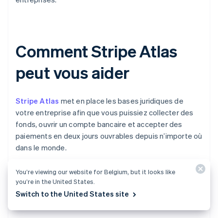
Comment Stripe Atlas
peut vous aider
Stripe Atlas
met en place les bases juridiques de
votre entreprise afin que vous puissiez collecter des
fonds, ouvrir un compte bancaire et accepter des
paiements en deux jours ouvrables depuis n’importe où
dans le monde.
Rejoignez plus de 75 000 sociétés constituées via
You’re viewing our website for Belgium, but it looks like
you’re in the United States.
Atlas, y compris des startups soutenues par des
Switch to the United States site
investisseurs de premier plan, tels que Y Combinator,
a16z et General Catalyst.