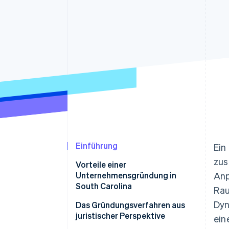
Optimierung der
Datensynchronisier
Autorisierungsraten
Link
Beschleunigter Bezahlvorgang
Financial Connections
Verbundene Finanzdaten
Einführung
Ein
zus
Vorteile einer
Unternehmensgründung in
Anp
South Carolina
Rau
Dyn
Unternehmensfreundliches
Das Gründungsverfahren aus
Umfeld
juristischer Perspektive
ein