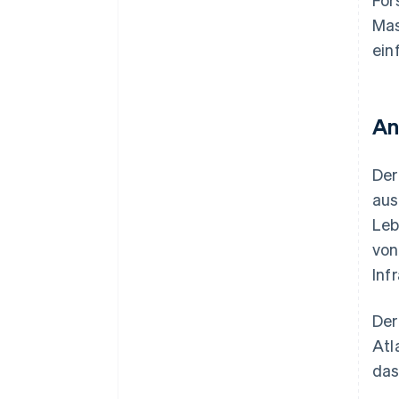
Mas
ein
An
Der
aus
Leb
von
Inf
Der
Atl
das