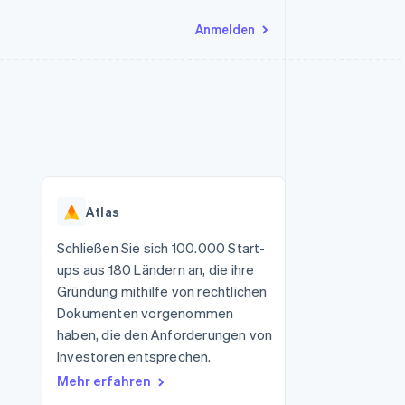
Anmelden
Ressourcen
Ecosystem
Kontakt
nd Marktplätze
Mehr
App-Integrationen
Partner
Sales-Team kontaktieren
Product roadmap
Code-Beispiele
Stripe App-Marktplatz
Partner werden
Ausblick
 Plattformen
Entwickler-Blog
 platforms
eit
API-Status
Radar
Betrugsprävention
eistungen
Atlas
Atlas
onen
virtuelle Karten
Start-up-Gründung
Schließen Sie sich 100.000 Start-
ups aus 180 Ländern an, die ihre
Climate
CO₂-Entnahme
Gründung mithilfe von rechtlichen
Dokumenten vorgenommen
Identity
Online-Identitätsprüfung
haben, die den Anforderungen von
Investoren entsprechen.
Mehr erfahren