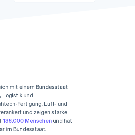
Stripe-Sessions 2026
Erfahren Sie, wie Stripe
Lösungen für die
Wirtschaftsinfrastruktur
für KI aufbaut.
Jetzt ansehen
sich mit einem Bundesstaat
 Logistik und
htech-Fertigung, Luft- und
verankert und zeigen starke
gt
136.000 Menschen
und hat
lar im Bundesstaat.