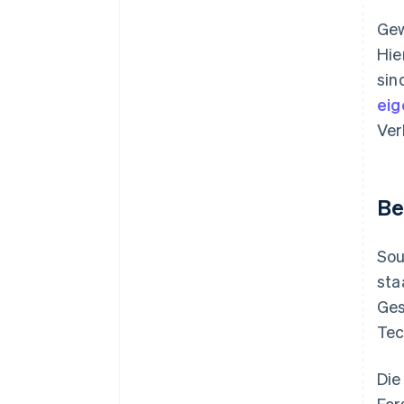
Gew
Hie
sin
eig
Ver
Be
Sou
sta
Ges
Tec
Die
For