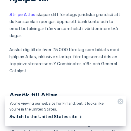
Stripe Atlas
skapar ditt företags juridiska grund så att
du kan samla in pengar, öppna ett bankkonto och ta
emot betalningar från var som helst i världen inom två
dagar.
Anslut dig till de över 75 000 företag som bildats med
hjälp av Atlas, inklusive startup-företag som stöds av
toppinvesterare som Y Combinator, a16z och General
Catalyst.
Ansök till Atlas
You’re viewing our website for Finland, but it looks like
you’re in the United States.
Att ansöka om att bilda ett företag med Atlas tar
Switch to the United States site
mindre än tio minuter. Du väljer din företagsstruktur, får
bekräftelse omedelbart om ditt företagsnamn är