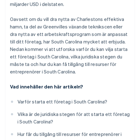
utveckling
miljarder USD i delstaten.
Bygga upp relationer med SCORE-mentorer
Oavsett om du vill dra nytta av Charlestons effektiva
Samarbeta med branschspecifika grupper
hamn, ta del av Greenvilles växande teknikscen eller
dra nytta av ett arbetskraftsprogram som är anpassat
till ditt företag, har South Carolina mycket att erbjuda.
Nedan kommer vi att utforska varför du kan vilja starta
ett företag i South Carolina, vilka juridiska stegen du
måste ta och hur du kan få tillgång till resurser för
entreprenörer i South Carolina.
Vad innehåller den här artikeln?
Varför starta ett företag i South Carolina?
Vilka är de juridiska stegen för att starta ett företag
i South Carolina?
Hur får du tillgång till resurser för entreprenörer i