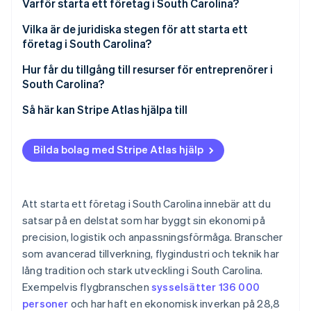
Varför starta ett företag i South Carolina?
Identitetsverifiering online
Partner
Stripe App Marketplace
Företagsvänligt klimat
Vilka är de juridiska stegen för att starta ett
företag i South Carolina?
Centralt läge
Välj företagsstruktur
Hur får du tillgång till resurser för entreprenörer i
Prisvärda fastigheter
South Carolina?
Stripe Sessions 2026
Registrera ditt företagsnamn
Se hur Stripe bygger den ekonomiska inf
Personalutveckling anpassad efter dina behov
Börja med Small Business Development Centers
Så här kan Stripe Atlas hjälpa till
Titta nu
Lämna in rätt papper
(SBDC)
Livsstilsförmåner som lockar talanger
Ansök till Atlas
Skaffa ett arbetsgivarnummer (EIN)
Få hjälp av South Carolinas handelsdepartement
Bilda bolag med Stripe Atlas hjälp
Specialiserade branschcentrum
Ta emot betalningar och banktjänster innan ditt EIN
Registrera dig för delstatlig skatt
Hitta finansieringshjälp
anländer
Kulturell och ekonomisk dynamik
Skaffa alla licenser och tillstånd du behöver
Gå med i lokala entreprenörsnätverk
Kontantfritt aktieköp för grundare
Att starta ett företag i South Carolina innebär att du
satsar på en delstat som har byggt sin ekonomi på
Öppna ett bankkonto för företag
Dra nytta av personalutvecklingsprogram
Automatisk deklaration för val av skatt enligt 83(b)
precision, logistik och anpassningsförmåga. Branscher
Skydda ditt företag med försäkringar
Utnyttja forskningsinstitutioner
Juridiska dokument för företag i världsklass
som avancerad tillverkning, flygindustri och teknik har
lång tradition och stark utveckling i South Carolina.
Ta reda på vilka regler som gäller för att anställa
Använd kostnadsfria onlineverktyg och portaler
Ett kostnadsfritt år med Stripe Payments, plus
Exempelvis flygbranschen
sysselsätter 136 000
medarbetare
50 000 USD i partnerkrediter och rabatter
Samarbeta med lokala kontor för ekonomisk
personer
och har haft en ekonomisk inverkan på 28,8