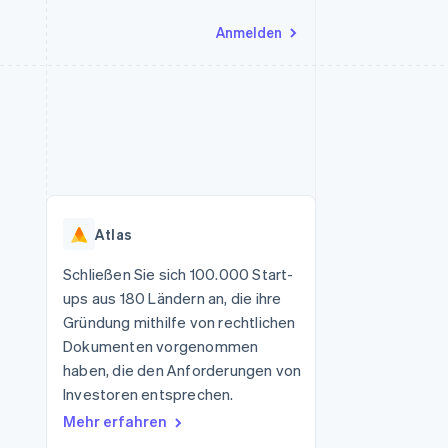
Anmelden
Ressourcen
Ecosystem
Kontakt
nd Marktplätze
Mehr
App-Integrationen
Partner
Sales-Team kontaktieren
Product roadmap
Code-Beispiele
Stripe App-Marktplatz
Partner werden
Ausblick
 Plattformen
Entwickler-Blog
 platforms
eit
API-Status
Radar
Betrugsprävention
eistungen
Atlas
Atlas
onen
virtuelle Karten
Start-up-Gründung
Schließen Sie sich 100.000 Start-
ups aus 180 Ländern an, die ihre
Climate
CO₂-Entnahme
Gründung mithilfe von rechtlichen
Dokumenten vorgenommen
Identity
Online-Identitätsprüfung
haben, die den Anforderungen von
Investoren entsprechen.
Mehr erfahren