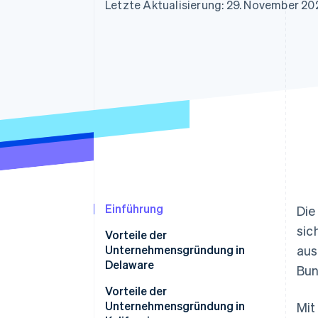
Optimierung der
Datensynchronisier
Letzte Aktualisierung: 29. November 20
Autorisierungsraten
Link
Beschleunigter Bezahlvorgang
Financial Connections
Verbundene Finanzdaten
Einführung
Die
sic
Vorteile der
Unternehmensgründung in
aus
Delaware
Bun
Vorteile der
Unternehmensgründung in
Mit