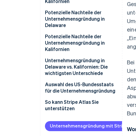
Kalifornien
Ges
unt
Potenzielle Nachteile der
Unternehmensgründung in
Umg
Delaware
ein
Potenzielle Nachteile der
„Ei
Unternehmensgründung in
ang
Kalifornien
Unternehmensgründung in
Bei
Delaware vs. Kalifornien: Die
Unt
wichtigsten Unterschiede
dem
Gesellschaftsrecht und
Auswahl des US-Bundesstaats
Asp
Rechtssystem
für die Unternehmensgründung
abw
Privatsphäre
So kann Stripe Atlas Sie
ver
unterstützen
Bun
Steuern und Gebühren
Bei Atlas eine
Vorschriften und
Unternehmensgründung
Unternehmensgründung mit Stripe Atl
Wor
Anforderungen
beantragen