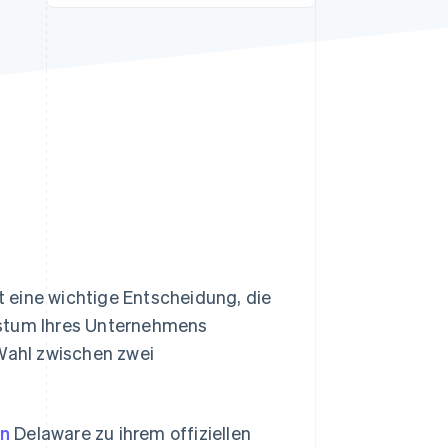
Stripe-Sessions 2026
Erfahren Sie, wie Stripe
Lösungen für die
Wirtschaftsinfrastruktur
für KI aufbaut.
Jetzt ansehen
 eine wichtige Entscheidung, die
hstum Ihres Unternehmens
 Wahl zwischen zwei
en
Delaware zu ihrem offiziellen