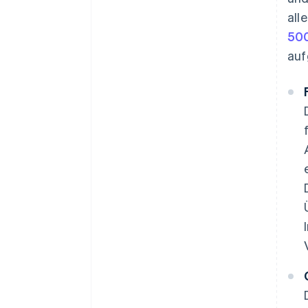
all
50
auf