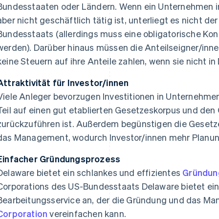
Bundesstaaten oder Ländern. Wenn ein Unternehmen in
aber nicht geschäftlich tätig ist, unterliegt es nicht d
Bundesstaats (allerdings muss eine obligatorische Ko
werden). Darüber hinaus müssen die Anteilseigner/inn
keine Steuern auf ihre Anteile zahlen, wenn sie nicht in
Attraktivität für Investor/innen
Viele Anleger bevorzugen Investitionen in Unternehmen
Teil auf einen gut etablierten Gesetzeskorpus und den
zurückzuführen ist. Außerdem begünstigen die Gesetz
das Management, wodurch Investor/innen mehr Planung
Einfacher Gründungsprozess
Delaware bietet ein schlankes und effizientes
Gründun
Corporations des US-Bundesstaats Delaware bietet ei
Bearbeitungsservice an, der die Gründung und das M
Corporation
vereinfachen kann.