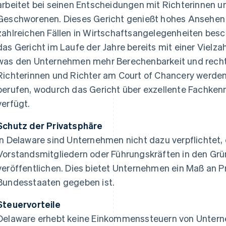
arbeitet bei seinen Entscheidungen mit Richterinnen un
Geschworenen. Dieses Gericht genießt hohes Ansehen u
zahlreichen Fällen in Wirtschaftsangelegenheiten besch
das Gericht im Laufe der Jahre bereits mit einer Vielza
was den Unternehmen mehr Berechenbarkeit und rechtli
Richterinnen und Richter am Court of Chancery werden
berufen, wodurch das Gericht über exzellente Fachkenn
verfügt.
Schutz der Privatsphäre
In Delaware sind Unternehmen nicht dazu verpflichtet
Vorstandsmitgliedern oder Führungskräften in den G
veröffentlichen. Dies bietet Unternehmen ein Maß an Pri
Bundesstaaten gegeben ist.
Steuervorteile
Delaware erhebt keine Einkommenssteuern von Unterne