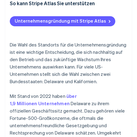
So kann Stripe Atlas Sie unterstützen
Steuern und Gebühren
Bei Atlas eine Unternehmensgründung beantragen
Vorschriften und Anforderungen
Unternehmensgründung mit Stripe Atlas
Zahlungen und Bankgeschäfte vor Erhalt der EIN-
Rechtliches Umfeld und Investorenwahrnehmung
Nummer nutzen
Geschäftskosten
Gründungsaktien ohne Einsatz eigener Mittel
Die Wahl des Standorts für die Unternehmensgründung
erwerben
ist eine wichtige Entscheidung, die sich nachhaltig auf
den Betrieb und das zukünftige Wachstum Ihres
Automatische Einreichung des 83(b)-
Unternehmens auswirken kann. Für viele US-
Steuerformulars
Unternehmen stellt sich die Wahl zwischen zwei
Hochwertige rechtliche Unternehmensdokumente
Bundesstaaten: Delaware und Kalifornien.
Ein Jahr Stripe Payments kostenlos, plus
Mit Stand von 2022 haben
über
Partnergutschriften und Rabatte im Wert von
50.000 USD
1,9 Millionen Unternehmen
Delaware zu ihrem
offiziellen Geschäftssitz gemacht. Dazu gehören viele
Fortune-500-Großkonzerne, die oftmals die
unternehmensfreundliche Gesetzgebung und
Rechtsprechung von Delaware schätzen. Umgekehrt