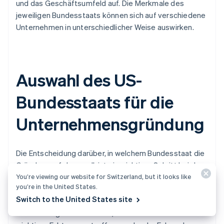
und das Geschäftsumfeld auf. Die Merkmale des
jeweiligen Bundesstaats können sich auf verschiedene
Unternehmen in unterschiedlicher Weise auswirken.
Auswahl des US-
Bundesstaats für die
Unternehmensgründung
Die Entscheidung darüber, in welchem Bundesstaat die
Gründung erfolgen soll, ist ein wichtiger Schritt bei der
You’re viewing our website for Switzerland, but it looks like
Unternehmensgründung. Ihre Wahl sollte basierend auf
you’re in the United States.
einer umfassenden Bewertung der geschäftlichen
Switch to the United States site
Anforderungen, der zukünftigen Wachstumspläne, der
Anforderungen der Investor/innen und weiterer