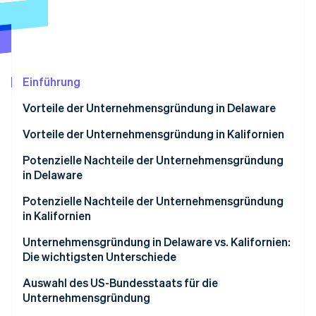
Betrugsprävention
Ecosystem
Atlas
Start-up-Gründung
Partner
Stripe App-Marktplatz
Climate
CO₂-Entnahme
Einführung
Identity
Vorteile der Unternehmensgründung in Delaware
Online-Identitätsprüfung
Vorteile der Unternehmensgründung in Kalifornien
Potenzielle Nachteile der Unternehmensgründung
in Delaware
Stripe-Sessions 2026
Potenzielle Nachteile der Unternehmensgründung
Erfahren Sie, wie Stripe Lösungen für die Wirtschaft
in Kalifornien
Jetzt ansehen
Unternehmensgründung in Delaware vs. Kalifornien:
Die wichtigsten Unterschiede
Gesellschaftsrecht und Rechtssystem
Auswahl des US-Bundesstaats für die
Unternehmensgründung
Privatsphäre