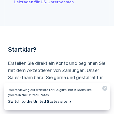
Leitfaden für US-Unternehmen
Liechtenstein
Deutsch
English
Litauen
English
Luxemburg
Français
Deutsch
English
Malaysia
English
简体中文
Malta
Startklar?
English
Mexiko
Español
English
Erstellen Sie direkt ein Konto und beginnen Sie
Neuseeland
mit dem Akzeptieren von Zahlungen. Unser
English
Niederlande
Sales-Team berät Sie gerne und gestaltet für
Nederlands
English
Sie ein individuelles Angebot, das ganz auf Ihr
Norwegen
You’re viewing our website for Belgium, but it looks like
Unternehmen abgestimmt ist.
English
you’re in the United States.
Österreich
Switch to the United States site
Deutsch
English
Jetzt starten
Sales-Team kontaktieren
Polen
English