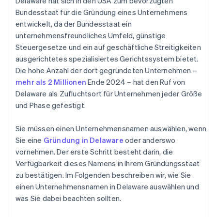
Delaware hat sich in den USA zum bevorzugten
erwerben
Bundesstaat für die Gründung eines Unternehmens
entwickelt, da der Bundesstaat ein
Automatische Einreichung des 83(b)-
unternehmensfreundliches Umfeld, günstige
Steuerformulars
Steuergesetze und ein auf geschäftliche Streitigkeiten
Hochwertige rechtliche Unternehmensdokumente
ausgerichtetes spezialisiertes Gerichtssystem bietet.
Die hohe Anzahl der dort gegründeten Unternehmen –
Ein Jahr Stripe Payments kostenlos, plus
mehr als 2 Millionen
Ende 2024 – hat den Ruf von
Partnergutschriften und Rabatte im Wert von 50.000
USD
Delaware als Zufluchtsort für Unternehmen jeder Größe
und Phase gefestigt.
Sie müssen einen Unternehmensnamen auswählen, wenn
Sie eine
Gründung in Delaware
oder anderswo
vornehmen. Der erste Schritt besteht darin, die
Verfügbarkeit dieses Namens in Ihrem Gründungsstaat
zu bestätigen. Im Folgenden beschreiben wir, wie Sie
einen Unternehmensnamen in Delaware auswählen und
was Sie dabei beachten sollten.