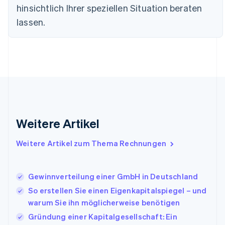
Finnland
hinsichtlich Ihrer speziellen Situation beraten
English
Svenska
lassen.
Frankreich
Français
English
Gibraltar
English
Griechenland
English
Indien
English
Irland
Weitere Artikel
English
Italien
Italiano
English
Weitere Artikel zum Thema Rechnungen
Japan
日本語
English
Kanada
Gewinnverteilung einer GmbH in Deutschland
English
Français
So erstellen Sie einen Eigenkapitalspiegel – und
Kroatien
English
Italiano
warum Sie ihn möglicherweise benötigen
Lettland
Gründung einer Kapitalgesellschaft: Ein
English