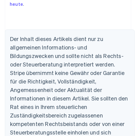
heute
.
Der Inhalt dieses Artikels dient nur zu
Australien
allgemeinen Informations- und
English
Belgien
Bildungszwecken und sollte nicht als Rechts-
Nederlands
Français
Deutsch
English
oder Steuerberatung interpretiert werden.
Brasilien
Stripe übernimmt keine Gewähr oder Garantie
Português
English
Bulgarien
für die Richtigkeit, Vollständigkeit,
English
Angemessenheit oder Aktualität der
Dänemark
Informationen in diesem Artikel. Sie sollten den
English
Deutschland
Rat eines in Ihrem steuerlichen
Deutsch
English
Zuständigkeitsbereich zugelassenen
Estland
English
kompetenten Rechtsbeistands oder von einer
Festlandchina
Steuerberatungsstelle einholen und sich
简体中文
English