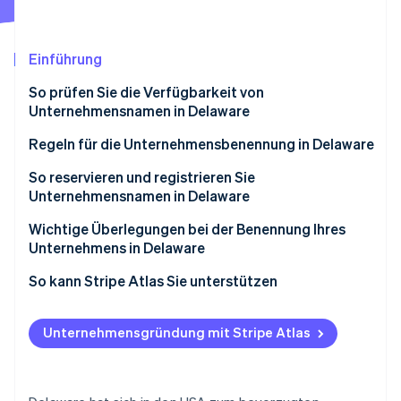
Betrugsprävention
Ecosystem
Atlas
Start-up-Gründung
Partner
Einführung
Stripe App-Marktplatz
Climate
So prüfen Sie die Verfügbarkeit von
CO₂-Entnahme
Unternehmensnamen in Delaware
Identity
Online-Identitätsprüfung
Regeln für die Unternehmensbenennung in Delaware
So reservieren und registrieren Sie
Unternehmensnamen in Delaware
Reservierung eines Unternehmensnamens in
Wichtige Überlegungen bei der Benennung Ihres
Stripe-Sessions 2026
Delaware
Unternehmens in Delaware
Erfahren Sie, wie Stripe Lösungen für die Wirts
Jetzt ansehen
Registrierung eines Unternehmensnamens in
Rechtliche und aufsichtsrechtliche Aspekte
So kann Stripe Atlas Sie unterstützen
Delaware
Überlegungen zu Personal und Branding
Bei Atlas eine Unternehmensgründung beantragen
Unternehmensgründung mit Stripe Atlas
Zahlungen und Bankgeschäfte vor Erhalt der EIN-
Nummer nutzen
Gründungsaktien ohne Einsatz eigener Mittel