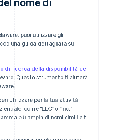
 del nome di
laware, puoi utilizzare gli
 Ecco una guida dettagliata su
 di ricerca della disponibilità dei
laware. Questo strumento ti aiuterà
laware.
ri utilizzare per la tua attività
 aziendale, come "LLC" o "Inc."
amma più ampia di nomi simili e ti
cerca, riceverai un elenco di nomi