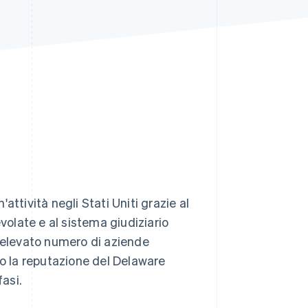
Stripe Sessions 2026
Scopri come Stripe sta
costruendo
l'infrastruttura
economica per l'IA.
Guarda ora
'attività negli Stati Uniti grazie al
volate e al sistema giudiziario
L'elevato numero di aziende
to la reputazione del Delaware
fasi.