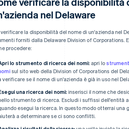
me verificare la disponibilità
n'azienda nel Delaware
 verificare la disponibilità del nome di un'azienda nel De
umenti forniti dalla Delaware Division of Corporations.
e procedere:
Apri lo strumento di ricerca dei nomi:
apri lo
strumento
nomi
sul sito web della Division of Corporations del De
a verificare se il nome di un'azienda è già in uso nel De
Esegui una ricerca dei nomi:
inserisci il nome che deside
nello strumento di ricerca. Escludi i suffissi dell'entità
quando esegui la ricerca. In questo modo otterrai una g
aiuterà a determinare se ci sono conflitti.
Analizza i risultati della ricerca:
una volta inviata la ri