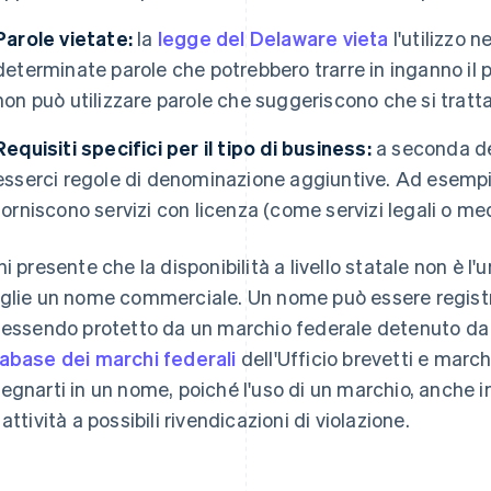
Parole vietate:
la
legge del Delaware vieta
l'utilizzo 
determinate parole che potrebbero trarre in inganno il 
non può utilizzare parole che suggeriscono che si tratt
Requisiti specifici per il tipo di business:
a seconda de
esserci regole di denominazione aggiuntive. Ad esempi
forniscono servizi con licenza (come servizi legali o medi
ni presente che la disponibilità a livello statale non è 
glie un nome commerciale. Un nome può essere regist
 essendo protetto da un marchio federale detenuto da un
abase dei marchi federali
dell'Ufficio brevetti e marchi
egnarti in un nome, poiché l'uso di un marchio, anche 
attività a possibili rivendicazioni di violazione.