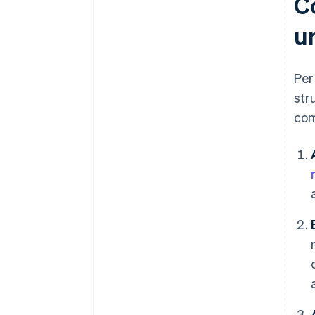
Co
idoneità globale
u
Un anno gratuito di Stripe
Payments, più 50.000 USD in
crediti e sconti offerti dai
Per
partner
str
com