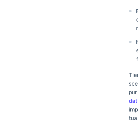
Tie
sce
pur
dat
imp
tua 