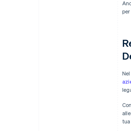
Anc
per
R
D
Nel
azi
lega
Con
all
tua