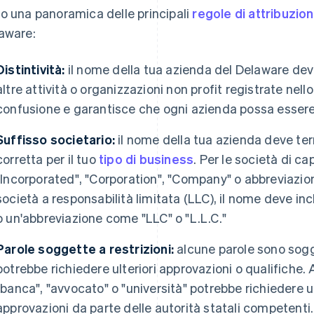
o una panoramica delle principali
regole di attribuzio
aware:
Distintività:
il nome della tua azienda del Delaware deve
altre attività o organizzazioni non profit registrate nello
confusione e garantisce che ogni azienda possa essere
Suffisso societario:
il nome della tua azienda deve te
corretta per il tuo
tipo di business
. Per le società di ca
"Incorporated", "Corporation", "Company" o abbreviazioni 
società a responsabilità limitata (LLC), il nome deve in
o un'abbreviazione come "LLC" o "L.L.C."
Parole soggette a restrizioni:
alcune parole sono sogget
potrebbe richiedere ulteriori approvazioni o qualifiche.
"banca", "avvocato" o "università" potrebbe richiedere
approvazioni da parte delle autorità statali competenti.