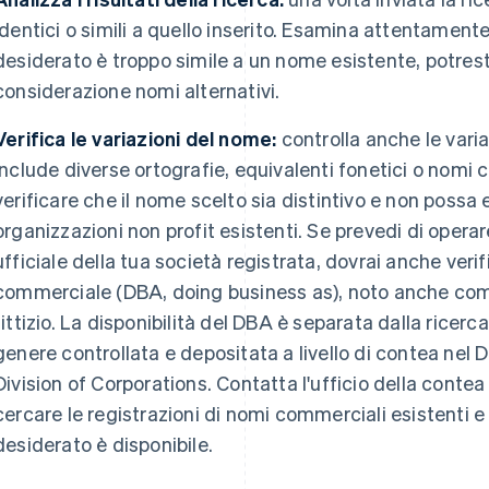
identici o simili a quello inserito. Esamina attentamente 
desiderato è troppo simile a un nome esistente, potrest
considerazione nomi alternativi.
Verifica le variazioni del nome:
controlla anche le vari
include diverse ortografie, equivalenti fonetici o nomi c
verificare che il nome scelto sia distintivo e non possa
organizzazioni non profit esistenti. Se prevedi di oper
ufficiale della tua società registrata, dovrai anche verif
commerciale (DBA, doing business as), noto anche c
fittizio. La disponibilità del DBA è separata dalla ricerc
genere controllata e depositata a livello di contea nel 
Division of Corporations. Contatta l'ufficio della contea 
cercare le registrazioni di nomi commerciali esistenti 
desiderato è disponibile.