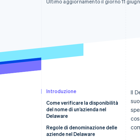
Ultimo aggiornamento il giorno 11 giug
Link
Pagamento accelerato
Financial Connections
Conti finanziari collegati
Introduzione
Il 
suo
Come verificare la disponibilità
del nome di un’azienda nel
spe
Delaware
cost
com
Regole di denominazione delle
aziende nel Delaware