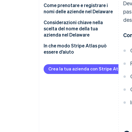
Dev
Come prenotare e registrare i
pas
nomi delle aziende nel Delaware
des
Prenotare il nome di un’azienda
Considerazioni chiave nella
nel Delaware
scelta del nome della tua
azienda nel Delaware
Con
Registrare il nome di un’azienda
nel Delaware
Considerazioni di carattere
In che modo Stripe Atlas può
legale e normativo
essere d’aiuto
Considerazioni personali e di
Registrazione su Atlas
branding
Crea la tua azienda con Stripe Atlas
Accettazione di pagamenti e
operazioni bancarie prima
dell’arrivo del tuo EIN
Acquisto di azioni senza
contanti da parte del fondatore
Presentazione automatica della
dichiarazione fiscale 83(b)
Documenti legali aziendali con