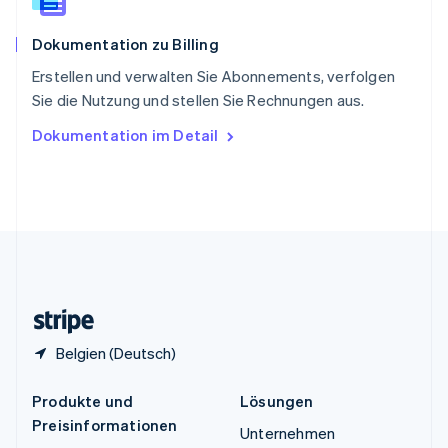
Spanien
Español
English
Dokumentation zu Billing
Thailand
ไทย
English
Erstellen und verwalten Sie Abonnements, verfolgen
Tschechische Republik
Sie die Nutzung und stellen Sie Rechnungen aus.
English
Ungarn
Dokumentation im Detail
English
Vereinigte Arabische Emirate
English
Vereinigte Staaten
English
Español
简体中文
Vereinigtes Königreich
English
Zypern
English
Belgien (Deutsch)
Produkte und
Lösungen
Preisinformationen
Unternehmen