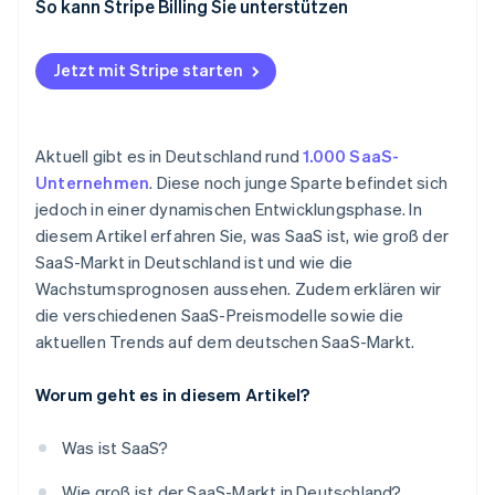
Flatrate
So kann Stripe Billing Sie unterstützen
No-Code und Low-Code
Freemium-Modell
Internationalisierung und Konsolidierung
Jetzt mit Stripe starten
Individuelle Preisgestaltung
Nachhaltigkeit
Aktuell gibt es in Deutschland rund
1.000 SaaS-
Unternehmen
. Diese noch junge Sparte befindet sich
jedoch in einer dynamischen Entwicklungsphase. In
diesem Artikel erfahren Sie, was SaaS ist, wie groß der
SaaS-Markt in Deutschland ist und wie die
Wachstumsprognosen aussehen. Zudem erklären wir
die verschiedenen SaaS-Preismodelle sowie die
aktuellen Trends auf dem deutschen SaaS-Markt.
Worum geht es in diesem Artikel?
Was ist SaaS?
Wie groß ist der SaaS-Markt in Deutschland?