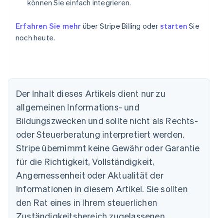
können Sie einfach integrieren.
Erfahren Sie mehr
über Stripe Billing oder
starten
Sie
noch heute.
Der Inhalt dieses Artikels dient nur zu
allgemeinen Informations- und
Australien
Bildungszwecken und sollte nicht als Rechts-
English
Belgien
oder Steuerberatung interpretiert werden.
Nederlands
Français
Deutsch
English
Stripe übernimmt keine Gewähr oder Garantie
Brasilien
für die Richtigkeit, Vollständigkeit,
Português
English
Bulgarien
Angemessenheit oder Aktualität der
English
Informationen in diesem Artikel. Sie sollten
Dänemark
English
den Rat eines in Ihrem steuerlichen
Deutschland
Zuständigkeitsbereich zugelassenen