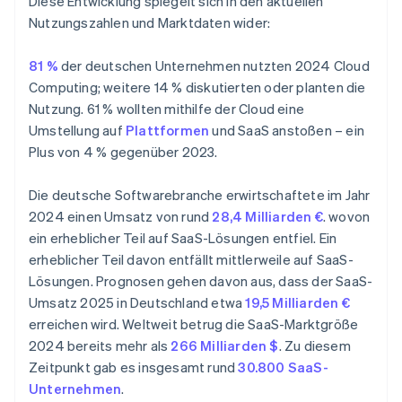
Diese Entwicklung spiegelt sich in den aktuellen
Nutzungszahlen und Marktdaten wider:
81 %
der deutschen Unternehmen nutzten 2024 Cloud
Computing; weitere 14 % diskutierten oder planten die
Nutzung. 61 % wollten mithilfe der Cloud eine
Umstellung auf
Plattformen
und SaaS anstoßen – ein
Plus von 4 % gegenüber 2023.
Die deutsche Softwarebranche erwirtschaftete im Jahr
2024 einen Umsatz von rund
28,4 Milliarden €
. wovon
ein erheblicher Teil auf SaaS-Lösungen entfiel. Ein
erheblicher Teil davon entfällt mittlerweile auf SaaS-
Lösungen. Prognosen gehen davon aus, dass der SaaS-
Umsatz 2025 in Deutschland etwa
19,5 Milliarden €
erreichen wird. Weltweit betrug die SaaS-Marktgröße
2024 bereits mehr als
266 Milliarden $
. Zu diesem
Zeitpunkt gab es insgesamt rund
30.800 SaaS-
Unternehmen
.