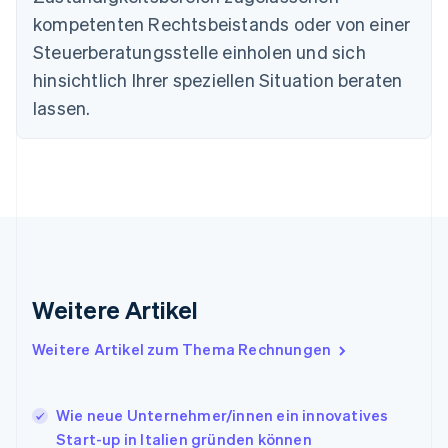
Deutsch
English
Estland
kompetenten Rechtsbeistands oder von einer
English
Steuerberatungsstelle einholen und sich
Festlandchina
hinsichtlich Ihrer speziellen Situation beraten
简体中文
English
Finnland
lassen.
English
Svenska
Frankreich
Français
English
Gibraltar
English
Griechenland
English
Indien
English
Weitere Artikel
Irland
English
Italien
Weitere Artikel zum Thema Rechnungen
Italiano
English
Japan
日本語
English
Wie neue Unternehmer/innen ein innovatives
Kanada
Start-up in Italien gründen können