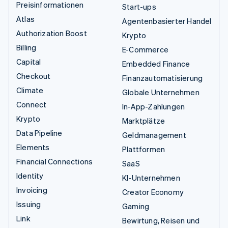
Preisinformationen
Start-ups
Atlas
Agentenbasierter Handel
Authorization Boost
Krypto
Billing
E-Commerce
Capital
Embedded Finance
Checkout
Finanzautomatisierung
Climate
Globale Unternehmen
Connect
In-App-Zahlungen
Krypto
Marktplätze
Data Pipeline
Geldmanagement
Elements
Plattformen
Financial Connections
SaaS
Identity
KI-Unternehmen
Invoicing
Creator Economy
Issuing
Gaming
Link
Bewirtung, Reisen und