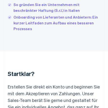
English
Français
So gründen Sie ein Unternehmen mit
Kroatien
English
Italiano
beschränkter Haftung (S.r.l.) in Italien
Lettland
Onboarding von Lieferanten und Anbietern: Ein
English
kurzer Leitfaden zum Aufbau eines besseren
Liechtenstein
Prozesses
Deutsch
English
Litauen
English
Luxemburg
Français
Deutsch
English
Malaysia
English
简体中文
Malta
English
Startklar?
Mexiko
Español
English
Neuseeland
Erstellen Sie direkt ein Konto und beginnen Sie
English
mit dem Akzeptieren von Zahlungen. Unser
Niederlande
Nederlands
English
Sales-Team berät Sie gerne und gestaltet für
Norwegen
Sie ein individuelles Angebot, das ganz auf Ihr