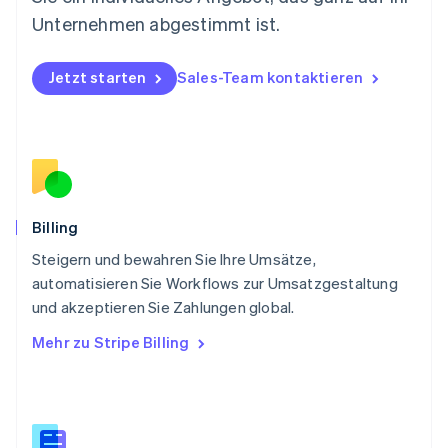
English
Österreich
Unternehmen abgestimmt ist.
Deutsch
English
Polen
Jetzt starten
Sales-Team kontaktieren
English
Portugal
Português
English
Rumänien
English
Schweden
Svenska
English
Schweiz
Billing
Deutsch
Français
Italiano
English
Steigern und bewahren Sie Ihre Umsätze,
Singapur
English
简体中文
automatisieren Sie Workflows zur Umsatzgestaltung
Slowakei
und akzeptieren Sie Zahlungen global.
English
Mehr zu Stripe Billing
Slowenien
English
Italiano
Sonderverwaltungsregion Hongkong,
China
English
简体中文