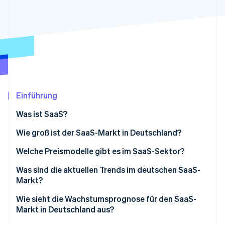
Betrugsprävention
Ecosystem
Atlas
Start-up-Gründung
Partner
Stripe App-Marktplatz
Climate
CO₂-Entnahme
Identity
Online-Identitätsprüfung
Einführung
Was ist SaaS?
Wie groß ist der SaaS-Markt in Deutschland?
Stripe-Sessions 2026
Erfahren Sie, wie Stripe Lösungen für die Wirts
Welche Preismodelle gibt es im SaaS-Sektor?
Jetzt ansehen
Preis pro Nutzer/in
Was sind die aktuellen Trends im deutschen SaaS-
Markt?
Staffelpreise
KI-Integration wird zum Standard
Wie sieht die Wachstumsprognose für den SaaS-
Nutzungsbasierte Preise
Markt in Deutschland aus?
Branchenspezifische Lösungen