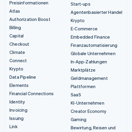
Preisinformationen
Start-ups
Atlas
Agentenbasierter Handel
Authorization Boost
Krypto
Billing
E-Commerce
Capital
Embedded Finance
Checkout
Finanzautomatisierung
Climate
Globale Unternehmen
Connect
In-App-Zahlungen
Krypto
Marktplätze
Data Pipeline
Geldmanagement
Elements
Plattformen
Financial Connections
SaaS
Identity
KI-Unternehmen
Invoicing
Creator Economy
Issuing
Gaming
Link
Bewirtung, Reisen und