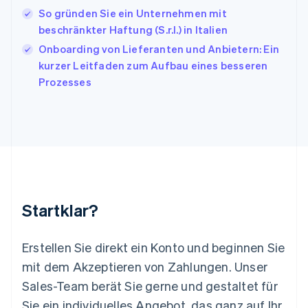
English
Français
So gründen Sie ein Unternehmen mit
Kroatien
English
Italiano
beschränkter Haftung (S.r.l.) in Italien
Lettland
Onboarding von Lieferanten und Anbietern: Ein
English
kurzer Leitfaden zum Aufbau eines besseren
Liechtenstein
Prozesses
Deutsch
English
Litauen
English
Luxemburg
Français
Deutsch
English
Malaysia
English
简体中文
Malta
English
Startklar?
Mexiko
Español
English
Neuseeland
Erstellen Sie direkt ein Konto und beginnen Sie
English
mit dem Akzeptieren von Zahlungen. Unser
Niederlande
Nederlands
English
Sales-Team berät Sie gerne und gestaltet für
Norwegen
Sie ein individuelles Angebot, das ganz auf Ihr