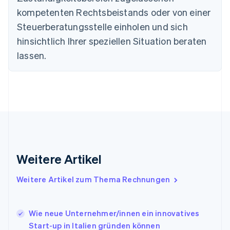
Deutsch
English
Estland
kompetenten Rechtsbeistands oder von einer
English
Steuerberatungsstelle einholen und sich
Festlandchina
hinsichtlich Ihrer speziellen Situation beraten
简体中文
English
Finnland
lassen.
English
Svenska
Frankreich
Français
English
Gibraltar
English
Griechenland
English
Indien
English
Weitere Artikel
Irland
English
Italien
Weitere Artikel zum Thema Rechnungen
Italiano
English
Japan
日本語
English
Wie neue Unternehmer/innen ein innovatives
Kanada
Start-up in Italien gründen können