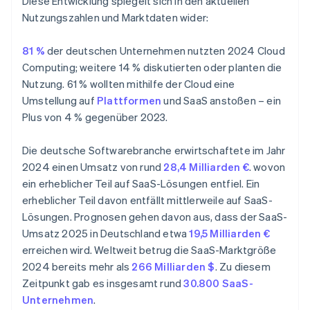
Diese Entwicklung spiegelt sich in den aktuellen
Nutzungszahlen und Marktdaten wider:
81 %
der deutschen Unternehmen nutzten 2024 Cloud
Computing; weitere 14 % diskutierten oder planten die
Nutzung. 61 % wollten mithilfe der Cloud eine
Umstellung auf
Plattformen
und SaaS anstoßen – ein
Plus von 4 % gegenüber 2023.
Die deutsche Softwarebranche erwirtschaftete im Jahr
2024 einen Umsatz von rund
28,4 Milliarden €
. wovon
ein erheblicher Teil auf SaaS-Lösungen entfiel. Ein
erheblicher Teil davon entfällt mittlerweile auf SaaS-
Lösungen. Prognosen gehen davon aus, dass der SaaS-
Umsatz 2025 in Deutschland etwa
19,5 Milliarden €
erreichen wird. Weltweit betrug die SaaS-Marktgröße
2024 bereits mehr als
266 Milliarden $
. Zu diesem
Zeitpunkt gab es insgesamt rund
30.800 SaaS-
Unternehmen
.