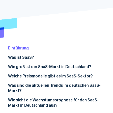
Betrugsprävention
Ecosystem
Atlas
Start-up-Gründung
Partner
Stripe App-Marktplatz
Climate
CO₂-Entnahme
Einführung
Stripe-Sessions 2026
Was ist SaaS?
Erfahren Sie, wie Stripe Lösungen für die Wirtschaft
Jetzt ansehen
Wie groß ist der SaaS-Markt in Deutschland?
Welche Preismodelle gibt es im SaaS-Sektor?
Preis pro Nutzer/in
Was sind die aktuellen Trends im deutschen SaaS-
Markt?
Staffelpreise
KI-Integration wird zum Standard
Wie sieht die Wachstumsprognose für den SaaS-
Nutzungsbasierte Preise
Markt in Deutschland aus?
Branchenspezifische Lösungen