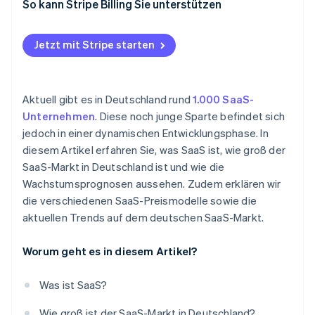
Flatrate
So kann Stripe Billing Sie unterstützen
No-Code und Low-Code
Freemium-Modell
Internationalisierung und Konsolidierung
Jetzt mit Stripe starten
Individuelle Preisgestaltung
Nachhaltigkeit
Aktuell gibt es in Deutschland rund
1.000 SaaS-
Unternehmen
. Diese noch junge Sparte befindet sich
jedoch in einer dynamischen Entwicklungsphase. In
diesem Artikel erfahren Sie, was SaaS ist, wie groß der
SaaS-Markt in Deutschland ist und wie die
Wachstumsprognosen aussehen. Zudem erklären wir
die verschiedenen SaaS-Preismodelle sowie die
aktuellen Trends auf dem deutschen SaaS-Markt.
Worum geht es in diesem Artikel?
Was ist SaaS?
Wie groß ist der SaaS-Markt in Deutschland?