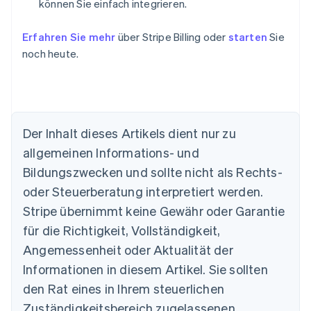
können Sie einfach integrieren.
Erfahren Sie mehr
über Stripe Billing oder
starten
Sie
noch heute.
Der Inhalt dieses Artikels dient nur zu
allgemeinen Informations- und
Australien
Bildungszwecken und sollte nicht als Rechts-
English
Belgien
oder Steuerberatung interpretiert werden.
Nederlands
Français
Deutsch
English
Stripe übernimmt keine Gewähr oder Garantie
Brasilien
für die Richtigkeit, Vollständigkeit,
Português
English
Bulgarien
Angemessenheit oder Aktualität der
English
Informationen in diesem Artikel. Sie sollten
Dänemark
English
den Rat eines in Ihrem steuerlichen
Deutschland
Zuständigkeitsbereich zugelassenen