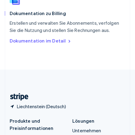
Spanien
Español
English
Dokumentation zu Billing
Thailand
ไทย
English
Erstellen und verwalten Sie Abonnements, verfolgen
Tschechische Republik
Sie die Nutzung und stellen Sie Rechnungen aus.
English
Ungarn
Dokumentation im Detail
English
Vereinigte Arabische Emirate
English
Vereinigte Staaten
English
Español
简体中文
Vereinigtes Königreich
English
Zypern
English
Liechtenstein (Deutsch)
Produkte und
Lösungen
Preisinformationen
Unternehmen