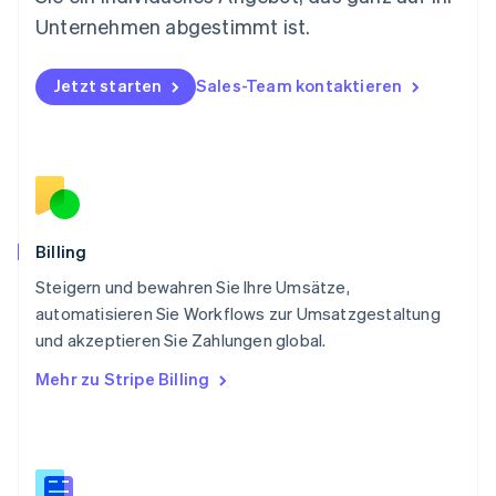
English
Österreich
Unternehmen abgestimmt ist.
Deutsch
English
Polen
Jetzt starten
Sales-Team kontaktieren
English
Portugal
Português
English
Rumänien
English
Schweden
Svenska
English
Schweiz
Billing
Deutsch
Français
Italiano
English
Steigern und bewahren Sie Ihre Umsätze,
Singapur
English
简体中文
automatisieren Sie Workflows zur Umsatzgestaltung
Slowakei
und akzeptieren Sie Zahlungen global.
English
Mehr zu Stripe Billing
Slowenien
English
Italiano
Sonderverwaltungsregion Hongkong,
China
English
简体中文