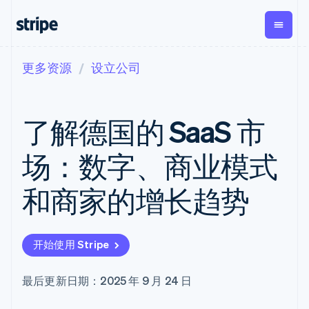
更多资源
设立公司
按企业阶段
文档
学习
支付
营收
资金管
平台
理
易市
大型企业
Stripe 文档
博客
Payments
Billing
初创企业
API 参考文档
客户案例
了解德国的 SaaS 市
在线支付
经常性收入
Global
Conn
库与 SDK
指南
Managed
Metronome
Payouts
Stripe Apps
Payments
按用量计费
平台
场：数字、商业模式
备案商家解决
Subscriptions
向第三
按应用场景
方案
方打款
支持
订阅管理
Payment links
Crypto
和商家的增长趋势
指南
智能体商务
Invoicing
钱包、
加密货币
获取支持
无代码支付
一次性或定期
稳定币
电子商务
接受线上付款
托管支持方案
Checkout
账单
发行和
嵌入式金融
实施预置结账流程
专业服务
预构建支付界
Tax
发卡基
开始使用 Stripe
财务自动化
构建平台或交易市场
面
销售税和增值
础设施
全球化企业
管理订阅
Elements
税自动化
应用内支付
提供按用量计费
灵活的 UI 组件
Revenue
最后更新日期：2025 年 9 月 24 日
交易市场
发行稳定币支持的支付卡
Payment
Recognition
公司
资金管理
通过智能体配置和管理服
methods
会计自动化
平台
务