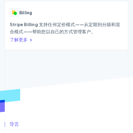
接入 125+ 种支
Stripe Sigma
产品路线图
SaaS
付方式
自定义报告
Sessions 年度大会
Terminal
Data Pipeline
Billing
招聘
线下支付
数据同步
资讯中心
Authorization
资源
Stripe Billing 支持任何定价模式——从定期到分级和混
Stripe Press
Boost
按行业
合模式——帮助您以自己的方式管理客户。
支付成功率优
应用集成
了解更多
化
AI 企业
代码示例
Link
创作者经济
开发者博客
联系
加速结账
游戏
API 状态
酒店、旅游与休闲
联系销售
保险
成为合作伙伴
媒体与娱乐
非营利组织
更多
专业服务
Product roadmap
公共部门
了解未来规划
零售
Radar
欺诈防范
Atlas
生态系统
初创企业注册
合作伙伴
导言
Climate
Stripe App Marketplace
碳移除