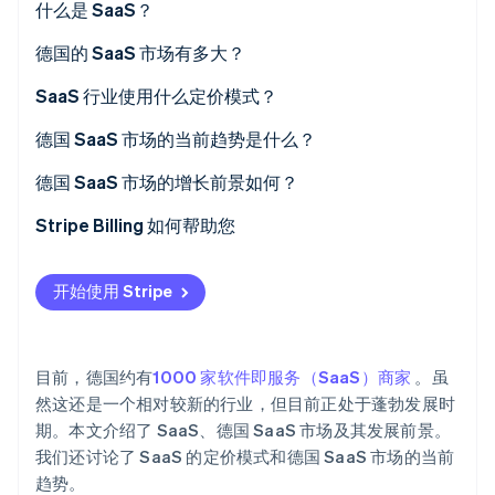
什么是 SaaS？
德国的 SaaS 市场有多大？
SaaS 行业使用什么定价模式？
Stripe Sessions 2026
每席位付费
德国 SaaS 市场的当前趋势是什么？
了解 Stripe 如何为 AI 构建经济基础设施。
立即观看
分层定价
专业行业解决方案
德国 SaaS 市场的增长前景如何？
按使用付费
无代码和低代码解决方案
Stripe Billing 如何帮助您
统一费率
可持续性
开始使用 Stripe
免费增值模式
个人定价
目前，德国约有
1000 家软件即服务（SaaS）商家
。虽
然这还是一个相对较新的行业，但目前正处于蓬勃发展时
期。本文介绍了 SaaS、德国 SaaS 市场及其发展前景。
我们还讨论了 SaaS 的定价模式和德国 SaaS 市场的当前
趋势。