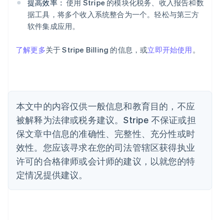
提高效率：
使用 Stripe 的模块化税务、收入报告和数
澳大利亚
据工具，将多个收入系统整合为一个。轻松与第三方
English
巴西
软件集成应用。
Português
English
保加利亚
了解更多
关于 Stripe Billing 的信息，或
立即开始使用
。
English
比利时
Nederlands
Français
Deutsch
English
波兰
English
丹麦
本文中的内容仅供一般信息和教育目的，不应
English
被解释为法律或税务建议。Stripe 不保证或担
德国
保文章中信息的准确性、完整性、充分性或时
Deutsch
English
法国
效性。您应该寻求在您的司法管辖区获得执业
Français
English
许可的合格律师或会计师的建议，以就您的特
芬兰
定情况提供建议。
English
Svenska
荷兰
Nederlands
English
加拿大
English
Français