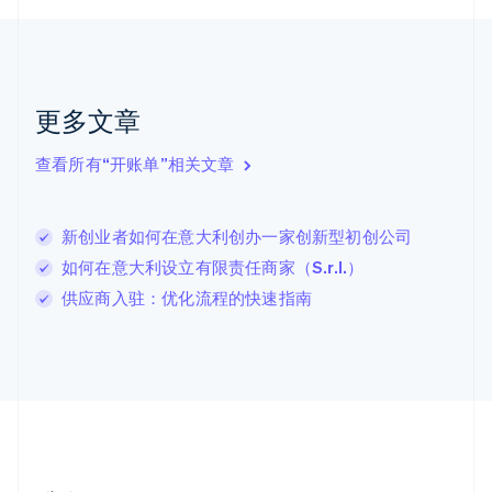
捷克
English
克罗地亚
English
Italiano
拉脱维亚
更多文章
English
立陶宛
查看所有“开账单”相关文章
English
列支敦士登
Deutsch
English
卢森堡
新创业者如何在意大利创办一家创新型初创公司
Français
Deutsch
English
如何在意大利设立有限责任商家（S.r.l.）
罗马尼亚
供应商入驻：优化流程的快速指南
English
马尔他
English
马来西亚
English
简体中文
美国
English
Español
简体中文
墨西哥
Español
English