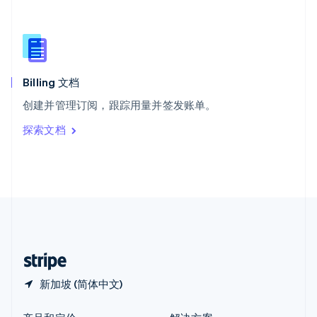
新加坡
English
简体中文
新西兰
English
匈牙利
English
Billing 文档
意大利
创建并管理订阅，跟踪用量并签发账单。
Italiano
English
印度
探索文档
English
英国
English
直布罗陀
English
中国内地
简体中文
English
中国香港特别行政区
English
简体中文
新加坡 (简体中文)