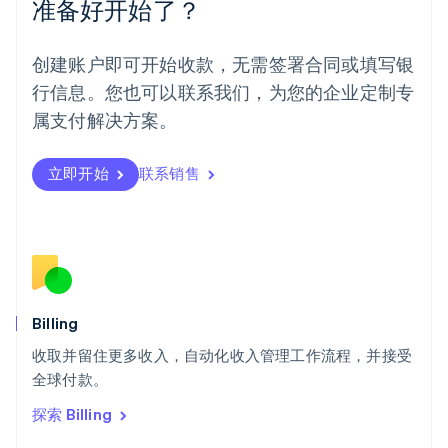
准备好开始了？
挪威
English
葡萄牙
创建账户即可开始收款，无需签署合同或填写银
Português
English
行信息。您也可以联系我们，为您的企业定制专
日本
日本語
English
属支付解决方案。
瑞典
Svenska
English
瑞士
立即开始
联系销售
Deutsch
Français
Italiano
English
塞浦路斯
English
斯洛伐克
English
斯洛文尼亚
English
Italiano
Billing
泰国
ไทย
English
收取并留住更多收入，自动化收入管理工作流程，并接受
希腊
全球付款。
English
探索 Billing
西班牙
Español
English