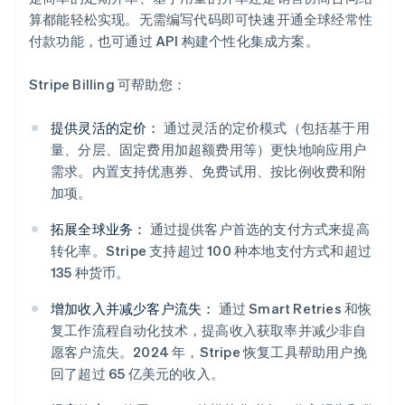
算都能轻松实现。无需编写代码即可快速开通全球经常性
付款功能，也可通过 API 构建个性化集成方案。
Stripe Billing 可帮助您：
提供灵活的定价：
通过灵活的定价模式（包括基于用
量、分层、固定费用加超额费用等）更快地响应用户
需求。内置支持优惠券、免费试用、按比例收费和附
加项。
拓展全球业务：
通过提供客户首选的支付方式来提高
转化率。Stripe 支持超过 100 种本地支付方式和超过
阿联酋
135 种货币。
English
爱尔兰
增加收入并减少客户流失：
通过 Smart Retries 和恢
English
复工作流程自动化技术，提高收入获取率并减少非自
爱沙尼亚
愿客户流失。2024 年，Stripe 恢复工具帮助用户挽
English
回了超过 65 亿美元的收入。
奥地利
Deutsch
English