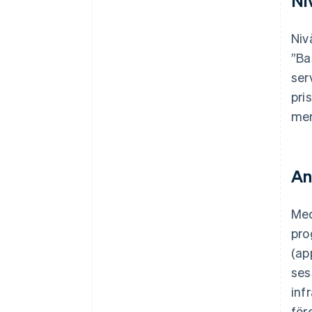
Ni
Niv
”Ba
ser
pri
mer
An
Med
pro
(ap
ses
inf
för