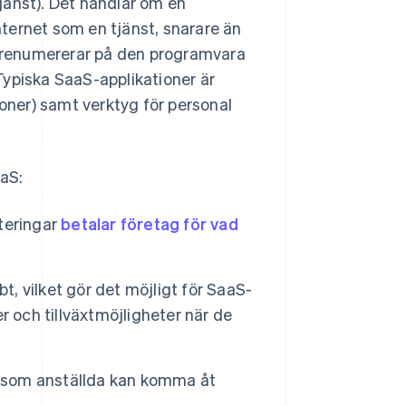
jänst). Det handlar om en
internet som en tjänst, snarare än
g prenumererar på den programvara
 Typiska SaaS-applikationer är
ner) samt verktyg för personal
aaS:
teringar
betalar företag för vad
t, vilket gör det möjligt för SaaS-
r och tillväxtmöjligheter när de
ersom anställda kan komma åt