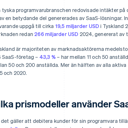
 tyska programvarubranschen redovisade intäkter på 
av en betydande del genererades av SaaS-lösningar. In
varande uppgå till cirka
19,5 miljarder USD
i Tyskland 
rknaden redan
266 miljarder USD
2024, genererat av t
yskland är majoriteten av marknadsaktörerna medelstor
 SaaS-företag –
43,3 %
– har mellan 11 och 50 anställ
lan 50 och 200 anställda. Mer än hälften av alla aktiva
5 och 2020.
ilka prismodeller använder Sa
 det gäller att debitera kunder för sin programvara til