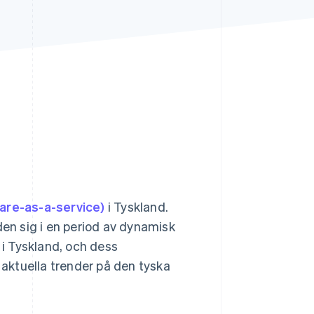
Stripe Sessions 2026
Se hur Stripe bygger den
ekonomiska
infrastrukturen för AI.
Titta nu
are-as-a-service)
i Tyskland.
den sig i en period av dynamisk
 i Tyskland, och dess
 aktuella trender på den tyska