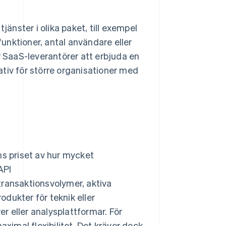
jänster i olika paket, till exempel
funktioner, antal användare eller
r SaaS-leverantörer att erbjuda en
tiv för större organisationer med
s priset av hur mycket
API
transaktionsvolymer, aktiva
dukter för teknik eller
er eller analysplattformar. För
imal flexibilitet. Det kräver dock