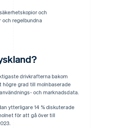
säkerhetskopior och
r och regelbundna
Tyskland?
iktigaste drivkrafterna bakom
llt högre grad till molnbaserade
a användnings- och marknadsdata.
an ytterligare 14 % diskuterade
lnet för att gå över till
2023.