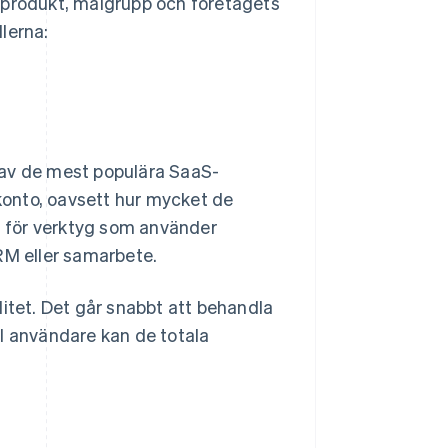
v produkt, målgrupp och företagets
lerna:
en av de mest populära SaaS-
 konto, oavsett hur mycket de
 för verktyg som använder
RM eller samarbete.
litet. Det går snabbt att behandla
l användare kan de totala