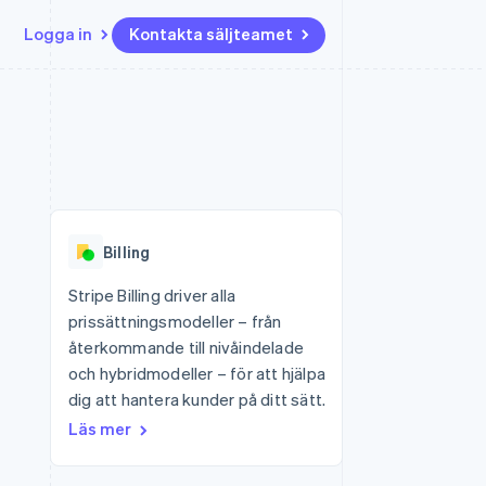
Logga in
Kontakta säljteamet
Resurser
Ecosystem
Kontakt
ch
Mer
er
Appintegrationer
Partner
Kontakta säljteamet
Product roadmap
Kodexempel
Stripe App Marketplace
Bli partner
Se vad som kommer härnäst
Utvecklarblogg
r plattformar
tid
API-status
Radar
 plattformar
Bedrägeribekämpning
nanstjänster
Billing
Atlas
tuella kort
Bolagsbildning för startups
Stripe Billing driver alla
prissättningsmodeller – från
Climate
Koldioxidinfångning
återkommande till nivåindelade
och hybridmodeller – för att hjälpa
Identity
Identitetsverifiering online
dig att hantera kunder på ditt sätt.
Läs mer