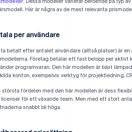
smodeller
. Dessa modeller varierar beroende på typ a
ärsmodell. Här är några av de mest relevanta prismodel
tala per användare
 ta betalt efter antalet användare (alltså platser) är 
smodellerna. Företag betalar ett fast belopp per aktivt
änder programvaran. Den här modellen är bäst lämpad
kilda konton, exempelvis verktyg för projektledning, C
 största fördelen med den här modellen är dess flexibi
 licenser för ett växande team. Men med ett stort anta
tnaderna snabbt bli höga.