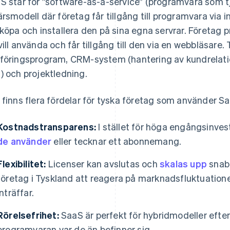
S står för ”software-as-a-service” (programvara som t
ärsmodell där företag får tillgång till programvara via 
 köpa och installera den på sina egna servrar. Företa
vill använda och får tillgång till den via en webbläsare.
föringsprogram, CRM-system (hantering av kundrelatio
) och projektledning.
 finns flera fördelar för tyska företag som använder S
Kostnadstransparens:
I stället för höga engångsinves
de använder
eller tecknar ett abonnemang.
Flexibilitet:
Licenser kan avslutas och
skalas upp
snabb
företag i Tyskland att reagera på marknadsfluktuatione
inträffar.
Rörelsefrihet:
SaaS är perfekt för hybridmodeller eft
programvaran var de än befinner sig.