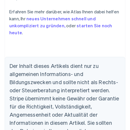
Erfahren Sie mehr darüber, wie Atlas Ihnen dabei helfen
kann, Ihr
neues Unternehmen schnell und
unkompliziert zu gründen,
oder
starten Sie noch
heute
.
Der Inhalt dieses Artikels dient nur zu
allgemeinen Informations- und
Bildungszwecken und sollte nicht als Rechts-
Australien
oder Steuerberatung interpretiert werden.
English
Belgien
Stripe übernimmt keine Gewähr oder Garantie
Nederlands
Français
Deutsch
English
für die Richtigkeit, Vollständigkeit,
Brasilien
Português
English
Angemessenheit oder Aktualität der
Bulgarien
Informationen in diesem Artikel. Sie sollten
English
Dänemark