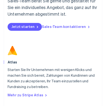
Sales-Team berät Sie gerne und gestaltet für
Nederlands
English
Sie ein individuelles Angebot, das ganz auf Ihr
Norwegen
Unternehmen abgestimmt ist.
English
Österreich
Deutsch
English
Jetzt starten
Sales-Team kontaktieren
Polen
English
Portugal
Português
English
Rumänien
English
Schweden
Svenska
English
Atlas
Schweiz
Starten Sie Ihr Unternehmen mit wenigen Klicks und
Deutsch
Français
Italiano
English
machen Sie sich bereit, Zahlungen von Kundinnen und
Singapur
English
简体中文
Kunden zu akzeptieren, Ihr Team einzustellen und
Slowakei
Fundraising zu betreiben.
English
Mehr zu Stripe Atlas
Slowenien
English
Italiano
Sonderverwaltungsregion Hongkong,