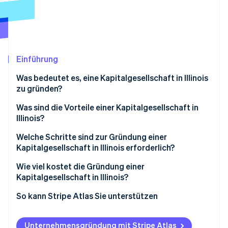
Betrugsprävention
Ecosystem
Atlas
Start-up-Gründung
Partner
Stripe App-Marktplatz
Climate
CO₂-Entnahme
Einführung
Identity
Was bedeutet es, eine Kapitalgesellschaft in Illinois
Online-Identitätsprüfung
zu gründen?
C-Corporation vs. S-Corporation
Was sind die Vorteile einer Kapitalgesellschaft in
Illinois?
Haftungsschutz, der mit Ihrem Unternehmen
Welche Schritte sind zur Gründung einer
Stripe-Sessions 2026
Erfahren Sie, wie Stripe Lösungen für die Wirts
mitwächst
Kapitalgesellschaft in Illinois erforderlich?
Jetzt ansehen
Flexible, nachhaltige Eigentumsverhältnisse
1. Wählen Sie einen Namen, der den Vorschriften des
Wie viel kostet die Gründung einer
Bundesstaates Illinois entspricht
Kapitalgesellschaft in Illinois?
Lokale Vorteile
2. Legen Sie die erforderlichen strukturellen
Gründungssatzung
So kann Stripe Atlas Sie unterstützen
Eigenschaften fest
Franchise-Steuer
Bei Atlas eine Unternehmensgründung beantragen
3. Gesellschaftsvertrag einreichen
Unternehmensgründung mit Stripe Atlas