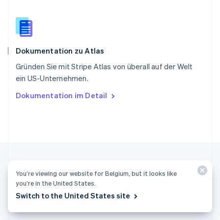
China
English
简体中文
Spanien
Español
English
Dokumentation zu Atlas
Thailand
ไทย
English
Gründen Sie mit Stripe Atlas von überall auf der Welt
Tschechische Republik
ein US-Unternehmen.
English
Ungarn
Dokumentation im Detail
English
Vereinigte Arabische Emirate
English
Vereinigte Staaten
English
Español
简体中文
Vereinigtes Königreich
English
Zypern
You’re viewing our website for Belgium, but it looks like
English
you’re in the United States.
Switch to the United States site
Belgien (Deutsch)