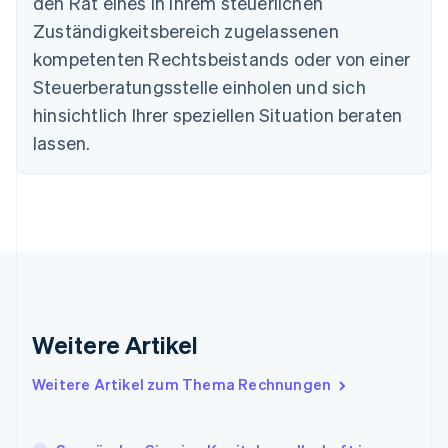
den Rat eines in Ihrem steuerlichen
English
Zuständigkeitsbereich zugelassenen
Deutschland
kompetenten Rechtsbeistands oder von einer
Deutsch
English
Estland
Steuerberatungsstelle einholen und sich
English
hinsichtlich Ihrer speziellen Situation beraten
Festlandchina
lassen.
简体中文
English
Finnland
English
Svenska
Frankreich
Français
English
Gibraltar
English
Griechenland
English
Indien
Weitere Artikel
English
Irland
Weitere Artikel zum Thema Rechnungen
English
Italien
Italiano
English
Japan