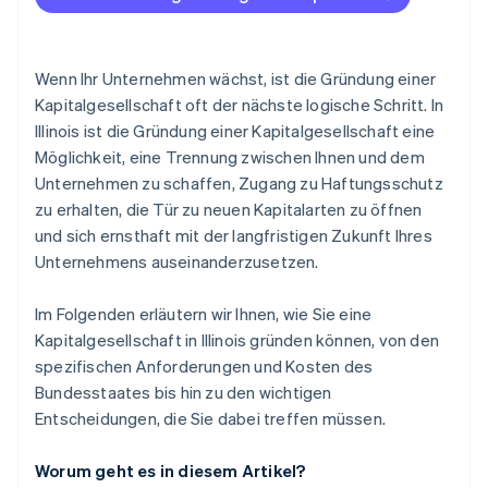
Jahresbericht
Zahlungen und Bankgeschäfte vor Erhalt der EIN
Halten Sie eine konstituierende Sitzung ab
Gründungsaktien ohne Einsatz liquider Mittel
5. Beantragen Sie den S-Corp-Status (falls
erwerben
Wenn Ihr Unternehmen wächst, ist die Gründung einer
zutreffend)
Kapitalgesellschaft oft der nächste logische Schritt. In
Automatische Einreichung des 83(b)-
Illinois ist die Gründung einer Kapitalgesellschaft eine
6. Registrierung für Unternehmenssteuern in Illinois
Steuerformulars
Möglichkeit, eine Trennung zwischen Ihnen und dem
7. Aufrechterhaltung der Compliance
Hochwertige rechtliche Unternehmensdokumente
Unternehmen zu schaffen, Zugang zu Haftungsschutz
zu erhalten, die Tür zu neuen Kapitalarten zu öffnen
Ein Jahr Stripe Payments gratis, plus 50.000 USD in
und sich ernsthaft mit der langfristigen Zukunft Ihres
Partnerguthaben
Unternehmens auseinanderzusetzen.
Im Folgenden erläutern wir Ihnen, wie Sie eine
Kapitalgesellschaft in Illinois gründen können, von den
spezifischen Anforderungen und Kosten des
Bundesstaates bis hin zu den wichtigen
Entscheidungen, die Sie dabei treffen müssen.
Worum geht es in diesem Artikel?