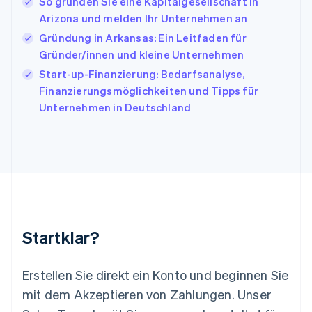
So gründen Sie eine Kapitalgesellschaft in
日本語
English
Arizona und melden Ihr Unternehmen an
Kanada
Gründung in Arkansas: Ein Leitfaden für
English
Français
Gründer/innen und kleine Unternehmen
Kroatien
English
Italiano
Start-up-Finanzierung: Bedarfsanalyse,
Lettland
Finanzierungsmöglichkeiten und Tipps für
English
Unternehmen in Deutschland
Liechtenstein
Deutsch
English
Litauen
English
Luxemburg
Français
Deutsch
English
Malaysia
English
简体中文
Malta
Startklar?
English
Mexiko
Español
English
Erstellen Sie direkt ein Konto und beginnen Sie
Neuseeland
mit dem Akzeptieren von Zahlungen. Unser
English
Niederlande