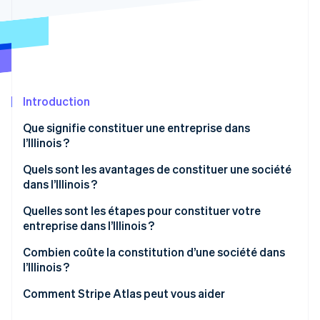
Découvrez les prochaines évolutions
Commerce en ligne
Radar
Prévention de la fraude
Écosystème
Atlas
Constitution de start-up
Partenaires
Introduction
Climate
Stripe App Marketplace
Élimination du carbone
Que signifie constituer une entreprise dans
Identity
l’Illinois ?
Vérification de l'identité
Entreprise de type C ou S
Quels sont les avantages de constituer une société
dans l’Illinois ?
Une protection de responsabilité qui évolue avec
Quelles sont les étapes pour constituer votre
votre entreprise
entreprise dans l’Illinois ?
Stripe Sessions 2026
Découvrez comment Stripe construit l’infrastructure écono
Appropriation flexible et durable
1. Choisissez un nom conforme aux règles de l’Illinois
Combien coûte la constitution d’une société dans
Regarder la vidéo
l’Illinois ?
Avantages locaux
2. Décidez des détails structurels nécessaires
Statuts constitutifs
Comment Stripe Atlas peut vous aider
3. Déposez les statuts constitutifs
Taxe de franchise
S’inscrire sur Atlas