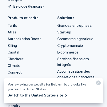
Belgique (Français)
Produits et tarifs
Solutions
Tarifs
Grandes entreprises
Atlas
Start-up
Authorization Boost
Commerce agentique
Billing
Cryptomonnaie
Capital
E-commerce
Checkout
Services financiers
intégrés
Climate
Automatisation des
Connect
opérations financières
Cryptomonnaie
Entreprises
You’re viewing our website for Belgium, but it looks like
Data Pipeline
internationales
you’re in the United States.
Elements
Switch to the United States site
Paiements dans
Financial Connections
l’application
Identity