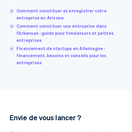
Estonie
English
Comment constituer et enregistrer votre
États-Unis
entreprise en Arizona
English
Español
简体中文
Finlande
Comment constituer une entreprise dans
English
Svenska
l’Arkansas : guide pour fondateurs et petites
France
entreprises
Français
English
Financement de startups en Allemagne :
Gibraltar
English
financement, besoins et conseils pour les
Grèce
entreprises
English
Hongrie
English
Inde
English
Irlande
English
Italie
Italiano
English
Envie de vous lancer ?
Japon
日本語
English