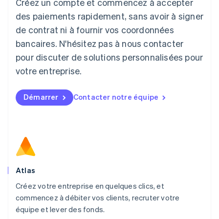
Créez un compte et commencez à accepter
Lettonie
English
des paiements rapidement, sans avoir à signer
Liechtenstein
de contrat ni à fournir vos coordonnées
Deutsch
English
Lituanie
bancaires. N'hésitez pas à nous contacter
English
pour discuter de solutions personnalisées pour
Luxembourg
votre entreprise.
Français
Deutsch
English
Malaisie
English
简体中文
Démarrer
Contacter notre équipe
Malte
English
Mexique
Español
English
Norvège
English
Nouvelle-Zélande
English
Atlas
Pays-Bas
Créez votre entreprise en quelques clics, et
Nederlands
English
commencez à débiter vos clients, recruter votre
Pologne
English
équipe et lever des fonds.
Portugal