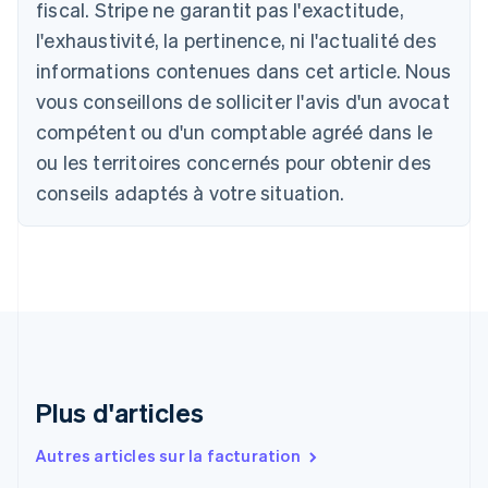
Autriche
fiscal. Stripe ne garantit pas l'exactitude,
Deutsch
English
l'exhaustivité, la pertinence, ni l'actualité des
Belgique
informations contenues dans cet article. Nous
Nederlands
Français
Deutsch
English
Brésil
vous conseillons de solliciter l'avis d'un avocat
Português
English
compétent ou d'un comptable agréé dans le
Bulgarie
ou les territoires concernés pour obtenir des
English
Canada
conseils adaptés à votre situation.
English
Français
Chine continentale
简体中文
English
Chypre
English
Croatie
English
Italiano
Danemark
English
Émirats arabes unis
Plus d'articles
English
Espagne
Autres articles sur la facturation
Español
English