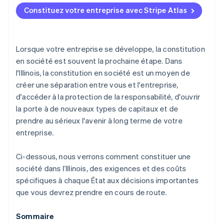
4. Tenez la réunion d’organisation
Constituez votre entreprise avec Stripe Atlas
Frais de déclaration annuelle
Accepter des paiements et effectuer des
5. Demandez le statut de société de type S (le cas
opérations bancaires avant l’obtention de votre
échéant)
numéro EIN
Lorsque votre entreprise se développe, la constitution
6. Enregistrez-vous pour payer les taxes
Achat dématérialisé des actions du fondateur
en société est souvent la prochaine étape. Dans
professionnelles de l’Illinois
l'Illinois, la constitution en société est un moyen de
Déclaration fiscale automatique au titre de
7. Restez en règle
créer une séparation entre vous et l'entreprise,
l’article 83(b)
d'accéder à la protection de la responsabilité, d'ouvrir
Documents juridiques d’entreprise de classe
la porte à de nouveaux types de capitaux et de
mondiale
prendre au sérieux l'avenir à long terme de votre
entreprise.
Une année gratuite d’utilisation de Stripe Payments,
plus 50 000 dollars de crédits et de remises chez
nos partenaires
Ci-dessous, nous verrons comment constituer une
société dans l’Illinois, des exigences et des coûts
spécifiques à chaque État aux décisions importantes
que vous devrez prendre en cours de route.
Sommaire