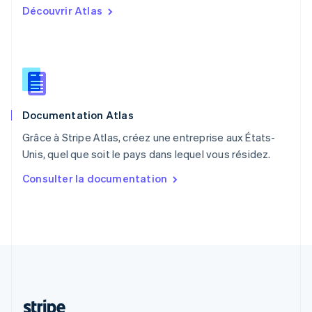
Découvrir Atlas
Português
English
R.A.S. de Hong Kong, Chine
English
简体中文
République tchèque
English
Roumanie
English
Documentation Atlas
Royaume-Uni
English
Grâce à Stripe Atlas, créez une entreprise aux États-
Singapour
Unis, quel que soit le pays dans lequel vous résidez.
English
简体中文
Slovaquie
Consulter la documentation
English
Slovénie
English
Italiano
Suède
Svenska
English
Suisse
Deutsch
Français
Italiano
English
Thaïlande
ไทย
English