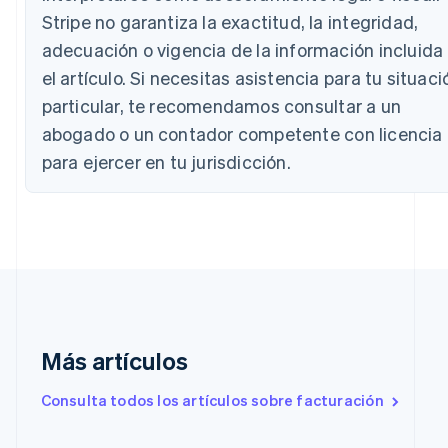
Stripe no garantiza la exactitud, la integridad,
Nederlands
Français
Deutsch
English
Brasil
adecuación o vigencia de la información incluida
Português
English
el artículo. Si necesitas asistencia para tu situaci
Bulgaria
English
particular, te recomendamos consultar a un
Canadá
abogado o un contador competente con licencia
English
Français
China continental
para ejercer en tu jurisdicción.
简体中文
English
Chipre
English
Croacia
English
Italiano
Dinamarca
English
Emiratos Árabes Unidos
English
Más artículos
Eslovaquia
English
Consulta todos los artículos sobre facturación
Eslovenia
English
Italiano
España