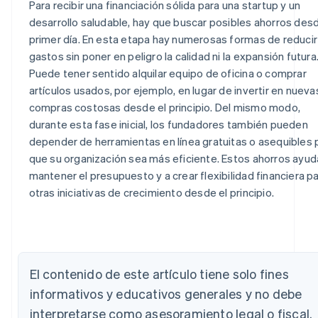
Para recibir una financiación sólida para una startup y un
desarrollo saludable, hay que buscar posibles ahorros desd
primer día. En esta etapa hay numerosas formas de reducir
gastos sin poner en peligro la calidad ni la expansión futura
Puede tener sentido alquilar equipo de oficina o comprar
artículos usados, por ejemplo, en lugar de invertir en nueva
compras costosas desde el principio. Del mismo modo,
durante esta fase inicial, los fundadores también pueden
depender de herramientas en línea gratuitas o asequibles 
que su organización sea más eficiente. Estos ahorros ayud
mantener el presupuesto y a crear flexibilidad financiera p
otras iniciativas de crecimiento desde el principio.
Alemania
Deutsch
English
Australia
El contenido de este artículo tiene solo fines
English
Austria
informativos y educativos generales y no debe
Deutsch
English
interpretarse como asesoramiento legal o fiscal.
Bélgica