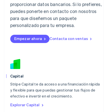
proporcionar datos bancarios. Si lo prefieres,
日本語
English
Letonia
puedes ponerte en contacto con nosotros
English
para que diseñemos un paquete
Liechtenstein
personalizado para tu empresa.
Deutsch
English
Lituania
English
Empezar ahora
Contacta con ventas
Luxemburgo
Français
Deutsch
English
Malasia
English
简体中文
Malta
English
México
Español
English
Capital
Noruega
Stripe Capital te da acceso a una financiación rápida
English
Nueva Zelandia
y flexible para que puedas gestionar tus flujos de
English
efectivo e invertir en el crecimiento.
Países Bajos
Explorar Capital
Nederlands
English
Polonia