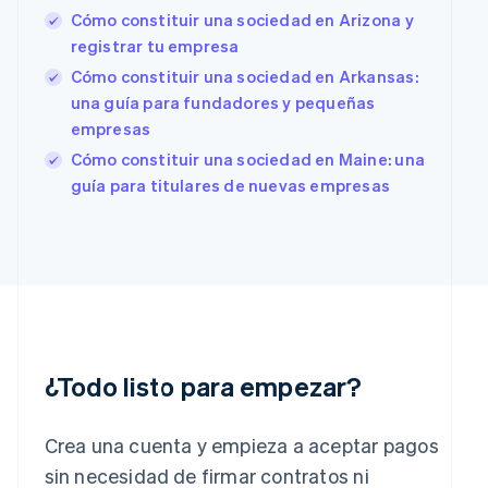
Cómo constituir una sociedad en Arizona y
Español
English
Estados Unidos
registrar tu empresa
English
Español
简体中文
Cómo constituir una sociedad en Arkansas:
Estonia
una guía para fundadores y pequeñas
English
empresas
Finlandia
English
Svenska
Cómo constituir una sociedad en Maine: una
Francia
guía para titulares de nuevas empresas
Français
English
Gibraltar
English
Grecia
English
Hungría
English
India
English
¿Todo listo para empezar?
Irlanda
English
Italia
Crea una cuenta y empieza a aceptar pagos
Italiano
English
sin necesidad de firmar contratos ni
Japón