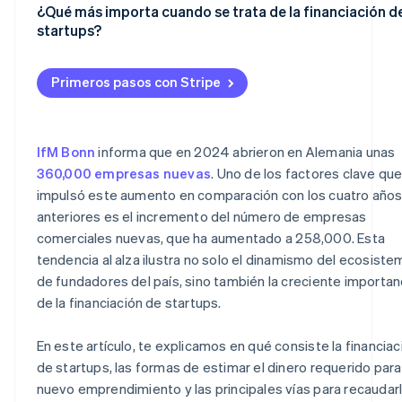
Capital social
¿Qué más importa cuando se trata de la financiación d
startups?
Préstamos bancarios
Planificación realista
Subvenciones públicas
Primeros pasos con Stripe
Planificación de impuestos prospectiva
Financiación por adelanto
Preparación de tu presentación
Capital inversor
IfM Bonn
informa que en 2024 abrieron en Alemania unas
Ahorros
360,000 empresas nuevas
. Uno de los factores clave qu
Crowdfunding
impulsó este aumento en comparación con los cuatro año
anteriores es el incremento del número de empresas
comerciales nuevas, que ha aumentado a 258,000. Esta
tendencia al alza ilustra no solo el dinamismo del ecosiste
de fundadores del país, sino también la creciente importan
de la financiación de startups.
En este artículo, te explicamos en qué consiste la financiac
de startups, las formas de estimar el dinero requerido para
nuevo emprendimiento y las principales vías para recaudarl