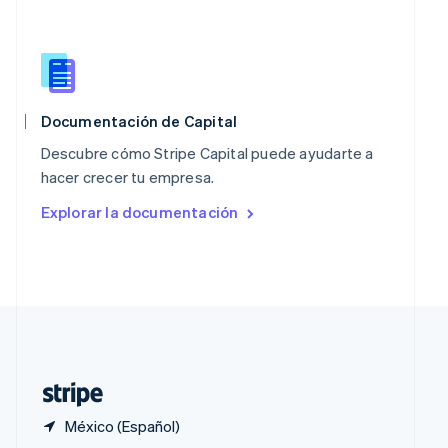
English
Portugal
Português
English
RAE de Hong Kong, China
English
简体中文
Reino Unido
Documentación de Capital
English
Descubre cómo Stripe Capital puede ayudarte a
República Checa
hacer crecer tu empresa.
English
Rumania
Explorar la documentación
English
Singapur
English
简体中文
Suecia
Svenska
English
Suiza
Deutsch
Français
Italiano
English
Tailandia
ไทย
English
México (Español)