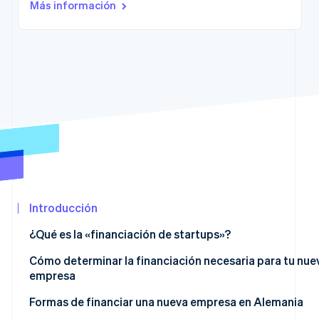
Más información
Minorista
Ecosistema
Sesiones de Stripe 2026
Descubre cómo Stripe construye la infraestructura económ
Socios
Mirar ahora
Stripe App
Marketplace
Introducción
¿Qué es la «financiación de startups»?
Cómo determinar la financiación necesaria para tu nue
empresa
Formas de financiar una nueva empresa en Alemania