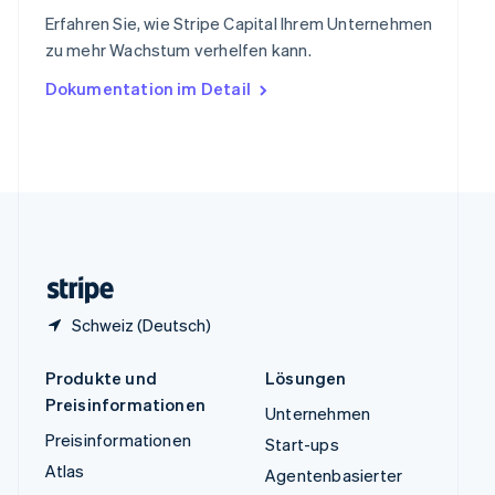
ไทย
English
Erfahren Sie, wie Stripe Capital Ihrem Unternehmen
Tschechische Republik
zu mehr Wachstum verhelfen kann.
English
Ungarn
Dokumentation im Detail
English
Vereinigte Arabische Emirate
English
Vereinigte Staaten
English
Español
简体中文
Vereinigtes Königreich
English
Zypern
English
Schweiz (Deutsch)
Produkte und
Lösungen
Preisinformationen
Unternehmen
Preisinformationen
Start-ups
Atlas
Agentenbasierter