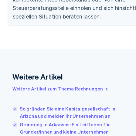
Festlandchina
Steuerberatungsstelle einholen und sich hinsichtl
简体中文
English
Finnland
speziellen Situation beraten lassen.
English
Svenska
Frankreich
Français
English
Gibraltar
English
Griechenland
English
Indien
English
Weitere Artikel
Irland
English
Italien
Weitere Artikel zum Thema Rechnungen
Italiano
English
Japan
日本語
English
So gründen Sie eine Kapitalgesellschaft in
Kanada
Arizona und melden Ihr Unternehmen an
English
Français
Gründung in Arkansas: Ein Leitfaden für
Kroatien
English
Italiano
Gründer/innen und kleine Unternehmen