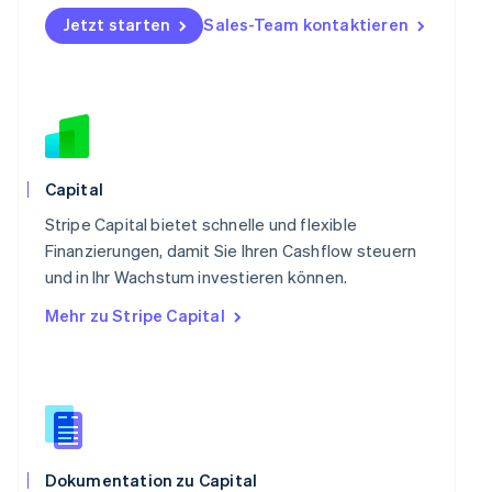
Polen
Jetzt starten
Sales-Team kontaktieren
English
Portugal
Português
English
Rumänien
English
Schweden
Svenska
English
Schweiz
Capital
Deutsch
Français
Italiano
English
Singapur
Stripe Capital bietet schnelle und flexible
English
简体中文
Finanzierungen, damit Sie Ihren Cashflow steuern
Slowakei
und in Ihr Wachstum investieren können.
English
Mehr zu Stripe Capital
Slowenien
English
Italiano
Sonderverwaltungsregion Hongkong,
China
English
简体中文
Spanien
Español
English
Thailand
Dokumentation zu Capital