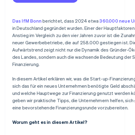
Öffentliche Zuschüsse
Zukunftsorientierte Steuerplanung
Vorfinanzierung
Bereiten Sie Ihren Pitch vor
Das IfM Bonn
berichtet, dass 2024 etwa
360.000 neue 
Investorenkapital
Einsparungen
in Deutschland gegründet wurden. Einer der Hauptfaktoren
Anstieg im Vergleich zu den vier Jahren zuvor ist die Zuna
Crowdfunding
neuer Gewerbebetriebe, die auf 258.000 gestiegen ist. Di
Aufwärtstrend zeigt nicht nur die Dynamik des Gründer-
des Landes, sondern auch die wachsende Bedeutung der S
Finanzierung.
In diesem Artikel erklären wir, was die Start-up-Finanzieru
sich das für ein neues Unternehmen benötigte Geld abschä
und welche Hauptwege zur Finanzierung genutzt werden 
geben wir praktische Tipps, die Unternehmern helfen, sich 
eine bevorstehende Finanzierungsrunde vorzubereiten.
Worum geht es in diesem Artikel?