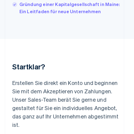
Lettland
Gründung einer Kapitalgesellschaft in Maine:
English
Ein Leitfaden für neue Unternehmen
Liechtenstein
Deutsch
English
Litauen
English
Luxemburg
Français
Deutsch
English
Malaysia
English
简体中文
Malta
Startklar?
English
Mexiko
Español
English
Erstellen Sie direkt ein Konto und beginnen
Neuseeland
Sie mit dem Akzeptieren von Zahlungen.
English
Niederlande
Unser Sales-Team berät Sie gerne und
Nederlands
English
gestaltet für Sie ein individuelles Angebot,
Norwegen
das ganz auf Ihr Unternehmen abgestimmt
English
Österreich
ist.
Deutsch
English