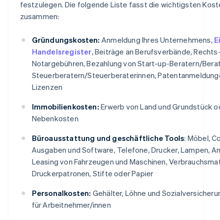
festzulegen. Die folgende Liste fasst die wichtigsten Kos
zusammen:
Gründungskosten:
Anmeldung Ihres Unternehmens,
E
Handelsregister
, Beiträge an Berufsverbände, Rechts
Notargebühren, Bezahlung von Start-up-Beratern/Berat
Steuerberatern/Steuerberaterinnen, Patentanmeldung
Lizenzen
Immobilienkosten:
Erwerb von Land und Grundstück o
Nebenkosten
Büroausstattung und geschäftliche Tools
: Möbel, C
Ausgaben und Software, Telefone, Drucker, Lampen, A
Leasing von Fahrzeugen und Maschinen, Verbrauchsmate
Druckerpatronen, Stifte oder Papier
Personalkosten:
Gehälter, Löhne und Sozialversicher
für Arbeitnehmer/innen