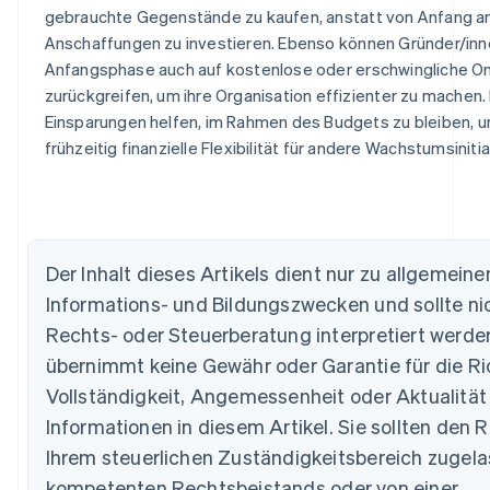
gebrauchte Gegenstände zu kaufen, anstatt von Anfang an
Anschaffungen zu investieren. Ebenso können Gründer/inne
Anfangsphase auch auf kostenlose oder erschwingliche On
zurückgreifen, um ihre Organisation effizienter zu machen.
Einsparungen helfen, im Rahmen des Budgets zu bleiben, u
frühzeitig finanzielle Flexibilität für andere Wachstumsinitia
Australien
English
Belgien
Nederlands
Français
Deutsch
English
Der Inhalt dieses Artikels dient nur zu allgemeine
Brasilien
Português
English
Informations- und Bildungszwecken und sollte nic
Bulgarien
Rechts- oder Steuerberatung interpretiert werden
English
Dänemark
übernimmt keine Gewähr oder Garantie für die Ric
English
Vollständigkeit, Angemessenheit oder Aktualität
Deutschland
Informationen in diesem Artikel. Sie sollten den R
Deutsch
English
Estland
Ihrem steuerlichen Zuständigkeitsbereich zugel
English
kompetenten Rechtsbeistands oder von einer