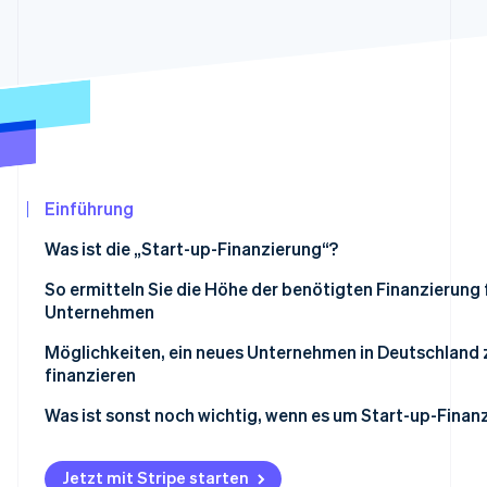
Betrugsprävention
Ecosystem
Atlas
Start-up-Gründung
Partner
Stripe App-Marktplatz
Climate
CO₂-Entnahme
Identity
Online-Identitätsprüfung
Einführung
Was ist die „Start-up-Finanzierung“?
So ermitteln Sie die Höhe der benötigten Finanzierung f
Stripe-Sessions 2026
Unternehmen
Erfahren Sie, wie Stripe Lösungen für die Wirtschaf
Jetzt ansehen
Möglichkeiten, ein neues Unternehmen in Deutschland 
finanzieren
Eigenkapital
Was ist sonst noch wichtig, wenn es um Start-up-Finan
Bankkredite
Realistische Planung
Jetzt mit Stripe starten