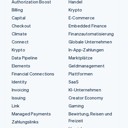
Authorization Boost
Handel
Billing
Krypto
Capital
E-Commerce
Checkout
Embedded Finance
Climate
Finanzautomatisierung
Connect
Globale Unternehmen
Krypto
In-App-Zahlungen
Data Pipeline
Marktplätze
Elements
Geldmanagement
Financial Connections
Plattformen
Identity
SaaS
Invoicing
KI-Unternehmen
Issuing
Creator Economy
Link
Gaming
Managed Payments
Bewirtung, Reisen und
Freizeit
Zahlungslinks