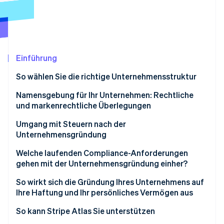
Betrugsprävention
Ecosystem
Atlas
Start-up-Gründung
Partner
Stripe App-Marktplatz
Climate
CO₂-Entnahme
Einführung
Identity
So wählen Sie die richtige Unternehmensstruktur
Online-Identitätsprüfung
Namensgebung für Ihr Unternehmen: Rechtliche
und markenrechtliche Überlegungen
Umgang mit Steuern nach der
Unternehmensgründung
Stripe-Sessions 2026
Erfahren Sie, wie Stripe Lösungen für die Wirtschaft
Verschaffen Sie sich einen Überblick über Ihre
Welche laufenden Compliance-Anforderungen
Jetzt ansehen
steuerliche Struktur
gehen mit der Unternehmensgründung einher?
Eine Arbeitgeber-Identifikationsnummer (EIN)
Jahres- oder Zweijahresberichte
So wirkt sich die Gründung Ihres Unternehmens auf
anfordern
Ihre Haftung und Ihr persönliches Vermögen aus
Franchisesteuern
Geschätzte Steuervorauszahlungen einrichten
So kann Stripe Atlas Sie unterstützen
Registrierte Vertretung