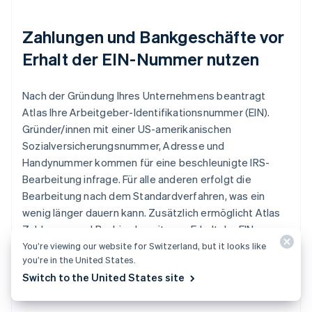
Zahlungen und Bankgeschäfte vor
Erhalt der EIN-Nummer nutzen
Nach der Gründung Ihres Unternehmens beantragt
Atlas Ihre Arbeitgeber-Identifikationsnummer (EIN).
Gründer/innen mit einer US-amerikanischen
Sozialversicherungsnummer, Adresse und
Handynummer kommen für eine beschleunigte IRS-
Bearbeitung infrage. Für alle anderen erfolgt die
Bearbeitung nach dem Standardverfahren, was ein
wenig länger dauern kann. Zusätzlich ermöglicht Atlas
Zahlungen und Banking bereits vor Erhalt der EIN,
sodass Sie schon Zahlungen akzeptieren und
You’re viewing our website for Switzerland, but it looks like
you’re in the United States.
Transaktionen tätigen können, bevor Sie eine EIN
Switch to the United States site
haben.