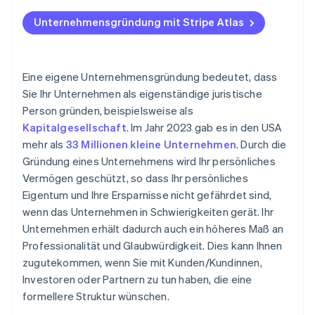
Trennen Sie private und geschäftliche Finanzen
Bei Atlas eine Unternehmensgründung beantragen
Unternehmensunterlagen
Unternehmensgründung mit Stripe Atlas
Alles gut dokumentieren
Zahlungen und Bankgeschäfte vor Erhalt der EIN-
Finanzen trennen
Nummer nutzen
Behalten Sie Ihre Abzüge im Blick
Unternehmenssteuern
Gründungsaktien ohne Einsatz eigener Mittel
Eine eigene Unternehmensgründung bedeutet, dass
Fristgerechte Steuererklärung
erwerben
Sie Ihr Unternehmen als eigenständige juristische
Lizenzen und Genehmigungen
Person gründen, beispielsweise als
Erwägen Sie, eine/n Buchhalter/in einzustellen
Automatische Einreichung des 83(b)-
Unternehmensdokumente
Kapitalgesellschaft
. Im Jahr 2023 gab es in den USA
Steuerformulars
mehr als
33 Millionen kleine Unternehmen
. Durch die
Hochwertige rechtliche Unternehmensdokumente
Gründung eines Unternehmens wird Ihr persönliches
Vermögen geschützt, so dass Ihr persönliches
Ein Jahr Stripe Payments kostenlos, plus
Eigentum und Ihre Ersparnisse nicht gefährdet sind,
Partnergutschriften und Rabatte im Wert von
50.000 USD
wenn das Unternehmen in Schwierigkeiten gerät. Ihr
Unternehmen erhält dadurch auch ein höheres Maß an
Professionalität und Glaubwürdigkeit. Dies kann Ihnen
zugutekommen, wenn Sie mit Kunden/Kundinnen,
Investoren oder Partnern zu tun haben, die eine
formellere Struktur wünschen.