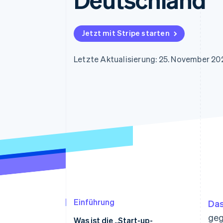
Optimierung der
Datensynchronisier
Autorisierungsraten
Link
Beschleunigter Bezahlvorgang
Jetzt mit Stripe starten
Financial Connections
Verbundene Finanzdaten
Letzte Aktualisierung: 25. November 20
Einführung
Das
geg
Was ist die „Start-up-