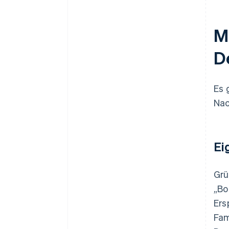
M
D
Es 
Nac
Ei
Grü
„Bo
Ers
Fam