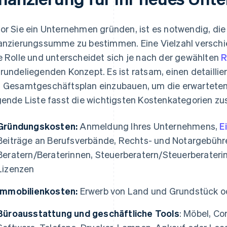
or Sie ein Unternehmen gründen, ist es notwendig, die 
anzierungssumme zu bestimmen. Eine Vielzahl verschie
e Rolle und unterscheidet sich je nach der gewählten
R
rundeliegenden Konzept. Es ist ratsam, einen detaillie
 Gesamtgeschäftsplan einzubauen, um die erwarteten
gende Liste fasst die wichtigsten Kostenkategorien 
Gründungskosten:
Anmeldung Ihres Unternehmens,
E
Beiträge an Berufsverbände, Rechts- und Notargebühre
Beratern/Beraterinnen, Steuerberatern/Steuerberater
Lizenzen
Immobilienkosten:
Erwerb von Land und Grundstück o
Büroausstattung und geschäftliche Tools
: Möbel, C