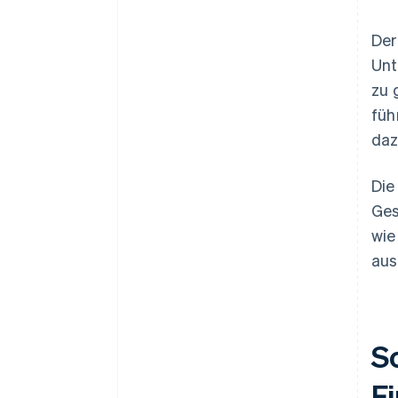
Der
Un
zu 
füh
daz
Die
Ges
wie
aus
S
F