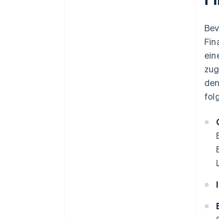
Bev
Fin
ein
zug
den
fol