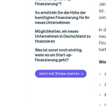
Finanzierung“?
Jah
ist
So ermitteln Sie die Höhe der
son
benötigten Finanzierung für Ihr
neues Unternehmen
In 
Möglichkeiten, ein neues
neu
Unternehmen in Deutschland zu
finanzieren
Fin
hel
Eigenkapital
Was ist sonst noch wichtig,
wenn es um Start-up-
Bankkredite
Finanzierung geht?
Wor
Öffentliche Zuschüsse
Realistische Planung
Jetzt mit Stripe starten
Vorfinanzierung
Zukunftsorientierte
Steuerplanung
Investorenkapital
Bereiten Sie Ihren Pitch vor
Crowdfunding
Einsparungen