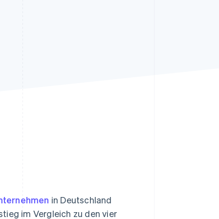
Stripe-Sessions 2026
Erfahren Sie, wie Stripe
Lösungen für die
Wirtschaftsinfrastruktur
für KI aufbaut.
Jetzt ansehen
Unternehmen
in Deutschland
tieg im Vergleich zu den vier