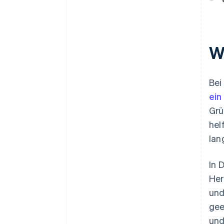
W
Bei
ein
Grü
hel
lan
In 
Her
und
gee
und