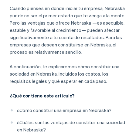
Agente registrado (si utilizas un servicio)
Registro fiscal
Compra de acciones del fundador sin efectivo
Cuando pienses en dónde iniciar tu empresa, Nebraska
Informes bienales
puede no ser el primer estado que te venga a la mente.
Declaración automática de la elección de
Pero las ventajas que ofrece Nebraska —es asequible,
Otros posibles costos
impuestos 83(b)
estable y favorable al crecimiento— pueden afectar
Documentos legales de empresas de primer nivel
significativamente a tu cuenta de resultados. Para las
empresas que desean constituirse en Nebraska, el
Un año gratis de Stripe Payments, más $50,000 en
proceso es relativamente sencillo.
créditos y descuentos para socios
A continuación, te explicaremos cómo constituir una
sociedad en Nebraska, incluidos los costos, los
requisitos legales y qué esperar en cada paso.
¿Qué contiene este artículo?
¿Cómo constituir una empresa en Nebraska?
¿Cuáles son las ventajas de constituir una sociedad
en Nebraska?