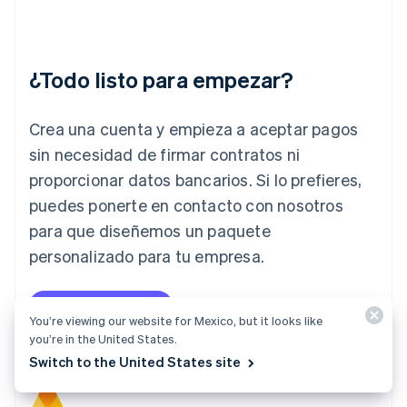
Hungría
English
India
English
¿Todo listo para empezar?
Irlanda
English
Crea una cuenta y empieza a aceptar pagos
Italia
Italiano
English
sin necesidad de firmar contratos ni
Japón
proporcionar datos bancarios. Si lo prefieres,
日本語
English
Letonia
puedes ponerte en contacto con nosotros
English
para que diseñemos un paquete
Liechtenstein
personalizado para tu empresa.
Deutsch
English
Lituania
English
Empezar ahora
Contacta con ventas
Luxemburgo
You’re viewing our website for Mexico, but it looks like
Français
Deutsch
English
you’re in the United States.
Malasia
Switch to the United States site
English
简体中文
Malta
English