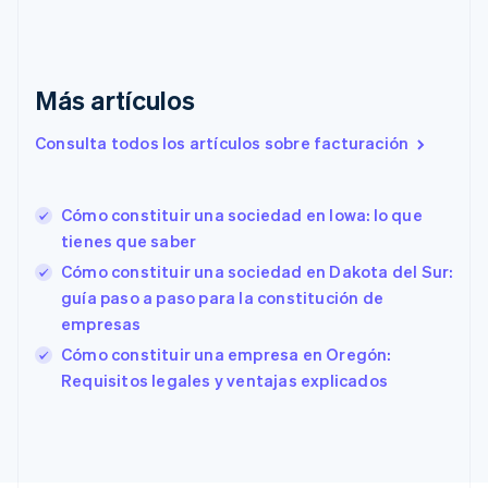
Dinamarca
English
Emiratos Árabes Unidos
English
Más artículos
Eslovaquia
English
Consulta todos los artículos sobre facturación
Eslovenia
English
Italiano
España
Cómo constituir una sociedad en Iowa: lo que
Español
English
tienes que saber
Estados Unidos
English
Español
简体中文
Cómo constituir una sociedad en Dakota del Sur:
Estonia
guía paso a paso para la constitución de
English
empresas
Finlandia
English
Svenska
Cómo constituir una empresa en Oregón:
Francia
Requisitos legales y ventajas explicados
Français
English
Gibraltar
English
Grecia
English