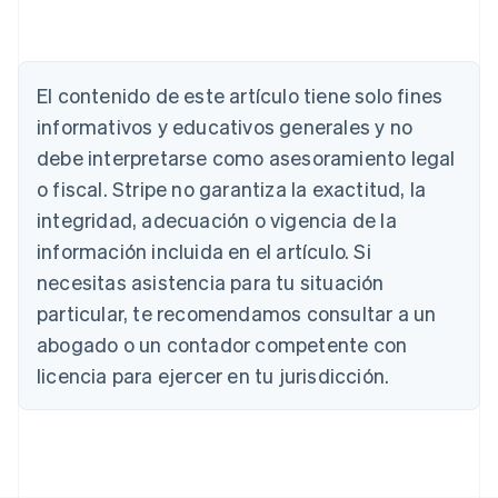
Alemania
El contenido de este artículo tiene solo fines
Deutsch
English
Australia
informativos y educativos generales y no
English
debe interpretarse como asesoramiento legal
Austria
Deutsch
English
o fiscal. Stripe no garantiza la exactitud, la
Bélgica
integridad, adecuación o vigencia de la
Nederlands
Français
Deutsch
English
Brasil
información incluida en el artículo. Si
Português
English
necesitas asistencia para tu situación
Bulgaria
particular, te recomendamos consultar a un
English
Canadá
abogado o un contador competente con
English
Français
licencia para ejercer en tu jurisdicción.
China continental
简体中文
English
Chipre
English
Croacia
English
Italiano