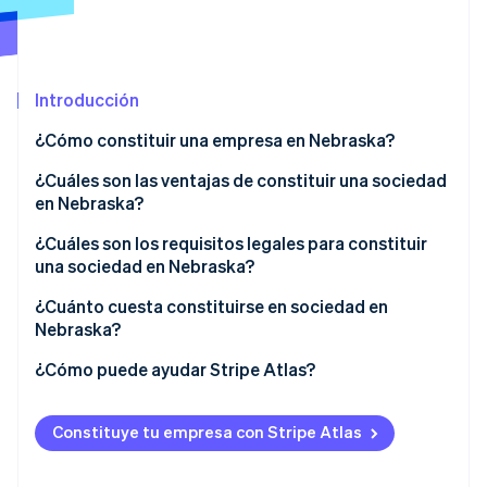
Ecosistema
Introducción
Sesiones de Stripe 2026
Socios
Descubre cómo Stripe construye la infraestructura económi
Stripe App Marketplace
¿Cómo constituir una empresa en Nebraska?
Mirar ahora
¿Cuáles son las ventajas de constituir una sociedad
en Nebraska?
¿Cuáles son los requisitos legales para constituir
una sociedad en Nebraska?
Un nombre de la empresa elegible
¿Cuánto cuesta constituirse en sociedad en
Nebraska?
Agente registrado
Comisiones de presentación
¿Cómo puede ayudar Stripe Atlas?
Documentos de formación
Reserva del nombre (opcional)
Solicitud de ingreso a Atlas
Aviso legal publicado
Constituye tu empresa con Stripe Atlas
Publicación del aviso legal
Acepta pagos y operaciones bancarias antes de que
Documentos de gobernanza interna
llegue tu EIN