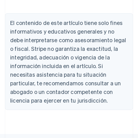
Alemania
Deutsch
English
Australia
El contenido de este artículo tiene solo fines
English
informativos y educativos generales y no
Austria
Deutsch
English
debe interpretarse como asesoramiento legal
Bélgica
o fiscal. Stripe no garantiza la exactitud, la
Nederlands
Français
Deutsch
English
Brasil
integridad, adecuación o vigencia de la
Português
English
información incluida en el artículo. Si
Bulgaria
necesitas asistencia para tu situación
English
Canadá
particular, te recomendamos consultar a un
English
Français
abogado o un contador competente con
China continental
licencia para ejercer en tu jurisdicción.
简体中文
English
Chipre
English
Croacia
English
Italiano
Dinamarca
English