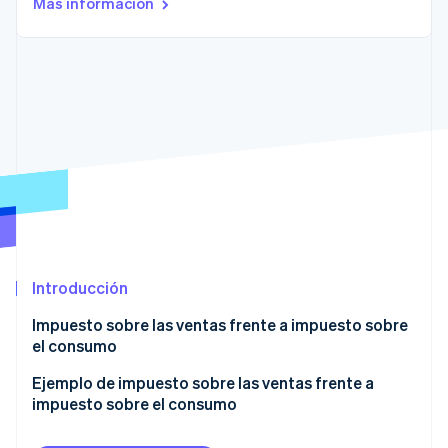
Más información
Ecosistema
Sesiones de Stripe 2026
Socios
Descubre cómo Stripe construye la infraestructura económi
Stripe App Marketplace
Mirar ahora
Introducción
Impuesto sobre las ventas frente a impuesto sobre
el consumo
Ejemplo de impuesto sobre las ventas frente a
impuesto sobre el consumo