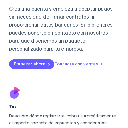
India
Crea una cuenta y empieza a aceptar pagos
English
Irlanda
sin necesidad de firmar contratos ni
English
proporcionar datos bancarios. Si lo prefieres,
Italia
puedes ponerte en contacto con nosotros
Italiano
English
para que diseñemos un paquete
Japón
日本語
English
personalizado para tu empresa.
Letonia
English
Liechtenstein
Empezar ahora
Contacta con ventas
Deutsch
English
Lituania
English
Luxemburgo
Français
Deutsch
English
Malasia
English
简体中文
Tax
Malta
English
Descubre dónde registrarte, cobrar automáticamente
México
el importe correcto de impuestos y acceder a los
Español
English