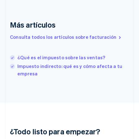
Emiratos Árabes Unidos
English
Eslovaquia
Más artículos
English
Eslovenia
Consulta todos los artículos sobre facturación
English
Italiano
España
Español
English
Estados Unidos
¿Qué es el impuesto sobre las ventas?
English
Español
简体中文
Impuesto indirecto: qué es y cómo afecta a tu
Estonia
empresa
English
Finlandia
English
Svenska
Francia
Français
English
Gibraltar
English
Grecia
English
¿Todo listo para empezar?
Hungría
English