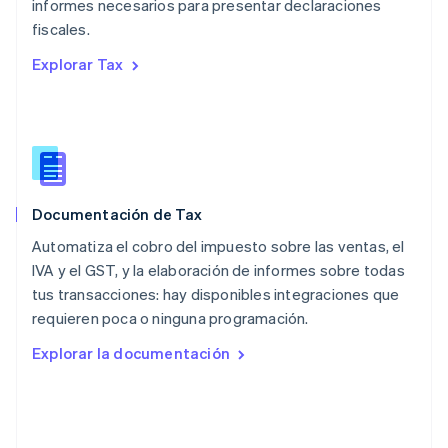
informes necesarios para presentar declaraciones
Noruega
fiscales.
English
Nueva Zelandia
Explorar Tax
English
Países Bajos
Nederlands
English
Polonia
English
Portugal
Português
English
Documentación de Tax
RAE de Hong Kong, China
English
简体中文
Automatiza el cobro del impuesto sobre las ventas, el
Reino Unido
IVA y el GST, y la elaboración de informes sobre todas
English
tus transacciones: hay disponibles integraciones que
República Checa
requieren poca o ninguna programación.
English
Rumania
Explorar la documentación
English
Singapur
English
简体中文
Suecia
Svenska
English