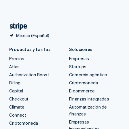
Suiza
Deutsch
Français
Italiano
English
Tailandia
ไทย
English
México (Español)
Productos y tarifas
Soluciones
Precios
Empresas
Atlas
Startups
Authorization Boost
Comercio agéntico
Billing
Criptomoneda
Capital
E-commerce
Checkout
Finanzas integradas
Climate
Automatización de
finanzas
Connect
Empresas
Criptomoneda
internacionales