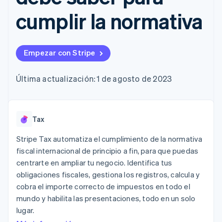
Authorization
Recognition
Empresa
Gestión del dinero
Gestionar
Boost
Automatización
cumplir la normativa
Plataformas
suscripciones
Optimizaciones
contable
Hoja de ruta del
SaaS
Ofrecer cobro por
de aceptación
Stripe Sigma
producto
consumo
Link
Informes
Conferencia anual
Emitir tarjetas
Proceso de
personalizados
Sessions
respaldadas por
Empezar con Stripe
compra
Data Pipeline
Empleos
monedas estables
Por sector
acelerado
Sincronización
Sala de prensa
Aprovisiona y gestiona
de datos
Stripe Press
Última actualización: 1 de agosto de 2023
servicios con agentes
Empresas de IA
Economía de los
creadores
Juegos
Contacto
Más
Tax
Recursos
Hostelería, viajes y ocio
Product roadmap
Contacta con ventas
Ver lo que viene
Stripe Tax automatiza el cumplimiento de la normativa
Seguros
Integraciones de
Conviértete en socio
Medios de
aplicaciones
fiscal internacional de principio a fin, para que puedas
Radar
comunicación y
Ejemplos de código
Prevención de fraude
centrarte en ampliar tu negocio. Identifica tus
entretenimiento
Blog de
obligaciones fiscales, gestiona los registros, calcula y
Organizaciones sin
desarrolladores
Atlas
fines de lucro
Estado de la API
Constitución de una startup
cobra el importe correcto de impuestos en todo el
Servicios
mundo y habilita las presentaciones, todo en un solo
Climate
profesionales
lugar.
Eliminación de dióxido de carbono
Sector público
Minorista