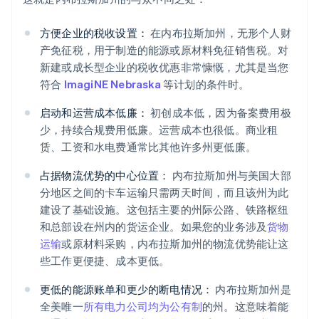
方便企业的税收设置：
在内布拉斯加州，无形个人财
产免征税，用于制造的能源或原材料免征销售税。对
新建或成长型企业的税收优惠非常慷慨，尤其是当您
符合
ImagiNE Nebraska
等计划的条件时。
启动和运营成本低廉：
初创成本低，因为备案费用极
少，持续合规费用低廉。运营成本也很低。商业租
赁、工资和水电费通常比其他许多州更低廉。
占据物流优势的中心位置：
内布拉斯加州与美国大部
分地区之间的卡车运输只需两天时间，而且该州为此
建设了基础设施。这包括主要的州际公路、铁路枢纽
和总部设在州内的货运企业。如果您的业务涉及
货物
运输
或原材料采购，内布拉斯加州的物流优势能让这
些工作更便捷、成本更低。
更低的能源账单和更少的断电情况：
内布拉斯加州是
全美唯一
所有电力公司均为公有制
的州。这意味着能