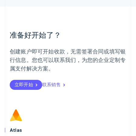
English
简体中文
美国
English
Español
简体中文
墨西哥
Español
English
准备好开始了？
挪威
English
葡萄牙
创建账户即可开始收款，无需签署合同或填写银
Português
English
行信息。您也可以联系我们，为您的企业定制专
日本
日本語
English
属支付解决方案。
瑞典
Svenska
English
瑞士
立即开始
联系销售
Deutsch
Français
Italiano
English
塞浦路斯
English
斯洛伐克
English
斯洛文尼亚
English
Italiano
Atlas
泰国