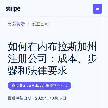
更多资源
设立公司
按企业阶段
文档
学习
支付
营收
资金管
平台
理
易市
大型企业
Stripe 文档
博客
Payments
Billing
初创企业
API 参考文档
客户案例
如何在内布拉斯加州
在线支付
经常性收入
Global
Conn
库与 SDK
指南
Payment links
Metronome
Payouts
Stripe Apps
按用量计费
平台
注册公司：成本、步
无代码支付
Subscriptions
向第三
按应用场景
Checkout
方打款
支持
预构建支付界
订阅管理
Crypto
骤和法律要求
指南
智能体商务
面
Invoicing
钱包、
加密货币
获取支持
一次性或定期
Elements
稳定币
电子商务
接受线上付款
托管支持方案
灵活的 UI 组件
账单
发行和
嵌入式金融
实施预置结账流程
专业服务
支付方式
Tax
发卡基
通过 Stripe Atlas 注册成立公司
财务自动化
构建平台或交易市场
支持 125 种以
销售税和增值
础设施
全球化企业
管理订阅
上
税自动化
应用内支付
提供按用量计费
Terminal
Revenue
最后更新日期：2025 年 10 月 8 日
交易市场
发行稳定币支持的支付卡
线下支付
Recognition
公司
资金管理
通过智能体配置和管理服
会计自动化
Authorization
平台
务