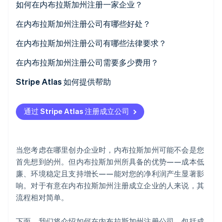
如何在内布拉斯加州注册一家企业？
Stripe Sessions 2026
了解 Stripe 如何为 AI 构建经济基础设施。
在内布拉斯加州注册公司有哪些好处？
立即观看
在内布拉斯加州注册公司有哪些法律要求？
符合要求的企业名称
在内布拉斯加州注册公司需要多少费用？
注册代理人
备案费用
Stripe Atlas 如何提供帮助
公司成立文件
名称预留（可选）
申请使用 Atlas 注册公司
通过 Stripe Atlas 注册成立公司
公布的法律通告
法律公告发布
在获取雇主识别号 (EIN) 前开通收款和银行服务
内部治理文件
注册代理人（如果使用服务）
无现金创始人股权认购
当您考虑在哪里创办企业时，内布拉斯加州可能不会是您
税务注册
两年期报告
自动提交 83(b) 税务申报
首先想到的州。但内布拉斯加州所具备的优势——成本低
廉、环境稳定且支持增长——能对您的净利润产生显著影
其他潜在成本
全球顶尖水准的公司法律文件
响。对于有意在内布拉斯加州注册成立企业的人来说，其
Stripe Payments 服务首年免费，更享价值 5 万美元的
流程相对简单。
合作伙伴专属优惠与折扣
下面，我们将介绍如何在内布拉斯加州注册公司，包括成