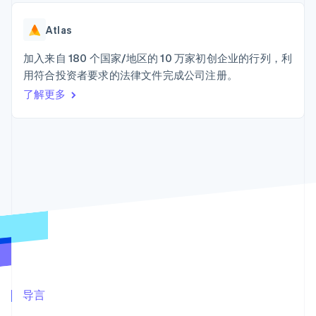
Boost
Stripe Sigma
产品路线图
SaaS
支付成功率优
自定义报告
Sessions 年度大会
化
Data Pipeline
Atlas
招聘
数据同步
Link
资讯中心
加速结账
资源
加入来自 180 个国家/地区的 10 万家初创企业的行列，利
Stripe Press
按行业
用符合投资者要求的法律文件完成公司注册。
应用集成
了解更多
AI 企业
代码示例
创作者经济
开发者博客
联系
更多
游戏
API 状态
Product roadmap
酒店、旅游与休闲
联系销售
了解未来规划
保险
成为合作伙伴
媒体与娱乐
Radar
非营利组织
欺诈防范
专业服务
Atlas
公共部门
初创企业注册
零售
Climate
碳移除
生态系统
合作伙伴
导言
Stripe App Marketplace