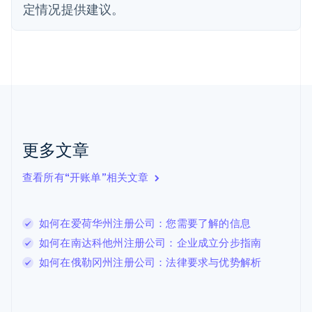
定情况提供建议。
English
Svenska
荷兰
Nederlands
English
加拿大
English
Français
捷克
English
克罗地亚
English
Italiano
拉脱维亚
更多文章
English
立陶宛
查看所有“开账单”相关文章
English
列支敦士登
Deutsch
English
卢森堡
如何在爱荷华州注册公司：您需要了解的信息
Français
Deutsch
English
如何在南达科他州注册公司：企业成立分步指南
罗马尼亚
如何在俄勒冈州注册公司：法律要求与优势解析
English
马尔他
English
马来西亚