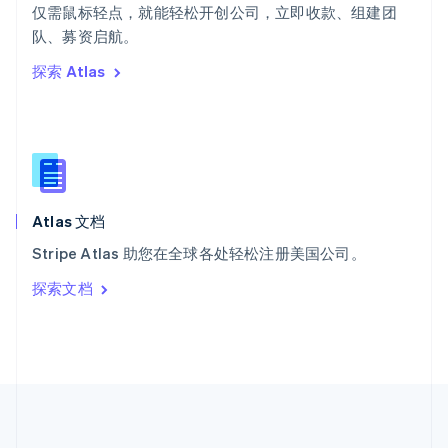
ไทย
English
仅需鼠标轻点，就能轻松开创公司，立即收款、组建团
希腊
队、募资启航。
English
探索 Atlas
西班牙
Español
English
新加坡
English
简体中文
新西兰
English
匈牙利
English
Atlas 文档
意大利
Stripe Atlas 助您在全球各处轻松注册美国公司。
Italiano
English
印度
探索文档
English
英国
English
直布罗陀
English
中国内地
简体中文
English
中国香港特别行政区