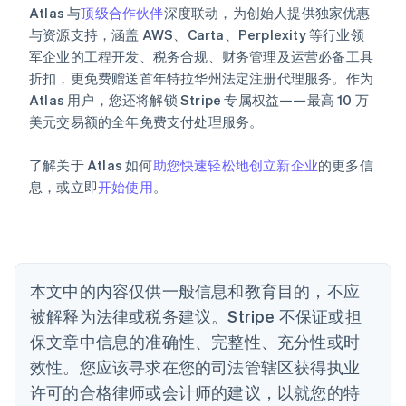
Atlas 与
顶级合作伙伴
深度联动，为创始人提供独家优惠
English
爱沙尼亚
与资源支持，涵盖 AWS、Carta、Perplexity 等行业领
English
军企业的工程开发、税务合规、财务管理及运营必备工具
奥地利
折扣，更免费赠送首年特拉华州法定注册代理服务。作为
Deutsch
English
Atlas 用户，您还将解锁 Stripe 专属权益——最高 10 万
澳大利亚
美元交易额的全年免费支付处理服务。
English
巴西
Português
English
了解关于 Atlas 如何
助您快速轻松地创立新企业
的更多信
保加利亚
息，或立即
开始使用
。
English
比利时
Nederlands
Français
Deutsch
English
波兰
English
丹麦
本文中的内容仅供一般信息和教育目的，不应
English
被解释为法律或税务建议。Stripe 不保证或担
德国
保文章中信息的准确性、完整性、充分性或时
Deutsch
English
法国
效性。您应该寻求在您的司法管辖区获得执业
Français
English
许可的合格律师或会计师的建议，以就您的特
芬兰