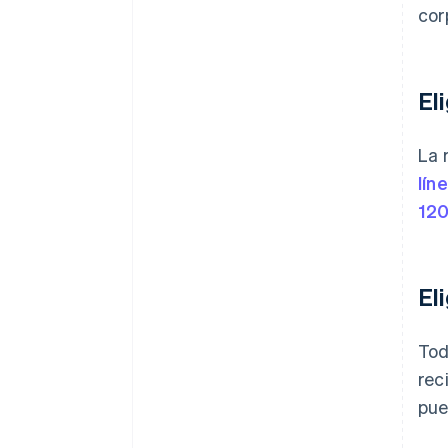
cor
El
La 
lín
120
El
Tod
rec
pue