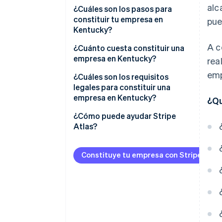
alc
Bajas tasas del impuesto
¿Cuáles son los pasos para
corporativo
constituir tu empresa en
pue
Kentucky?
Ubicación céntrica
A c
Elige el nombre de la empresa
¿Cuánto cuesta constituir una
Facilidad de registro
empresa en Kentucky?
rea
Elige un agente registrado
emp
¿Cuáles son los requisitos
Presenta tus estatutos de
legales para constituir una
constitución
empresa en Kentucky?
¿Qu
Celebra la primera reunión de la
¿Cómo puede ayudar Stripe
junta directiva
Atlas?
Configura la banca empresarial
Solicitud de ingreso a Atlas
Constituye tu empresa con Stripe Atla
Regístrate para pagar los
Acepta pagos y operaciones
impuestos estatales y las
bancarias antes de que llegue tu
licencias locales
EIN
Compra de acciones del
fundador sin efectivo