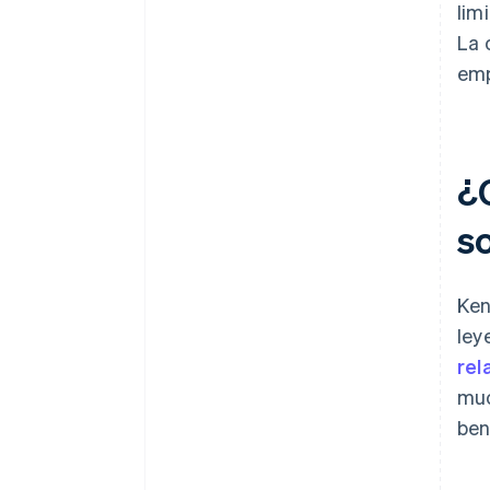
lim
La 
emp
¿C
s
Ken
ley
rel
muc
ben