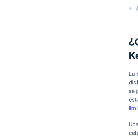
Declaración automática de la
elección de impuestos 83(b)
Documentos legales de
empresas de primer nivel
¿
Un año gratis de
Stripe Payments, más $50,000
K
en créditos y descuentos para
socios
La
dis
se 
est
lim
Una
cel