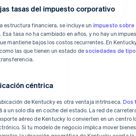
jas tasas del impuesto corporativo
la estructura financiera, se incluye un
impuesto sobre l
%
. Esa tasa no ha cambiado en años, y no hay un impues
que mantiene bajos los costos recurrentes. En Kentucky
 como las que tienen un estado de
sociedades de tipo
transferencia.
icación céntrica
ubicación de Kentucky es otra ventaja intrínseca.
Dos t
á a un solo día en coche del estado. La red de carretera
nsporte aéreo de Kentucky lo convierten en un centro l
ctrónico. Si tu modelo de negocio implica mover biene
inistro, la ubicación geográfica de Kentucky acorta la d