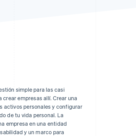
Sesiones de Stripe
2026
Descubre cómo Stripe
construye la
infraestructura
económica para la IA.
Mirar ahora
stión simple para las casi
 crear empresas allí. Crear una
s activos personales y configurar
o de tu vida personal. La
una empresa en una entidad
nsabilidad y un marco para