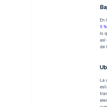
Ba
En 
5 
lo 
así
de 
Ub
La 
est
tra
ele
sum