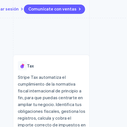
iar sesión
Comunícate con ventas
Recursos
Ecosistema
Contacto
 marketplaces
Más
Integraciones de aplicaciones
Socios
Contacta con ventas
Product roadmap
s
Ejemplos de código
Stripe App Marketplace
Conviértete en socio
Ver lo que viene
ataformas
Blog de desarrolladores
Estado de la API
Radar
Prevención de fraude
Tax
Atlas
Constitución de una startup
 lucro
Stripe Tax automatiza el
cumplimiento de la normativa
Climate
Eliminación de dióxido de
fiscal internacional de principio a
carbono
fin, para que puedas centrarte en
ampliar tu negocio. Identifica tus
obligaciones fiscales, gestiona los
registros, calcula y cobra el
importe correcto de impuestos en