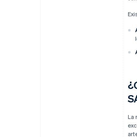
Exi
¿C
S
La 
exc
art