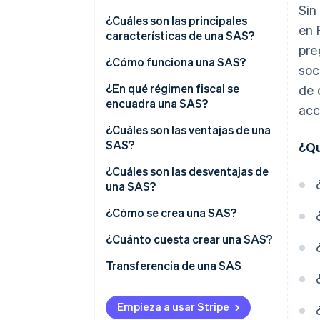
Sin
¿Cuáles son las principales
en 
características de una SAS?
pre
Capital social
¿Cómo funciona una SAS?
soc
¿En qué régimen fiscal se
de 
encuadra una SAS?
acc
Régimen fiscal del presidente
¿Cuáles son las ventajas de una
SAS?
¿Qu
Tributación de los socios
¿Cuáles son las desventajas de
una SAS?
¿Cómo se crea una SAS?
¿Cuánto cuesta crear una SAS?
Transferencia de una SAS
Empieza a usar Stripe