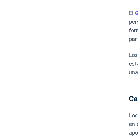
El
G
per
for
par
Los
est
una
Ca
Los
en 
apo