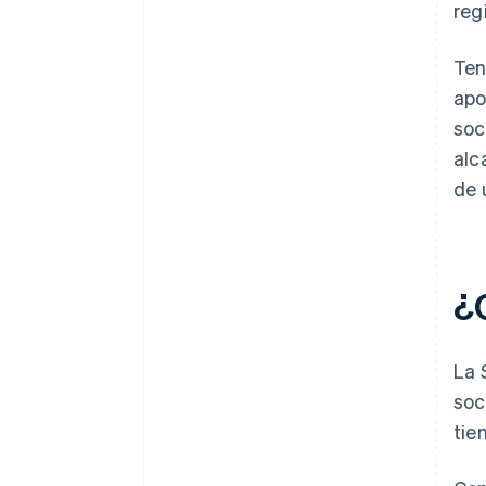
reg
Ten
apo
soc
alc
de 
¿
La 
soc
tie