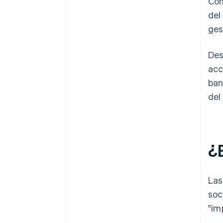
Con
del
ges
Des
acc
ban
del
¿
Las
soc
"im