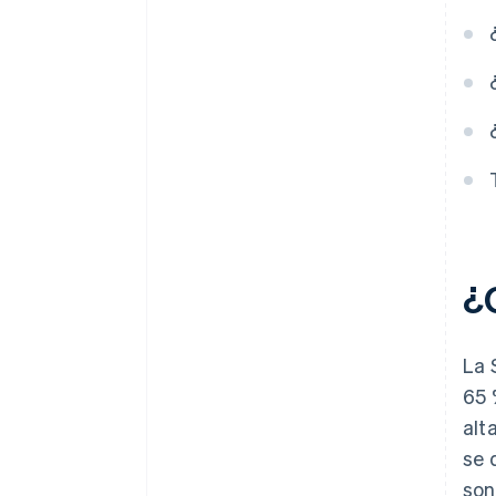
¿
La 
65 
alt
se 
son