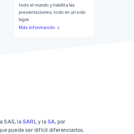
todo el mundo y habilita las
Sesiones de Stripe
presentaciones, todo en un solo
2026
lugar.
Descubre cómo Stripe
Más información
construye la
infraestructura
económica para la IA.
Mirar ahora
la SAS, la
SARL
y la
SA
, por
e puede ser difícil diferenciarlos.