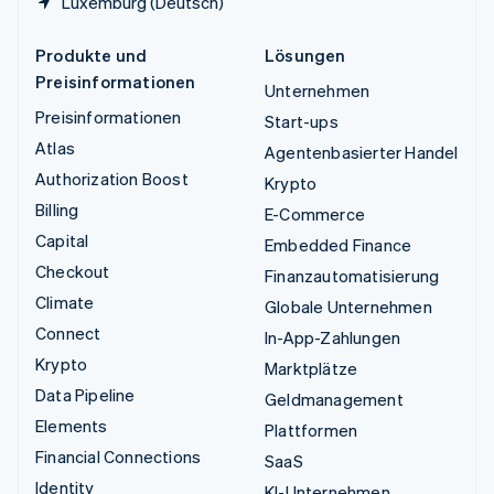
Luxemburg (Deutsch)
Produkte und
Lösungen
Preisinformationen
Unternehmen
Preisinformationen
Start-ups
Atlas
Agentenbasierter Handel
Authorization Boost
Krypto
Billing
E-Commerce
Capital
Embedded Finance
Checkout
Finanzautomatisierung
Climate
Globale Unternehmen
Connect
In-App-Zahlungen
Krypto
Marktplätze
Data Pipeline
Geldmanagement
Elements
Plattformen
Financial Connections
SaaS
Identity
KI-Unternehmen