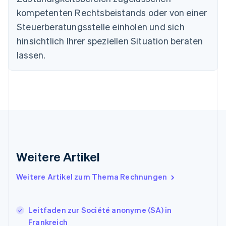
English
kompetenten Rechtsbeistands oder von einer
Dänemark
Steuerberatungsstelle einholen und sich
English
Deutschland
hinsichtlich Ihrer speziellen Situation beraten
Deutsch
English
lassen.
Estland
English
Festlandchina
简体中文
English
Finnland
English
Svenska
Frankreich
Français
English
Gibraltar
English
Weitere Artikel
Griechenland
English
Weitere Artikel zum Thema Rechnungen
Indien
English
Irland
Leitfaden zur Société anonyme (SA) in
English
Frankreich
Italien