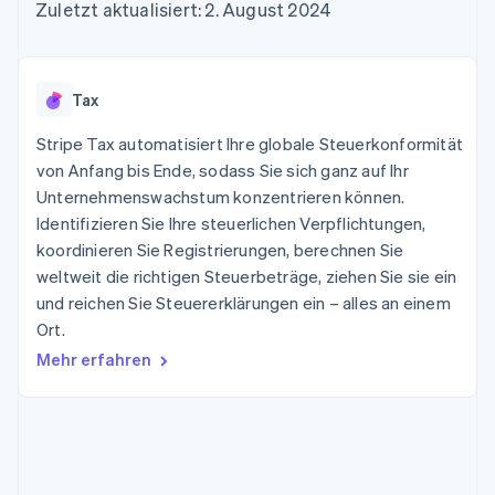
Data Pipeline
Zuletzt aktualisiert: 2. August 2024
Geldmanagement
Marktplatz auf
Zugriff auf mehr als
Datensynchronisierung
Produkt-Roadmap
Plattformen
Grundlagen der
125
Stripe Sessions
SaaS
Abonnementverwaltung
Terminal
Karriere
Zahlungen vor Ort
Newsroom
So setzen Sie
Tax
Authorization
Stripe Press
nutzungsbasierte
Boost
Abrechnung um
Stripe Tax automatisiert Ihre globale Steuerkonformität
Nach Branche
Optimierung der
Stablecoin-gestützte
Autorisierungsraten
von Anfang bis Ende, sodass Sie sich ganz auf Ihr
Karten ausgeben: So
Link
KI-Unternehmen
Kontakt
geht´s
Unternehmenswachstum konzentrieren können.
Beschleunigter
Creator Economy
Bereitstellung und
Identifizieren Sie Ihre steuerlichen Verpflichtungen,
Bezahlvorgang
Gaming
Verwaltung von
Sales-Team
koordinieren Sie Registrierungen, berechnen Sie
Financial
Bewirtung, Reisen und
Diensten mit Agenten
kontaktieren
Connections
Freizeit
weltweit die richtigen Steuerbeträge, ziehen Sie sie ein
Partner werden
Verbundene
Versicherungen
und reichen Sie Steuererklärungen ein – alles an einem
Medien und
Finanzdaten
Ort.
Unterhaltung
Ressourcen
Gemeinnützige
Mehr erfahren
Organisationen
Fachdienstleistungen
App-Integrationen
Mehr
Öffentlicher Sektor
Code-Beispiele
Product roadmap
Einzelhandel
Entwickler-Blog
Ausblick
API-Status
Radar