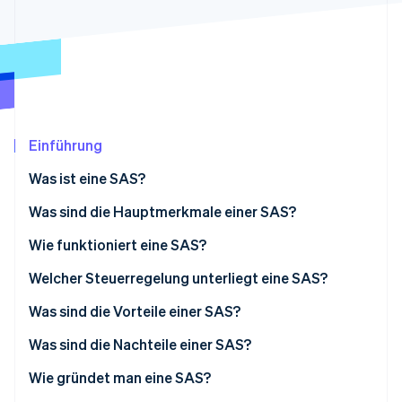
Betrugsprävention
Ecosystem
Atlas
Start-up-Gründung
Partner
Stripe App-Marktplatz
Climate
CO₂-Entnahme
Identity
Online-Identitätsprüfung
Einführung
Was ist eine SAS?
Was sind die Hauptmerkmale einer SAS?
Stripe-Sessions 2026
Aktienkapital
Wie funktioniert eine SAS?
Erfahren Sie, wie Stripe Lösungen für die Wirts
Jetzt ansehen
Welcher Steuerregelung unterliegt eine SAS?
Besteuerung des oder der Präsident/in
Was sind die Vorteile einer SAS?
Besteuerung der Gesellschafter/innen
Was sind die Nachteile einer SAS?
Wie gründet man eine SAS?