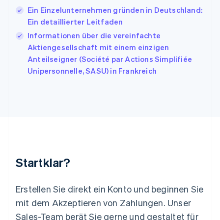
Italiano
English
Ein Einzelunternehmen gründen in Deutschland:
Japan
Ein detaillierter Leitfaden
日本語
English
Informationen über die vereinfachte
Kanada
Aktiengesellschaft mit einem einzigen
English
Français
Kroatien
Anteilseigner (Société par Actions Simplifiée
English
Italiano
Unipersonnelle, SASU) in Frankreich
Lettland
English
Liechtenstein
Deutsch
English
Litauen
English
Luxemburg
Français
Deutsch
English
Malaysia
Startklar?
English
简体中文
Malta
English
Erstellen Sie direkt ein Konto und beginnen Sie
Mexiko
mit dem Akzeptieren von Zahlungen. Unser
Español
English
Sales-Team berät Sie gerne und gestaltet für
Neuseeland