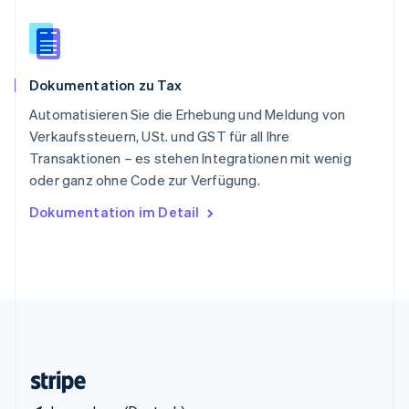
English
Italiano
Sonderverwaltungsregion Hongkong,
China
English
简体中文
Dokumentation zu Tax
Spanien
Español
English
Automatisieren Sie die Erhebung und Meldung von
Thailand
Verkaufssteuern, USt. und GST für all Ihre
ไทย
English
Transaktionen – es stehen Integrationen mit wenig
Tschechische Republik
oder ganz ohne Code zur Verfügung.
English
Ungarn
Dokumentation im Detail
English
Vereinigte Arabische Emirate
English
Vereinigte Staaten
English
Español
简体中文
Vereinigtes Königreich
English
Zypern
English