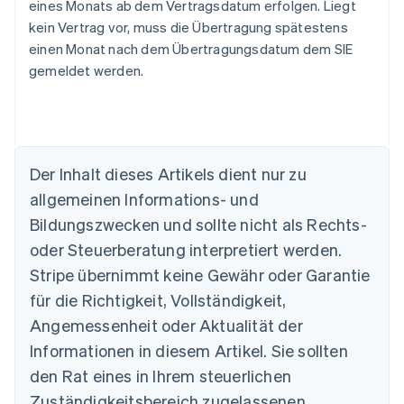
eines Monats ab dem Vertragsdatum erfolgen. Liegt
kein Vertrag vor, muss die Übertragung spätestens
einen Monat nach dem Übertragungsdatum dem SIE
gemeldet werden.
Der Inhalt dieses Artikels dient nur zu
allgemeinen Informations- und
Bildungszwecken und sollte nicht als Rechts-
oder Steuerberatung interpretiert werden.
Stripe übernimmt keine Gewähr oder Garantie
Australien
für die Richtigkeit, Vollständigkeit,
English
Angemessenheit oder Aktualität der
Belgien
Informationen in diesem Artikel. Sie sollten
Nederlands
Français
Deutsch
English
Brasilien
den Rat eines in Ihrem steuerlichen
Português
English
Zuständigkeitsbereich zugelassenen
Bulgarien