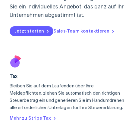
Sie ein individuelles Angebot, das ganz auf Ihr
English
Niederlande
Unternehmen abgestimmt ist.
Nederlands
English
Norwegen
English
Jetzt starten
Sales-Team kontaktieren
Österreich
Deutsch
English
Polen
English
Portugal
Português
English
Rumänien
Tax
English
Schweden
Bleiben Sie auf dem Laufenden über Ihre
Svenska
English
Meldepflichten, ziehen Sie automatisch den richtigen
Schweiz
Steuerbetrag ein und generieren Sie im Handumdrehen
Deutsch
Français
Italiano
English
alle erforderlichen Unterlagen für Ihre Steuererklärung.
Singapur
English
简体中文
Mehr zu Stripe Tax
Slowakei
English
Slowenien