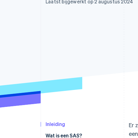
Laatst bijgewerkt op 2 augustus 2024
Link
Versneld afrekenen
Financial Connections
Data gekoppelde rekeningen
Inleiding
Er 
een
Wat is een SAS?