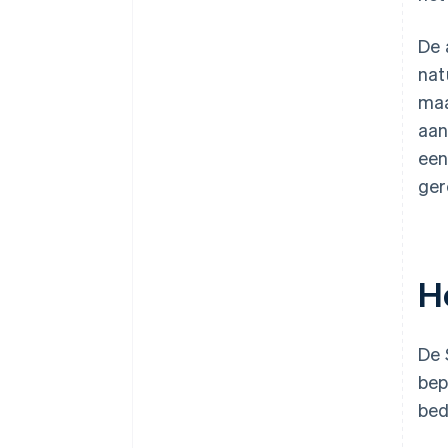
De 
nat
maa
aan
een
ger
H
De 
bep
bed