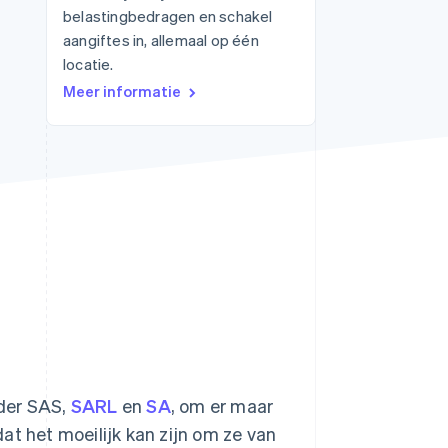
belastingbedragen en schakel
aangiftes in, allemaal op één
locatie.
Stripe Sessions 2026
Meer informatie
Ontdek hoe Stripe de
economische
infrastructuur voor AI
bouwt.
Nu bekijken
nder SAS,
SARL
en
SA
, om er maar
at het moeilijk kan zijn om ze van