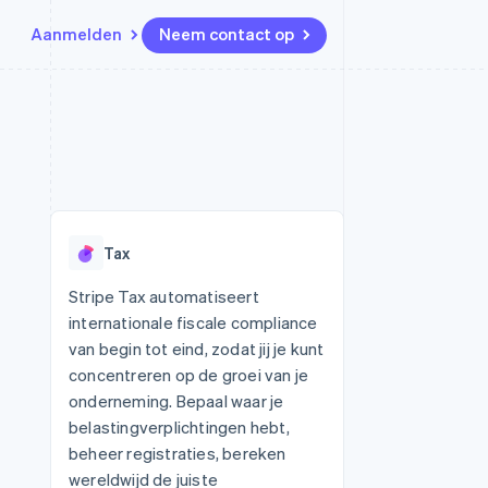
Aanmelden
Neem contact op
Bronnen
Ecosysteem
Contact
marktplaatsen
Meer
App-integraties
Partners
Neem contact op
Product roadmap
Voorbeelden van code
Stripe App Marketplace
Partner worden
Ontdek wat er in het verschiet
or platforms
Developerblog
ligt
r platforms
API-status
financiële
Radar
Tax
Fraudepreventie
tuele kaarten
Atlas
ing
Stripe Tax automatiseert
Oprichting van een start-up
internationale fiscale compliance
Climate
van begin tot eind, zodat jij je kunt
CO₂-verwijdering
concentreren op de groei van je
Identity
onderneming. Bepaal waar je
Online identiteitsverificatie
belastingverplichtingen hebt,
beheer registraties, bereken
wereldwijd de juiste