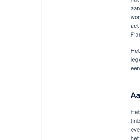
aan
wor
act
Fran
Het
leg
een
Aa
Het
(in
eve
het