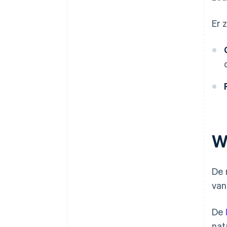
Er 
W
De 
van
De
nat