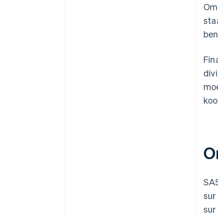
Om 
sta
ben
Fin
div
moe
koo
O
SAS
sur
sur