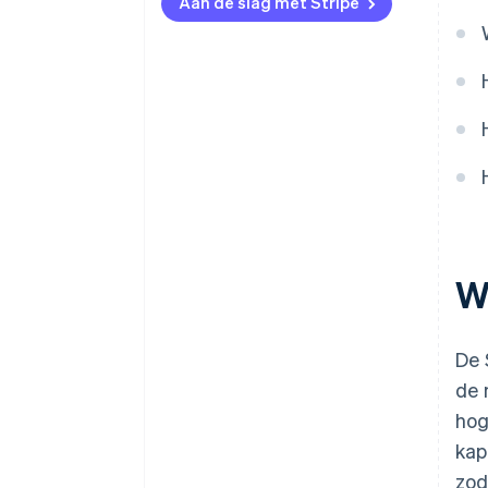
Aan de slag met Stripe
W
De 
de 
hog
kap
zod