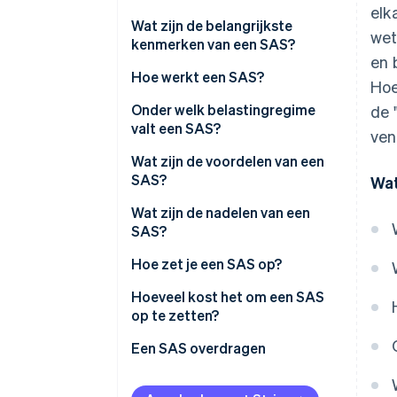
elk
Wat zijn de belangrijkste
wet
kenmerken van een SAS?
en 
Aandelenkapitaal
Hoe werkt een SAS?
Hoe
Onder welk belastingregime
de 
valt een SAS?
ven
Belastingregime van de
Wat zijn de voordelen van een
president
SAS?
Wat
Belasting van partners
Wat zijn de nadelen van een
SAS?
Hoe zet je een SAS op?
Hoeveel kost het om een SAS
op te zetten?
Een SAS overdragen