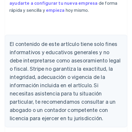
ayudarte a configurar tu nueva empresa
de forma
rápida y sencilla y
empieza
hoy mismo.
Alemania
Deutsch
English
Australia
El contenido de este artículo tiene solo fines
English
informativos y educativos generales y no
Austria
debe interpretarse como asesoramiento legal
Deutsch
English
Bélgica
o fiscal. Stripe no garantiza la exactitud, la
Nederlands
Français
Deutsch
English
integridad, adecuación o vigencia de la
Brasil
Português
English
información incluida en el artículo. Si
Bulgaria
necesitas asistencia para tu situación
English
Canadá
particular, te recomendamos consultar a un
English
Français
abogado o un contador competente con
China continental
licencia para ejercer en tu jurisdicción.
简体中文
English
Chipre
English