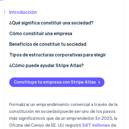
Introducción
Ecosistema
¿Qué significa constituir una sociedad?
Sesiones de Stripe 2026
Socios
Descubre cómo Stripe construye la infraestructura económi
Cómo constituir una empresa
Stripe App Marketplace
Mirar ahora
Beneficios de constituir tu sociedad
Tipos de estructuras corporativas para elegir
¿Cómo puede ayudar Stripe Atlas?
Solicitud de ingreso a Atlas
Constituye tu empresa con Stripe Atlas
Acepta pagos y operaciones bancarias antes de que
llegue tu EIN
Compra de acciones del fundador sin efectivo
Formalizar un emprendimiento comercial a través de la
constitución en sociedad puede ser uno de los pasos
Declaración automática de la elección de
más significativos que da un emprendedor. En 2025, la
impuestos 83(b)
Oficina del Censo de EE. UU. registró
5.67 millones
de