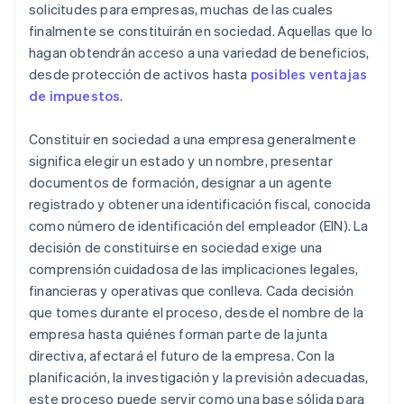
Documentos legales de empresas de primer nivel
solicitudes para empresas, muchas de las cuales
finalmente se constituirán en sociedad. Aquellas que lo
Un año gratis de Stripe Payments, más $50,000 en
hagan obtendrán acceso a una variedad de beneficios,
créditos y descuentos para socios
desde protección de activos hasta
posibles ventajas
de impuestos
.
Constituir en sociedad a una empresa generalmente
significa elegir un estado y un nombre, presentar
documentos de formación, designar a un agente
registrado y obtener una identificación fiscal, conocida
como número de identificación del empleador (EIN). La
decisión de constituirse en sociedad exige una
comprensión cuidadosa de las implicaciones legales,
financieras y operativas que conlleva. Cada decisión
que tomes durante el proceso, desde el nombre de la
empresa hasta quiénes forman parte de la junta
directiva, afectará el futuro de la empresa. Con la
planificación, la investigación y la previsión adecuadas,
este proceso puede servir como una base sólida para