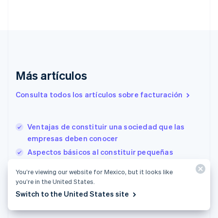
Croacia
English
Italiano
Dinamarca
English
Emiratos Árabes Unidos
English
Eslovaquia
Más artículos
English
Eslovenia
Consulta todos los artículos sobre facturación
English
Italiano
España
Español
English
Ventajas de constituir una sociedad que las
Estados Unidos
English
Español
简体中文
empresas deben conocer
Estonia
Aspectos básicos al constituir pequeñas
English
empresas: Lo que debes saber
Finlandia
You’re viewing our website for Mexico, but it looks like
English
Svenska
Lo que necesitas saber sobre las gUG
you’re in the United States.
Francia
(responsabilidad limitada) en Alemania
Switch to the United States site
Français
English
Gibraltar
English