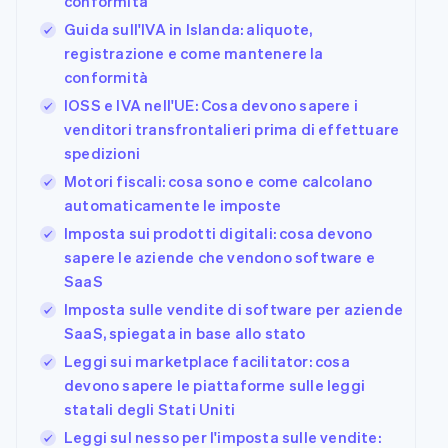
conformità
Scopri cosa ti aspetta
Guida sull'IVA in Islanda: aliquote,
Radar
Ecosistema
registrazione e come mantenere la
Prevenzione delle frodi
conformità
Partner
Atlas
IOSS e IVA nell'UE: Cosa devono sapere i
Stripe App
Costituzione di start-up
Marketplace
venditori transfrontalieri prima di effettuare
Climate
spedizioni
Rimozione del carbonio
Motori fiscali: cosa sono e come calcolano
Identity
automaticamente le imposte
Verifica online dell'identità
Imposta sui prodotti digitali: cosa devono
sapere le aziende che vendono software e
SaaS
Imposta sulle vendite di software per aziende
Stripe Sessions 2026
SaaS, spiegata in base allo stato
Scopri come Stripe sta costruendo l'infrastruttura econom
Leggi sui marketplace facilitator: cosa
Guarda ora
devono sapere le piattaforme sulle leggi
statali degli Stati Uniti
Leggi sul nesso per l'imposta sulle vendite: