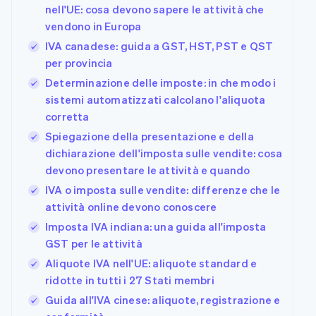
utente
Automazione
nell'UE: cosa devono sapere le attività che
Gestione del denaro
marketplace
flessibile
Metodi di
della contabilità
Roadmap del
Piattaforme
Gestire gli
vendono in Europa
pagamento
Stripe Sigma
prodotto
SaaS
abbonamenti
Accesso a
Report
IVA canadese: guida a GST, HST, PST e QST
Conferenza annuale
Offrire addebiti in
oltre 125
personalizzati
Sessions
base all'utilizzo
per provincia
Terminal
Data Pipeline
Lavora con noi
Emettere carte
Pagamenti di
Determinazione delle imposte: in che modo i
Sincronizzazione
Sala stampa
garantite da
Per settore
persona
dei dati
Stripe Press
sistemi automatizzati calcolano l'aliquota
stablecoin
Authorization
Esegui il provisioning
corretta
Boost
Aziende di IA
e gestisci i servizi con
Accettazione
Creator economy
Spiegazione della presentazione e della
gli agenti
ottimizzata
Gaming
Recapiti
dichiarazione dell'imposta sulle vendite: cosa
Link
Ospitalità, viaggi e
devono presentare le attività e quando
Pagamento
tempo libero
Contattaci
Assicurazione
accelerato
IVA o imposta sulle vendite: differenze che le
Diventa nostro
Risorse
Media e
Financial
partner
attività online devono conoscere
intrattenimento
Connections
Organizzazioni non
Integrazioni app
Conti finanziari
Imposta IVA indiana: una guida all'imposta
profit
Esempi di codice
collegati
GST per le attività
Servizi professionali
Blog per sviluppatori
Pubblica
Stato dell'API
Aliquote IVA nell'UE: aliquote standard e
amministrazione
ridotte in tutti i 27 Stati membri
Commercio al
Altro
Guida all'IVA cinese: aliquote, registrazione e
dettaglio
Product roadmap