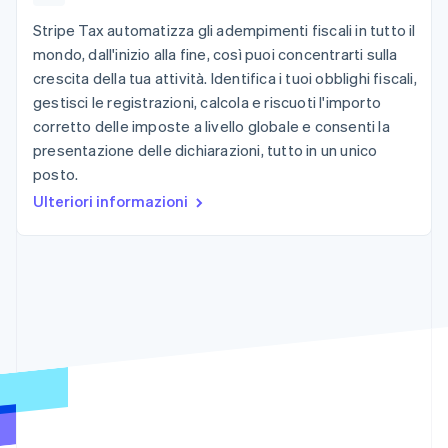
utente
Automazione
Gestione del denaro
Gestire gli
flessibile
Metodi di
della contabilità
Stripe Tax automatizza gli adempimenti fiscali in tutto il
Roadmap del prodotto
Piattaforme
abbonamenti
pagamento
Stripe Sigma
Conferenza annuale
SaaS
Offrire addebiti in base
mondo, dall'inizio alla fine, così puoi concentrarti sulla
Accesso a
Report
Sessions
all'utilizzo
crescita della tua attività. Identifica i tuoi obblighi fiscali,
oltre 125
personalizzati
Lavora con noi
Emettere carte
Terminal
Data Pipeline
gestisci le registrazioni, calcola e riscuoti l'importo
Sala stampa
garantite da stablecoin
Pagamenti di
Sincronizzazione
Stripe Press
corretto delle imposte a livello globale e consenti la
Per settore
persona
dei dati
Esegui il provisioning e
presentazione delle dichiarazioni, tutto in un unico
Authorization
gestisci i servizi con gli
Boost
posto.
Aziende di IA
agenti
Accettazione
Creator economy
Recapiti
Ulteriori informazioni
ottimizzata
Gaming
Link
Ospitalità, viaggi e
Contattaci
Pagamento
tempo libero
Diventa nostro partner
Risorse
Assicurazione
accelerato
Media e
Financial
intrattenimento
Integrazioni app
Connections
Organizzazioni non
Esempi di codice
Conti finanziari
profit
Blog per sviluppatori
collegati
Servizi professionali
Stato dell'API
Pubblica
amministrazione
Commercio al dettaglio
Altro
Product roadmap