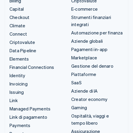
Billing
Criptovalute
Capital
E-commerce
Checkout
Strumenti finanziari
integrati
Climate
Automazione per finanza
Connect
Aziende globali
Criptovalute
Pagamenti in-app
Data Pipeline
Marketplace
Elements
Gestione del denaro
Financial Connections
Piattaforme
Identity
SaaS
Invoicing
Aziende di IA
Issuing
Creator economy
Link
Gaming
Managed Payments
Ospitalità, viaggi e
Link di pagamento
tempo libero
Payments
Assicurazione