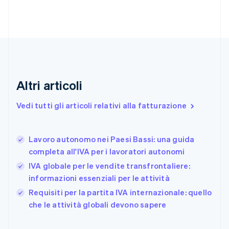
Cipro
English
Croazia
English
Italiano
Danimarca
English
Emirati Arabi Uniti
English
Altri articoli
Estonia
English
Vedi tutti gli articoli relativi alla fatturazione
Finlandia
English
Svenska
Francia
Lavoro autonomo nei Paesi Bassi: una guida
Français
English
completa all'IVA per i lavoratori autonomi
Germania
IVA globale per le vendite transfrontaliere:
Deutsch
English
Giappone
informazioni essenziali per le attività
日本語
English
Requisiti per la partita IVA internazionale: quello
Gibilterra
che le attività globali devono sapere
English
Grecia
English