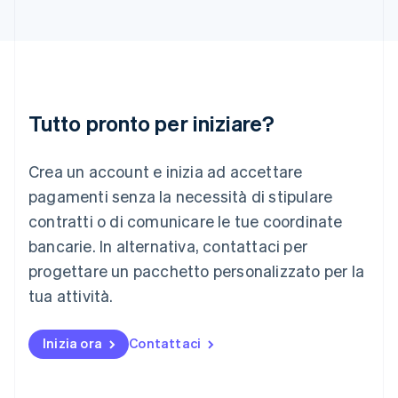
India
English
Irlanda
English
Italia
Italiano
English
Tutto pronto per iniziare?
Lettonia
English
Liechtenstein
Crea un account e inizia ad accettare
Deutsch
English
Lituania
pagamenti senza la necessità di stipulare
English
contratti o di comunicare le tue coordinate
Lussemburgo
bancarie. In alternativa, contattaci per
Français
Deutsch
English
progettare un pacchetto personalizzato per la
Malaysia
English
简体中文
tua attività.
Malta
English
Messico
Inizia ora
Contattaci
Español
English
Norvegia
English