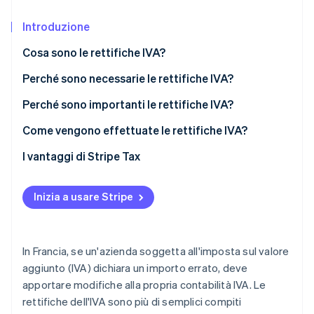
Scopri cosa ti aspetta
Introduzione
Radar
Ecosistema
Prevenzione delle frodi
Cosa sono le rettifiche IVA?
Partner
Atlas
Stripe App Marketplace
Costituzione di start-up
Perché sono necessarie le rettifiche IVA?
Climate
Perché sono importanti le rettifiche IVA?
Rimozione del carbonio
Come vengono effettuate le rettifiche IVA?
Identity
Verifica online dell'identità
Conseguenze della mancata rettifica dell’IVA
I vantaggi di Stripe Tax
Inizia a usare Stripe
Stripe Sessions 2026
Scopri come Stripe sta costruendo l'infrastruttura economi
In Francia, se un'azienda soggetta all'imposta sul valore
Guarda ora
aggiunto (IVA) dichiara un importo errato, deve
apportare modifiche alla propria contabilità IVA. Le
rettifiche dell'IVA sono più di semplici compiti