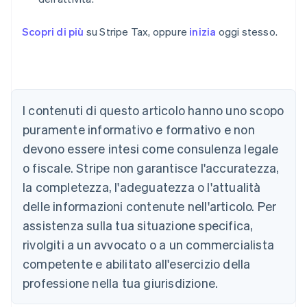
Scopri di più
su Stripe Tax, oppure
inizia
oggi stesso.
I contenuti di questo articolo hanno uno scopo
Australia
puramente informativo e formativo e non
English
devono essere intesi come consulenza legale
Austria
o fiscale. Stripe non garantisce l'accuratezza,
Deutsch
English
Belgio
la completezza, l'adeguatezza o l'attualità
Nederlands
Français
Deutsch
English
delle informazioni contenute nell'articolo. Per
Brasile
assistenza sulla tua situazione specifica,
Português
English
Bulgaria
rivolgiti a un avvocato o a un commercialista
English
competente e abilitato all'esercizio della
Canada
English
Français
professione nella tua giurisdizione.
Cina continentale
简体中文
English