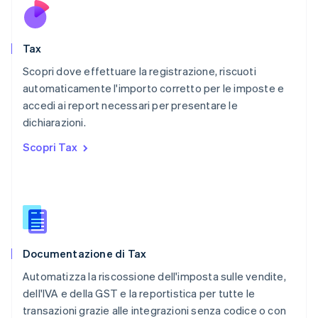
English
Paesi Bassi
Nederlands
English
Tax
Polonia
English
Scopri dove effettuare la registrazione, riscuoti
Portogallo
automaticamente l'importo corretto per le imposte e
Português
English
accedi ai report necessari per presentare le
RAS di Hong Kong, Cina
dichiarazioni.
English
简体中文
Regno Unito
Scopri Tax
English
Repubblica Ceca
English
Romania
English
Singapore
English
简体中文
Documentazione di Tax
Slovacchia
English
Automatizza la riscossione dell'imposta sulle vendite,
Slovenia
dell'IVA e della GST e la reportistica per tutte le
English
Italiano
transazioni grazie alle integrazioni senza codice o con
Spagna