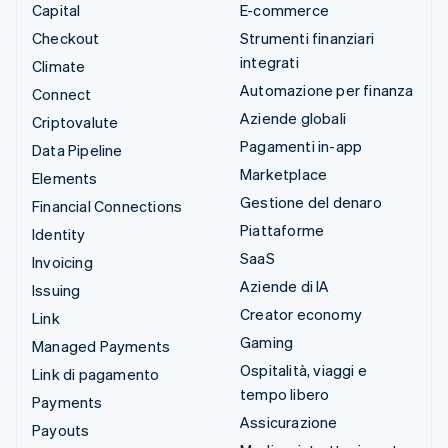
Capital
E-commerce
Checkout
Strumenti finanziari
integrati
Climate
Automazione per finanza
Connect
Aziende globali
Criptovalute
Pagamenti in-app
Data Pipeline
Marketplace
Elements
Gestione del denaro
Financial Connections
Piattaforme
Identity
SaaS
Invoicing
Aziende di IA
Issuing
Creator economy
Link
Gaming
Managed Payments
Ospitalità, viaggi e
Link di pagamento
tempo libero
Payments
Assicurazione
Payouts