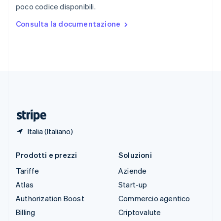
poco codice disponibili.
Español
English
Stati Uniti
Consulta la documentazione
English
Español
简体中文
Svezia
Svenska
English
Svizzera
Deutsch
Français
Italiano
English
Thailandia
ไทย
English
Ungheria
English
Italia (Italiano)
Prodotti e prezzi
Soluzioni
Tariffe
Aziende
Atlas
Start-up
Authorization Boost
Commercio agentico
Billing
Criptovalute