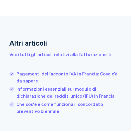
English
Croazia
English
Italiano
Danimarca
English
Emirati Arabi Uniti
English
Altri articoli
Estonia
English
Vedi tutti gli articoli relativi alla fatturazione
Finlandia
English
Svenska
Francia
Pagamenti dell'acconto IVA in Francia: Cosa c'è
Français
English
da sapere
Germania
Informazioni essenziali sul modulo di
Deutsch
English
Giappone
dichiarazione dei redditi unico (IFU) in Francia
日本語
English
Che cos'è e come funziona il concordato
Gibilterra
preventivo biennale
English
Grecia
English
India