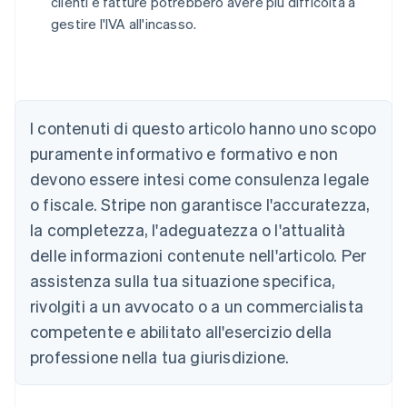
clienti e fatture potrebbero avere più difficoltà a
gestire l'IVA all'incasso.
I contenuti di questo articolo hanno uno scopo
Australia
puramente informativo e formativo e non
English
devono essere intesi come consulenza legale
Austria
o fiscale. Stripe non garantisce l'accuratezza,
Deutsch
English
Belgio
la completezza, l'adeguatezza o l'attualità
Nederlands
Français
Deutsch
English
delle informazioni contenute nell'articolo. Per
Brasile
assistenza sulla tua situazione specifica,
Português
English
Bulgaria
rivolgiti a un avvocato o a un commercialista
English
competente e abilitato all'esercizio della
Canada
English
Français
professione nella tua giurisdizione.
Cina continentale
简体中文
English
Cipro