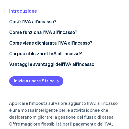
Scopri cosa ti aspetta
Introduzione
Radar
Ecosistema
Prevenzione delle frodi
Cos’è l’IVA all’incasso?
Partner
Atlas
Stripe App Marketplace
Costituzione di start-up
Come funziona l’IVA all’incasso?
Climate
Fatturazione
Come viene dichiarata l’IVA all’incasso?
Rimozione del carbonio
Incasso
Chi può utilizzare l’IVA all’incasso?
Identity
Verifica online dell'identità
Vantaggi e svantaggi dell’IVA all’incasso
Vantaggi
Inizia a usare Stripe
Svantaggi
Stripe Sessions 2026
Scopri come Stripe sta costruendo l'infrastruttura economi
Applicare l'imposta sul valore aggiunto (IVA) all'incasso
Guarda ora
è una mossa intelligente per le attività idonee che
desiderano migliorare la gestione del flusso di cassa.
Offre maggiore flessibilità per il pagamento dell'IVA,