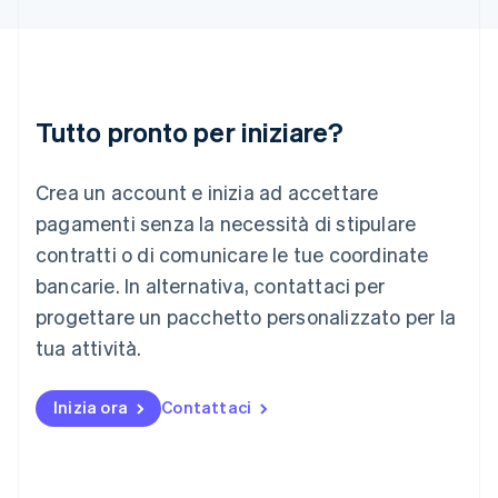
English
Irlanda
English
Italia
Italiano
English
Tutto pronto per iniziare?
Lettonia
English
Liechtenstein
Crea un account e inizia ad accettare
Deutsch
English
Lituania
pagamenti senza la necessità di stipulare
English
contratti o di comunicare le tue coordinate
Lussemburgo
bancarie. In alternativa, contattaci per
Français
Deutsch
English
progettare un pacchetto personalizzato per la
Malaysia
English
简体中文
tua attività.
Malta
English
Messico
Inizia ora
Contattaci
Español
English
Norvegia
English
Nuova Zelanda