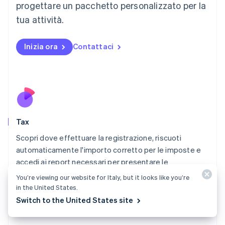
progettare un pacchetto personalizzato per la
Malaysia
English
简体中文
tua attività.
Malta
English
Messico
Inizia ora
Contattaci
Español
English
Norvegia
English
Nuova Zelanda
English
Paesi Bassi
Nederlands
English
Tax
Polonia
English
Scopri dove effettuare la registrazione, riscuoti
Portogallo
automaticamente l'importo corretto per le imposte e
Português
English
accedi ai report necessari per presentare le
RAS di Hong Kong, Cina
dichiarazioni.
English
简体中文
You’re viewing our website for Italy, but it looks like you’re
Regno Unito
in the United States.
Scopri Tax
English
Switch to the United States site
Repubblica Ceca
English