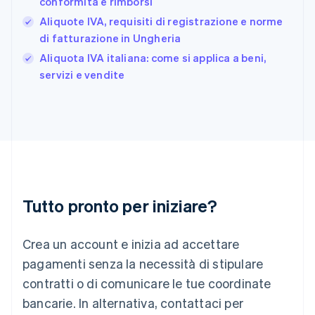
conformità e rimborsi
Germania
Aliquote IVA, requisiti di registrazione e norme
Deutsch
English
Giappone
di fatturazione in Ungheria
日本語
English
Aliquota IVA italiana: come si applica a beni,
Gibilterra
servizi e vendite
English
Grecia
English
India
English
Irlanda
English
Italia
Italiano
English
Tutto pronto per iniziare?
Lettonia
English
Liechtenstein
Crea un account e inizia ad accettare
Deutsch
English
Lituania
pagamenti senza la necessità di stipulare
English
contratti o di comunicare le tue coordinate
Lussemburgo
bancarie. In alternativa, contattaci per
Français
Deutsch
English