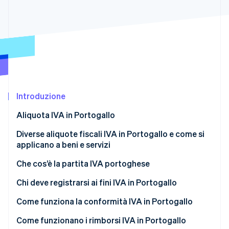
Scopri cosa ti aspetta
Radar
Ecosistema
Prevenzione delle frodi
Partner
Atlas
Stripe App Marketplace
Costituzione di start-up
Climate
Rimozione del carbonio
Introduzione
Identity
Verifica online dell'identità
Aliquota IVA in Portogallo
Diverse aliquote fiscali IVA in Portogallo e come si
applicano a beni e servizi
Aliquota standard (23%)
Che cos’è la partita IVA portoghese
Stripe Sessions 2026
Scopri come Stripe sta costruendo l'infrastruttura economi
Aliquota intermedia: 13%
Chi deve registrarsi ai fini IVA in Portogallo
Guarda ora
Aliquota ridotta (6%)
Come funziona la conformità IVA in Portogallo
Cessioni ad aliquota zero (0%)
Come funzionano i rimborsi IVA in Portogallo