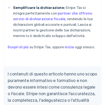
Semplificare la dichiarazione:
Stripe Tax si
integra perfettamente con
partner che offrono
servizi di dichiarazione fiscale
, rendendo le tue
dichiarazioni globali accurate e puntuali. Lascia ai
nostri partner la gestione delle tue dichiarazioni,
mentre tu ti dedichi allo sviluppo dell'attività.
Scopri di più
su Stripe Tax, oppure
inizia
oggi stesso.
I contenuti di questo articolo hanno uno scopo
Australia
puramente informativo e formativo e non
English
devono essere intesi come consulenza legale
Austria
o fiscale. Stripe non garantisce l'accuratezza,
Deutsch
English
Belgio
la completezza, l'adeguatezza o l'attualità
Nederlands
Français
Deutsch
English