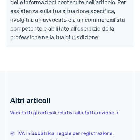
delle informazioni contenute nell'articolo. Per
Brasile
assistenza sulla tua situazione specifica,
Português
English
Bulgaria
rivolgiti a un avvocato o a un commercialista
English
competente e abilitato all'esercizio della
Canada
English
Français
professione nella tua giurisdizione.
Cina continentale
简体中文
English
Cipro
English
Croazia
English
Italiano
Danimarca
English
Emirati Arabi Uniti
English
Altri articoli
Estonia
English
Vedi tutti gli articoli relativi alla fatturazione
Finlandia
English
Svenska
Francia
IVA in Sudafrica: regole per registrazione,
Français
English