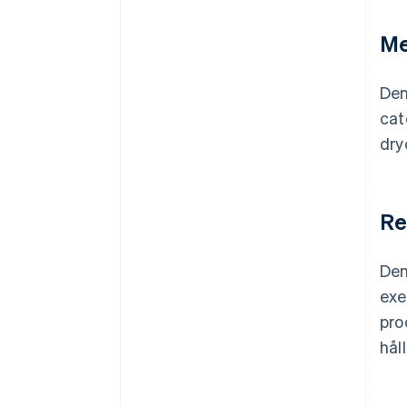
Me
Den
cat
dry
Re
Den
exe
pro
hål