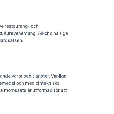
ive restaurang- och
ka kulturevenemang. Alkoholhaltiga
dardsatsen.
nde varor och tjänster. Vanliga
kemedel och medicintekniska
na momssats är utformad för att