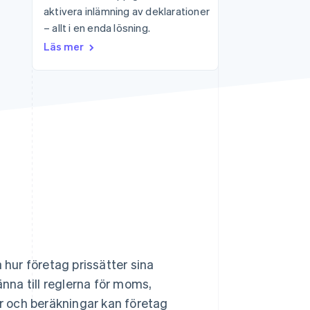
aktivera inlämning av deklarationer
– allt i en enda lösning.
Stripe Sessions 2026
Läs mer
Se hur Stripe bygger den
ekonomiska
infrastrukturen för AI.
Titta nu
hur företag prissätter sina
na till reglerna för moms,
ar och beräkningar kan företag