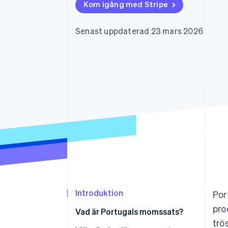
Kom igång med Stripe
Accelererad kassaprocess
Financial Connections
Länkade finanskontodata
Senast uppdaterad 23 mars 2026
Introduktion
Por
pro
Vad är Portugals momssats?
trö