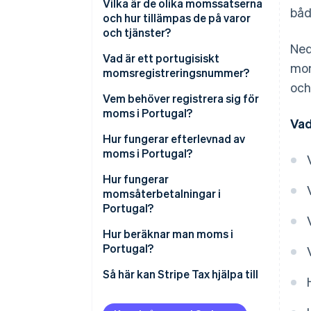
Vilka är de olika momssatserna
båd
och hur tillämpas de på varor
och tjänster?
Ned
Standardsats (23 %)
Vad är ett portugisiskt
mom
momsregistreringsnummer?
Mellanmomssats (13 %)
och
Vem behöver registrera sig för
Reducerad momssats (6 %)
moms i Portugal?
Vad
Leveranser med nollskattesats
Hur fungerar efterlevnad av
(0 %)
moms i Portugal?
Momsbefriade aktiviteter
Hur fungerar
momsåterbetalningar i
Regionala momssatser
Portugal?
Hur beräknar man moms i
Portugal?
Så här kan Stripe Tax hjälpa till