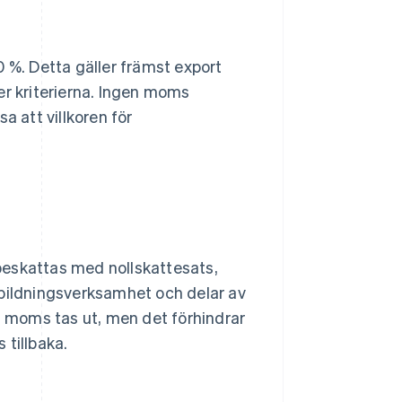
0 %. Detta gäller främst export
er kriterierna. Ingen moms
a att villkoren för
t beskattas med nollskattesats,
utbildningsverksamhet och delar av
en moms tas ut, men det förhindrar
 tillbaka.