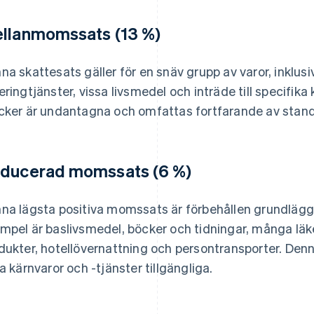
llanmomssats (13 %)
na skattesats gäller för en snäv grupp av varor, inklus
eringtjänster, vissa livsmedel och inträde till specifi
cker är undantagna och omfattas fortfarande av stan
ducerad momssats (6 %)
na lägsta positiva momssats är förbehållen grundlägga
mpel är baslivsmedel, böcker och tidningar, många lä
dukter, hotellövernattning och persontransporter. Den
la kärnvaror och -tjänster tillgängliga.