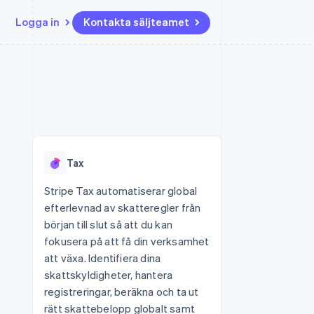
Logga in
Kontakta säljteamet
Resurser
Ecosystem
Kontakt
ch
Mer
er
Appintegrationer
Partner
Kontakta säljteamet
Product roadmap
Kodexempel
Stripe App Marketplace
Bli partner
Se vad som kommer härnäst
Utvecklarblogg
r plattformar
tid
API-status
Radar
Bedrägeribekämpning
Tax
Atlas
Bolagsbildning för startups
Stripe Tax automatiserar global
efterlevnad av skatteregler från
Climate
Koldioxidinfångning
början till slut så att du kan
fokusera på att få din verksamhet
Identity
Identitetsverifiering online
att växa. Identifiera dina
skattskyldigheter, hantera
registreringar, beräkna och ta ut
rätt skattebelopp globalt samt