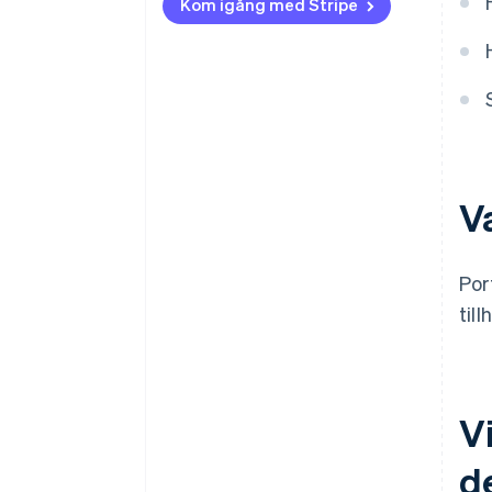
Kom igång med Stripe
V
Por
til
V
d