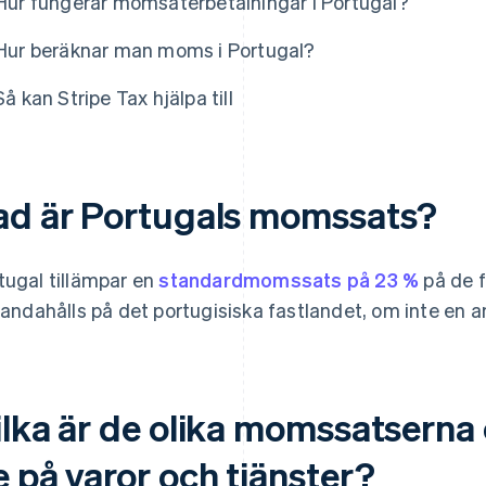
Hur fungerar momsåterbetalningar i Portugal?
Hur beräknar man moms i Portugal?
Så kan Stripe Tax hjälpa till
ad är Portugals momssats?
tugal tillämpar en
standardmomssats på 23 %
på de f
lhandahålls på det portugisiska fastlandet, om inte en a
ilka är de olika momssatserna 
e på varor och tjänster?