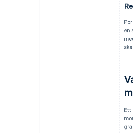
Re
Por
en 
med
ska
Va
m
Ett
mom
grä