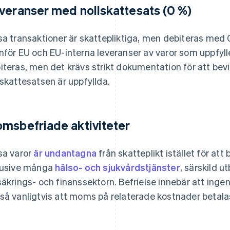
veranser med nollskattesats (0 %)
sa transaktioner är skattepliktiga, men debiteras med 
nför EU och EU-interna leveranser av varor som uppfyll
iteras, men det krävs strikt dokumentation för att bevis
lskattesatsen är uppfyllda.
msbefriade aktiviteter
sa varor
är undantagna
från skatteplikt istället för at
lusive många
hälso- och sjukvårdstjänster
, särskild 
säkrings- och finanssektorn. Befrielse innebär att ing
så vanligtvis att moms på relaterade kostnader betalas