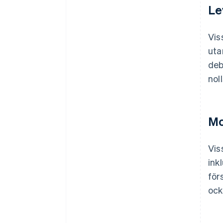
Le
Vis
uta
deb
nol
Mo
Vis
ink
för
ock