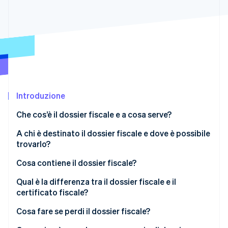
Scopri cosa ti aspetta
Radar
Ecosistema
Prevenzione delle frodi
Partner
Atlas
Stripe App Marketplace
Costituzione di start-up
Climate
Rimozione del carbonio
Introduzione
Identity
Verifica online dell'identità
Che cos’è il dossier fiscale e a cosa serve?
A chi è destinato il dossier fiscale e dove è possibile
trovarlo?
Cosa contiene il dossier fiscale?
Stripe Sessions 2026
Scopri come Stripe sta costruendo l'infrastruttura economi
Qual è la differenza tra il dossier fiscale e il
Guarda ora
certificato fiscale?
Cosa fare se perdi il dossier fiscale?