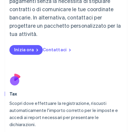
pagamenti senza la necessità di stipulare
English
contratti o di comunicare le tue coordinate
Lussemburgo
bancarie. In alternativa, contattaci per
Français
Deutsch
English
progettare un pacchetto personalizzato per la
Malaysia
English
简体中文
tua attività.
Malta
English
Messico
Inizia ora
Contattaci
Español
English
Norvegia
English
Nuova Zelanda
English
Paesi Bassi
Nederlands
English
Tax
Polonia
English
Scopri dove effettuare la registrazione, riscuoti
Portogallo
automaticamente l'importo corretto per le imposte e
Português
English
accedi ai report necessari per presentare le
RAS di Hong Kong, Cina
dichiarazioni.
English
简体中文
Regno Unito