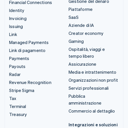
Gestione del denaro
Financial Connections
Piattaforme
Identity
SaaS
Invoicing
Aziende di IA
Issuing
Creator economy
Link
Gaming
Managed Payments
Ospitalità, viaggi e
Link di pagamento
tempo libero
Payments
Assicurazione
Payouts
Media e intrattenimento
Radar
Organizzazioni non profit
Revenue Recognition
Servizi professionali
Stripe Sigma
Pubblica
Tax
amministrazione
Terminal
Commercio al dettaglio
Treasury
Integrazioni e soluzioni