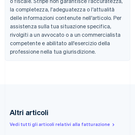
o fiscale. Stripe non garantisce l'accuratezza,
Austria
la completezza, l'adeguatezza o l'attualità
Deutsch
English
Belgio
delle informazioni contenute nell'articolo. Per
Nederlands
Français
Deutsch
English
assistenza sulla tua situazione specifica,
Brasile
Português
English
rivolgiti a un avvocato o a un commercialista
Bulgaria
competente e abilitato all'esercizio della
English
Canada
professione nella tua giurisdizione.
English
Français
Cina continentale
简体中文
English
Cipro
English
Croazia
English
Italiano
Danimarca
English
Altri articoli
Emirati Arabi Uniti
English
Estonia
Vedi tutti gli articoli relativi alla fatturazione
English