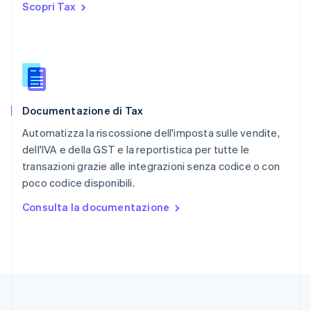
Scopri Tax
English
Repubblica Ceca
English
Romania
English
Singapore
English
简体中文
Documentazione di Tax
Slovacchia
English
Automatizza la riscossione dell'imposta sulle vendite,
Slovenia
dell'IVA e della GST e la reportistica per tutte le
English
Italiano
transazioni grazie alle integrazioni senza codice o con
Spagna
poco codice disponibili.
Español
English
Stati Uniti
Consulta la documentazione
English
Español
简体中文
Svezia
Svenska
English
Svizzera
Deutsch
Français
Italiano
English
Thailandia
ไทย
English
Ungheria