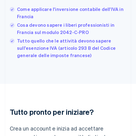
Finlandia
English
Svenska
Come applicare l'inversione contabile dell'IVA in
Francia
Francia
Français
English
Cosa devono sapere i liberi professionisti in
Germania
Francia sul modulo 2042-C-PRO
Deutsch
English
Giappone
Tutto quello che le attività devono sapere
日本語
English
sull'esenzione IVA (articolo 293 B del Codice
Gibilterra
generale delle imposte francese)
English
Grecia
English
India
English
Irlanda
English
Italia
Italiano
English
Tutto pronto per iniziare?
Lettonia
English
Liechtenstein
Crea un account e inizia ad accettare
Deutsch
English
Lituania