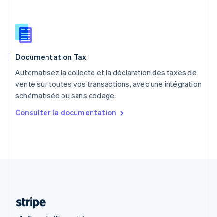
RAS de Hong Kong, Chine
English
简体中文
République tchèque
English
Roumanie
Documentation Tax
English
Royaume-Uni
Automatisez la collecte et la déclaration des taxes de
English
vente sur toutes vos transactions, avec une intégration
Singapour
schématisée ou sans codage.
English
简体中文
Slovaquie
Consulter la documentation
English
Slovénie
English
Italiano
Suède
Svenska
English
Suisse
Deutsch
Français
Italiano
English
Thaïlande
ไทย
English