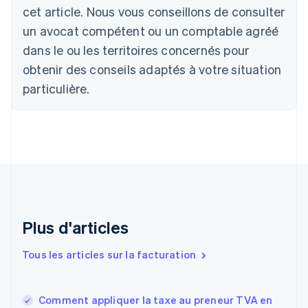
Deutsch
English
cet article. Nous vous conseillons de consulter
Belgique
un avocat compétent ou un comptable agréé
Nederlands
Français
Deutsch
English
Brésil
dans le ou les territoires concernés pour
Português
English
obtenir des conseils adaptés à votre situation
Bulgarie
English
particulière.
Canada
English
Français
Chine continentale
简体中文
English
Chypre
English
Croatie
English
Italiano
Danemark
English
Plus d'articles
Émirats arabes unis
English
Tous les articles sur la facturation
Espagne
Español
English
Estonie
Comment appliquer la taxe au preneur TVA en