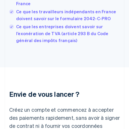
English
France
États-Unis
Ce que les travailleurs indépendants en France
English
Español
简体中文
Finlande
doivent savoir sur le formulaire 2042-C-PRO
English
Svenska
Ce que les entreprises doivent savoir sur
France
l’exonération de TVA (article 293 B du Code
Français
English
général des impôts français)
Gibraltar
English
Grèce
English
Hongrie
English
Inde
English
Irlande
Envie de vous lancer ?
English
Italie
Italiano
English
Créez un compte et commencez à accepter
Japon
日本語
English
des paiements rapidement, sans avoir à signer
Lettonie
de contrat ni à fournir vos coordonnées