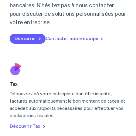
English
bancaires. N'hésitez pas à nous contacter
Liechtenstein
pour discuter de solutions personnalisées pour
Deutsch
English
Lituanie
votre entreprise.
English
Luxembourg
Français
Deutsch
English
Démarrer
Contacter notre équipe
Malaisie
English
简体中文
Malte
English
Mexique
Español
English
Norvège
Tax
English
Nouvelle-Zélande
Découvrez où votre entreprise doit être inscrite,
English
facturez automatiquement le bon montant de taxes et
Pays-Bas
accédez aux rapports nécessaires pour effectuer vos
Nederlands
English
déclarations fiscales.
Pologne
English
Découvrir Tax
Portugal
Português
English