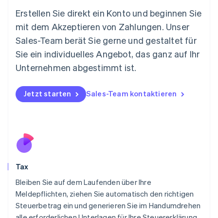
English
Erstellen Sie direkt ein Konto und beginnen Sie
Mexiko
mit dem Akzeptieren von Zahlungen. Unser
Español
English
Sales-Team berät Sie gerne und gestaltet für
Neuseeland
Sie ein individuelles Angebot, das ganz auf Ihr
English
Niederlande
Unternehmen abgestimmt ist.
Nederlands
English
Norwegen
English
Jetzt starten
Sales-Team kontaktieren
Österreich
Deutsch
English
Polen
English
Portugal
Português
English
Rumänien
Tax
English
Schweden
Bleiben Sie auf dem Laufenden über Ihre
Svenska
English
Meldepflichten, ziehen Sie automatisch den richtigen
Schweiz
Steuerbetrag ein und generieren Sie im Handumdrehen
Deutsch
Français
Italiano
English
alle erforderlichen Unterlagen für Ihre Steuererklärung.
Singapur