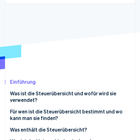
Betrugsprävention
Ecosystem
Atlas
Start-up-Gründung
Partner
Stripe App-Marktplatz
Climate
CO₂-Entnahme
Identity
Online-Identitätsprüfung
Einführung
Stripe-Sessions 2026
Erfahren Sie, wie Stripe Lösungen für die W
Was ist die Steuerübersicht und wofür wird sie
Jetzt ansehen
verwendet?
Für wen ist die Steuerübersicht bestimmt und wo
kann man sie finden?
Was enthält die Steuerübersicht?