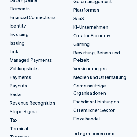
Geldmanagement
Elements
Plattformen
Financial Connections
SaaS
Identity
KI-Unternehmen
Invoicing
Creator Economy
Issuing
Gaming
Link
Bewirtung, Reisen und
Managed Payments
Freizeit
Zahlungslinks
Versicherungen
Payments
Medien und Unterhaltung
Payouts
Gemeinnützige
Organisationen
Radar
Fachdienstleistungen
Revenue Recognition
Öffentlicher Sektor
Stripe Sigma
Einzelhandel
Tax
Terminal
Integrationen und
Treasury