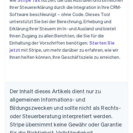
wie
Stripe Tax
nutzen, die das Ausfüllen und Einreichen
Ihrer Steuererklärung durch die Integration in Ihre CRM-
Software beschleunigt – ohne Code. Dieses Tool
unterstützt Sie bei der Berechnung, Erhebung und
Erklärung Ihrer Steuern im In- und Ausland und bietet
Ihnen Zugang zu allen Berichten, die Sie für die
Einhaltung der Vorschriften benötigen.
Starten Sie
jetzt
mit Stripe, um mehr darüber zu erfahren, wie wir
Ihnen helfen können, Ihre Geschäftsziele zu erreichen.
Der Inhalt dieses Artikels dient nur zu
allgemeinen Informations- und
Bildungszwecken und sollte nicht als Rechts-
oder Steuerberatung interpretiert werden.
Australien
Stripe übernimmt keine Gewähr oder Garantie
English
für die Richtigkeit, Vollständigkeit,