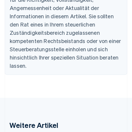
Belgien
Angemessenheit oder Aktualität der
Nederlands
Français
Deutsch
English
Brasilien
Informationen in diesem Artikel. Sie sollten
Português
English
den Rat eines in Ihrem steuerlichen
Bulgarien
Zuständigkeitsbereich zugelassenen
English
Dänemark
kompetenten Rechtsbeistands oder von einer
English
Steuerberatungsstelle einholen und sich
Deutschland
Deutsch
English
hinsichtlich Ihrer speziellen Situation beraten
Estland
lassen.
English
Festlandchina
简体中文
English
Finnland
English
Svenska
Frankreich
Français
English
Gibraltar
English
Griechenland
Weitere Artikel
English