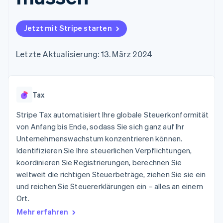
Data Pipeline
Geldmanagement
Marktplatz auf
Zugriff auf mehr als
Datensynchronisierung
Produkt-Roadmap
Plattformen
Grundlagen der
125
Stripe Sessions
SaaS
Abonnementverwaltung
Jetzt mit Stripe starten
Terminal
Karriere
Zahlungen vor Ort
Newsroom
So setzen Sie
Authorization
Stripe Press
nutzungsbasierte
Letzte Aktualisierung: 13. März 2024
Boost
Abrechnung um
Nach Branche
Optimierung der
Stablecoin-gestützte
Autorisierungsraten
Karten ausgeben: So
Link
KI-Unternehmen
Kontakt
geht´s
Beschleunigter
Tax
Creator Economy
Bereitstellung und
Bezahlvorgang
Gaming
Verwaltung von
Sales-Team
Financial
Bewirtung, Reisen und
Stripe Tax automatisiert Ihre globale Steuerkonformität
Diensten mit Agenten
kontaktieren
Connections
Freizeit
Partner werden
von Anfang bis Ende, sodass Sie sich ganz auf Ihr
Verbundene
Versicherungen
Unternehmenswachstum konzentrieren können.
Medien und
Finanzdaten
Unterhaltung
Identifizieren Sie Ihre steuerlichen Verpflichtungen,
Ressourcen
Gemeinnützige
koordinieren Sie Registrierungen, berechnen Sie
Organisationen
weltweit die richtigen Steuerbeträge, ziehen Sie sie ein
Fachdienstleistungen
App-Integrationen
Mehr
Öffentlicher Sektor
Code-Beispiele
und reichen Sie Steuererklärungen ein – alles an einem
Product roadmap
Einzelhandel
Entwickler-Blog
Ort.
Ausblick
API-Status
Mehr erfahren
Radar