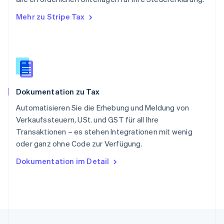
English
简体中文
Mehr zu Stripe Tax
Slowakei
English
Slowenien
English
Italiano
Sonderverwaltungsregion Hongkong,
China
English
简体中文
Dokumentation zu Tax
Spanien
Español
English
Automatisieren Sie die Erhebung und Meldung von
Thailand
Verkaufssteuern, USt. und GST für all Ihre
ไทย
English
Transaktionen – es stehen Integrationen mit wenig
Tschechische Republik
oder ganz ohne Code zur Verfügung.
English
Ungarn
Dokumentation im Detail
English
Vereinigte Arabische Emirate
English
Vereinigte Staaten
English
Español
简体中文
Vereinigtes Königreich