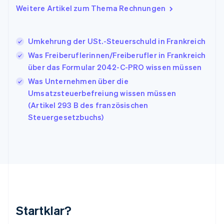
Indien
Weitere Artikel zum Thema Rechnungen
English
Irland
English
Umkehrung der USt.-Steuerschuld in Frankreich
Italien
Italiano
English
Was Freiberuflerinnen/Freiberufler in Frankreich
Japan
über das Formular 2042-C-PRO wissen müssen
日本語
English
Was Unternehmen über die
Kanada
Umsatzsteuerbefreiung wissen müssen
English
Français
Kroatien
(Artikel 293 B des französischen
English
Italiano
Steuergesetzbuchs)
Lettland
English
Liechtenstein
Deutsch
English
Litauen
English
Luxemburg
Français
Deutsch
English
Malaysia
Startklar?
English
简体中文
Malta