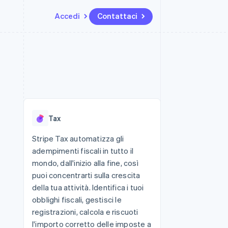
Accedi
Contattaci
Risorse
Ecosistema
Recapiti
me e marketplace
Altro
Integrazioni app
Partner
Contattaci
Product roadmap
ns
Esempi di codice
Stripe App Marketplace
Diventa nostro partner
Scopri cosa ti aspetta
 piattaforme
Blog per sviluppatori
 platforms
ibero
Stato dell'API
Radar
ari integrati
Prevenzione delle frodi
Tax
 fisiche
Atlas
Costituzione di start-up
Stripe Tax automatizza gli
adempimenti fiscali in tutto il
Climate
Rimozione del carbonio
mondo, dall'inizio alla fine, così
puoi concentrarti sulla crescita
Identity
Verifica online dell'identità
della tua attività. Identifica i tuoi
obblighi fiscali, gestisci le
registrazioni, calcola e riscuoti
l'importo corretto delle imposte a