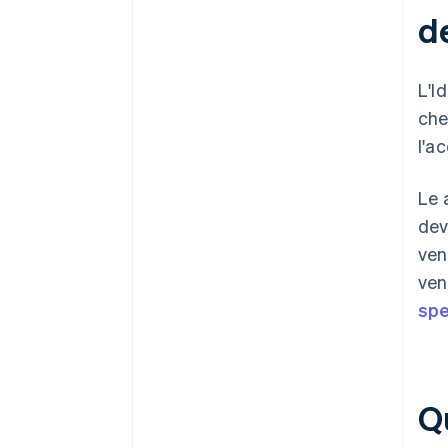
de
L'I
che
l'a
Le 
dev
ven
ven
spe
Qu