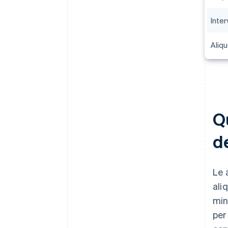
Inter
Aliq
Qu
de
Le 
ali
min
per