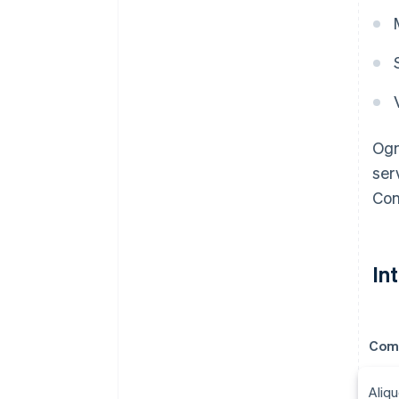
Ogn
ser
Con
In
Com
Aliqu