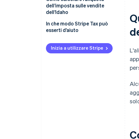
dell’imposta sulle vendite
dell’Idaho
Qu
In che modo Stripe Tax può
de
esserti d’aiuto
Inizia a utilizzare Stripe
L'a
app
per
Alc
agg
sol
Co