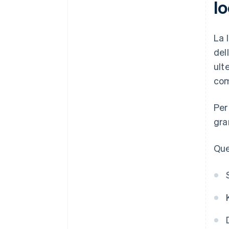
lo
La 
del
ult
com
Per
gra
Que