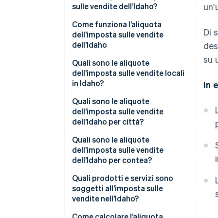
sulle vendite dell’Idaho?
un'
Come funziona l’aliquota
Di 
dell’imposta sulle vendite
dell’Idaho
des
su 
Quali sono le aliquote
dell’imposta sulle vendite locali
in Idaho?
In 
Intervallo dell’imposta sulle
Quali sono le aliquote
vendite dell’Idaho del 2026
dell’imposta sulle vendite
dell’Idaho per città?
Quali sono le aliquote
dell’imposta sulle vendite
dell’Idaho per contea?
Quali prodotti e servizi sono
soggetti all’imposta sulle
vendite nell’Idaho?
Come calcolare l’aliquota