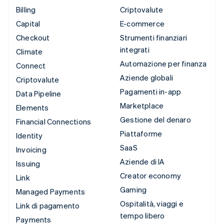
Billing
Criptovalute
Capital
E-commerce
Checkout
Strumenti finanziari
integrati
Climate
Automazione per finanza
Connect
Aziende globali
Criptovalute
Pagamenti in-app
Data Pipeline
Marketplace
Elements
Gestione del denaro
Financial Connections
Piattaforme
Identity
SaaS
Invoicing
Aziende di IA
Issuing
Creator economy
Link
Gaming
Managed Payments
Ospitalità, viaggi e
Link di pagamento
tempo libero
Payments