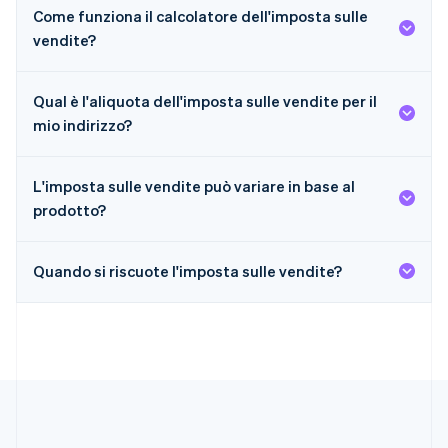
Come funziona il calcolatore dell'imposta sulle
English
India
vendite?
English
Irlanda
English
Qual è l'aliquota dell'imposta sulle vendite per il
Italia
mio indirizzo?
Italiano
English
Lettonia
English
L'imposta sulle vendite può variare in base al
Liechtenstein
prodotto?
Deutsch
English
Lituania
English
Quando si riscuote l'imposta sulle vendite?
Lussemburgo
Français
Deutsch
English
Malaysia
English
简体中文
Malta
English
Messico
Español
English
Norvegia