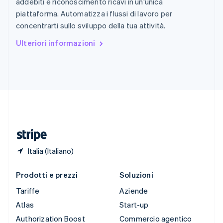
addebiti e riconoscimento ricavi in un'unica
English
Italiano
piattaforma. Automatizza i flussi di lavoro per
Spagna
concentrarti sullo sviluppo della tua attività.
Español
English
Stati Uniti
Ulteriori informazioni
English
Español
简体中文
Svezia
Svenska
English
Svizzera
Deutsch
Français
Italiano
English
Thailandia
ไทย
English
Ungheria
English
Italia (Italiano)
Prodotti e prezzi
Soluzioni
Tariffe
Aziende
Atlas
Start-up
Authorization Boost
Commercio agentico