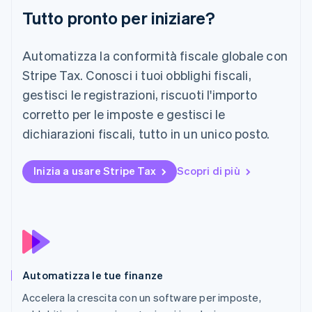
English
Tutto pronto per iniziare?
Nuova Zelanda
English
Paesi Bassi
Automatizza la conformità fiscale globale con
Nederlands
English
Stripe Tax. Conosci i tuoi obblighi fiscali,
Polonia
gestisci le registrazioni, riscuoti l'importo
English
Portogallo
corretto per le imposte e gestisci le
Português
English
dichiarazioni fiscali, tutto in un unico posto.
RAS di Hong Kong, Cina
English
简体中文
Regno Unito
Inizia a usare Stripe Tax
Scopri di più
English
Repubblica Ceca
English
Romania
English
Singapore
English
简体中文
Automatizza le tue finanze
Slovacchia
English
Accelera la crescita con un software per imposte,
Slovenia