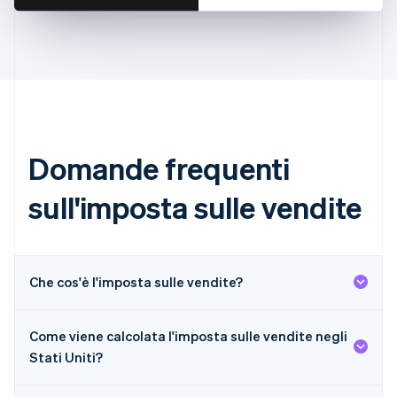
简体中文
English
Cipro
English
Croazia
English
Italiano
Danimarca
English
Emirati Arabi Uniti
English
Domande frequenti
Estonia
English
sull'imposta sulle vendite
Finlandia
English
Svenska
Francia
Français
English
Che cos'è l'imposta sulle vendite?
Germania
Deutsch
English
Giappone
Come viene calcolata l'imposta sulle vendite negli
日本語
English
Stati Uniti?
Gibilterra
English
Grecia