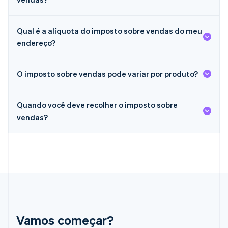
Français
English
Gibraltar
English
Qual é a alíquota do imposto sobre vendas do meu
Grécia
endereço?
English
Hungria
English
O imposto sobre vendas pode variar por produto?
Índia
English
Irlanda
Quando você deve recolher o imposto sobre
English
vendas?
Itália
Italiano
English
Japão
日本語
English
Letônia
English
Liechtenstein
Deutsch
English
Lituânia
English
Vamos começar?
Luxemburgo