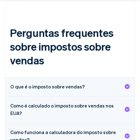
简体中文
English
Chipre
English
Croácia
Perguntas frequentes
English
Italiano
Dinamarca
English
sobre impostos sobre
Emirados Árabes Unidos
English
vendas
Eslováquia
English
Eslovênia
English
Italiano
O que é o imposto sobre vendas?
Espanha
Español
English
Estados Unidos
Como é calculado o imposto sobre vendas nos
English
Español
简体中文
EUA?
Estônia
English
Finlândia
Como funciona a calculadora do imposto sobre
English
Svenska
França
vendas?