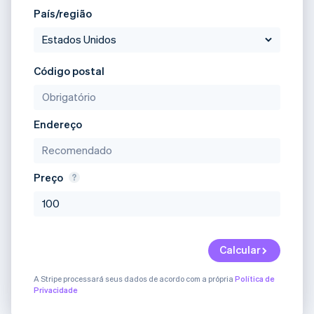
País/região
Ecossistema
Stripe Sessions 2026
Parceiros
Código postal
Stripe App Marketplace
Veja como a Stripe está construindo a infraestrutura econô
Assista agora
Endereço
Preço
Calcular
A Stripe processará seus dados de acordo com a própria
Política de
Privacidade