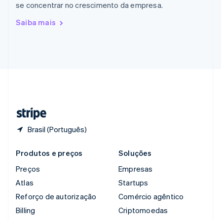
se concentrar no crescimento da empresa.
English
Romênia
Saiba mais
English
Singapura
English
简体中文
Suécia
Svenska
English
Suíça
Deutsch
Français
Italiano
English
Tailândia
ไทย
English
Brasil (Português)
Produtos e preços
Soluções
Preços
Empresas
Atlas
Startups
Reforço de autorização
Comércio agêntico
Billing
Criptomoedas