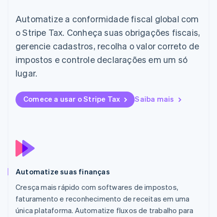
Français
Deutsch
English
Malásia
Automatize a conformidade fiscal global com
English
简体中文
o Stripe Tax. Conheça suas obrigações fiscais,
Malta
gerencie cadastros, recolha o valor correto de
English
México
impostos e controle declarações em um só
Español
English
lugar.
Noruega
English
Nova Zelândia
Comece a usar o Stripe Tax
Saiba mais
English
Países Baixos
Nederlands
English
Polônia
English
Portugal
Português
English
Automatize suas finanças
RAE de Hong Kong, China
English
简体中文
Cresça mais rápido com softwares de impostos,
Reino Unido
faturamento e reconhecimento de receitas em uma
English
única plataforma. Automatize fluxos de trabalho para
República Tcheca