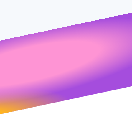
malheureusement
Ignorer
Vous pouvez toujours
requête
pas répondre à
nous contacter à
a généré
votre demande.
l'adresse
une
sales@stripe.com
.
erreur.
Stripe traitera vos données conformément à sa
Politique de
confidentialité
.