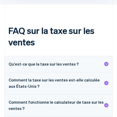
English
Français
Chine continentale
简体中文
English
Chypre
English
FAQ sur la taxe sur les
Croatie
English
Italiano
ventes
Danemark
English
Émirats arabes unis
English
Qu'est-ce que la taxe sur les ventes ?
Espagne
Español
English
Estonie
Comment la taxe sur les ventes est-elle calculée
English
États-Unis
aux États-Unis ?
English
Español
简体中文
Finlande
English
Svenska
Comment fonctionne le calculateur de taxe sur les
France
ventes ?
Français
English
Gibraltar