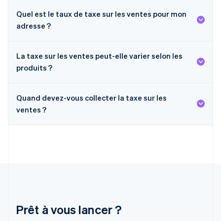
English
Quel est le taux de taxe sur les ventes pour mon
Grèce
adresse ?
English
Hongrie
English
La taxe sur les ventes peut-elle varier selon les
Inde
produits ?
English
Irlande
English
Quand devez-vous collecter la taxe sur les
Italie
Italiano
English
ventes ?
Japon
日本語
English
Lettonie
English
Liechtenstein
Deutsch
English
Lituanie
English
Luxembourg
Prêt à vous lancer ?
Français
Deutsch
English
Malaisie