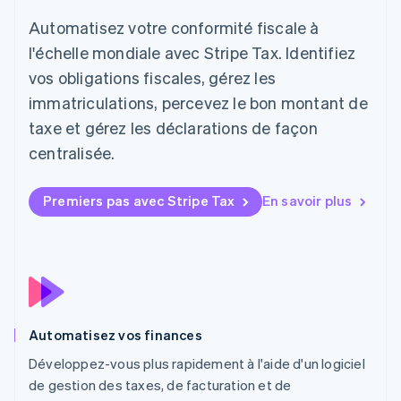
English
简体中文
Automatisez votre conformité fiscale à
Malte
l'échelle mondiale avec Stripe Tax. Identifiez
English
Mexique
vos obligations fiscales, gérez les
Español
English
immatriculations, percevez le bon montant de
Norvège
English
taxe et gérez les déclarations de façon
Nouvelle-Zélande
centralisée.
English
Pays-Bas
Nederlands
English
Premiers pas avec Stripe Tax
En savoir plus
Pologne
English
Portugal
Português
English
R.A.S. de Hong Kong, Chine
English
简体中文
République tchèque
Automatisez vos finances
English
Développez-vous plus rapidement à l'aide d'un logiciel
Roumanie
English
de gestion des taxes, de facturation et de
Royaume-Uni