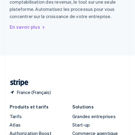
comptabilisation des revenus, le tout sur une seule
English
plateforme. Automatisez les processus pour vous
Singapour
concentrer sur la croissance de votre entreprise.
English
简体中文
Slovaquie
En savoir plus
English
Slovénie
English
Italiano
Suède
Svenska
English
Suisse
Deutsch
Français
Italiano
English
Thaïlande
ไทย
English
France (Français)
Produits et tarifs
Solutions
Tarifs
Grandes entreprises
Atlas
Start-up
Authorization Boost
Commerce agentique