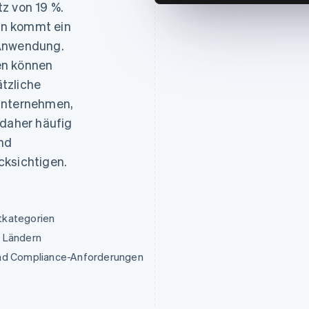
z von 19 %.
en kommt ein
 Anwendung.
en können
tzliche
 Unternehmen,
 daher häufig
und
cksichtigen.
tkategorien
0 Ländern
und Compliance-Anforderungen