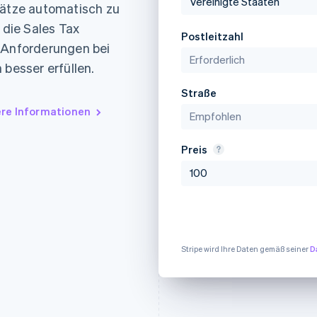
ung
sätze automatisch zu
die Sales Tax
Postleitzahl
e Anforderungen bei
 besser erfüllen.
Straße
re Informationen
Preis
Stripe wird Ihre Daten gemäß seiner
D
Da ist etwas bei uns
schiefgegangen. Das tut un