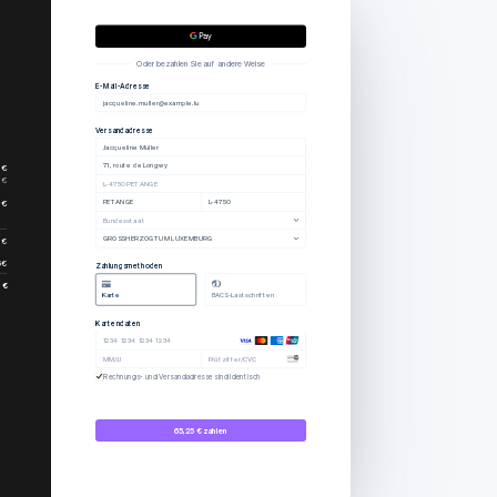
Oder bezahlen Sie auf andere Weise
E-Mail-Adresse
jacqueline.muller@example.lu
Versandadresse
Jacqueline Muller
71, route de Longwy
 €
 €
L-4750 PETANGE
 €
PETANGE
L-4750
Bundesstaat
GROSSHERZOGTUM LUXEMBURG
 €
 €
Zahlungsmethoden
 €
Karte
BACS-Lastschriften
Kartendaten
1234 1234 1234 1234
MM/JJ
Prüfziffer/CVC
Rechnungs- und Versandadresse sind identisch
65,25 € zahlen