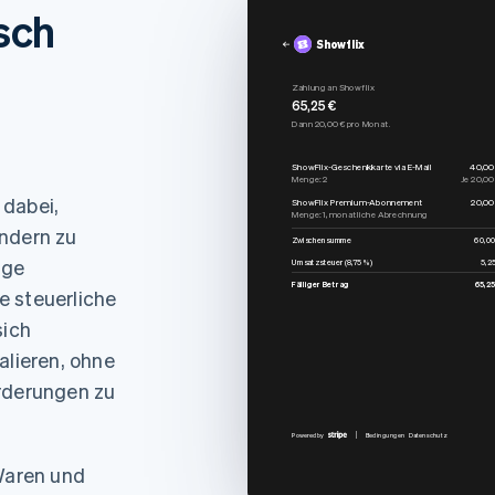
sch
Showflix
Zahlung an Showflix
65,25 €
Dann 20,00 € pro Monat.
ShowFlix-Geschenkkarte via E-Mail
40,00
Menge: 2
Je 20,00
 dabei,
ShowFlix Premium-Abonnement
20,00
Menge: 1, monatliche Abrechnung
ändern zu
Zwischensumme
60,00
äge
Umsatzsteuer (8,75 %)
5,25
Fälliger Betrag
65,25
e steuerliche
sich
alieren, ohne
orderungen zu
Powered by
Bedingungen
Datenschutz
 Waren und