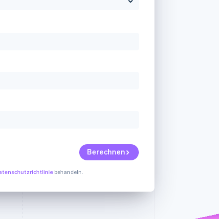
Stripe-Sessions 2026
Erfahren Sie, wie Stripe
Lösungen für die
Wirtschaftsinfrastruktur
für KI aufbaut.
Jetzt ansehen
Berechnen
atenschutzrichtlinie
behandeln.
Es tut uns Leid,
Es gibt leider ein
s
aber wir konnten
Problem mit