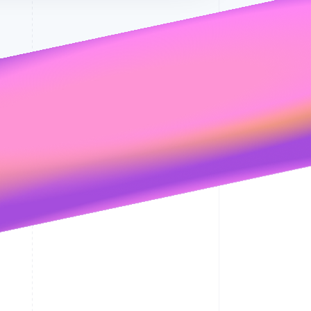
Schließen
rhin
Ihrer Anfrage nicht
einem der Felder
nachkommen.
in Ihrer Anfrage.
nschutzrichtlinie
behandeln.