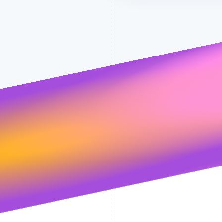
leid. Sie erreichen uns weite
unter
sales@stripe.com
.
Stripe wird Ihre Daten gemäß seiner
Date