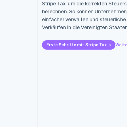
Optimierung der
Datensynchronisier
Stripe Tax, um die korrekten Steuer
Autorisierungsraten
berechnen. So können Unternehmen 
Link
Beschleunigter Bezahlvorgang
einfacher verwalten und steuerlich
Financial Connections
Verkäufen in die Vereinigten Staaten
Verbundene Finanzdaten
Erste Schritte mit Stripe Tax
Weite