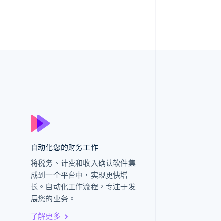
西班牙
Español
English
新加坡
自动化您的财务工作
English
简体中文
新西兰
将税务、计费和收入确认软件集
English
成到一个平台中，实现更快增
匈牙利
长。自动化工作流程，专注于发
English
展您的业务。
意大利
Italiano
English
了解更多
印度