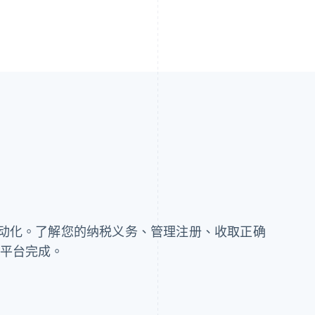
芬兰
美国
English
Svenska
English
Español
简体中文
荷兰
墨西哥
Nederlands
English
Español
English
加拿大
挪威
务合规自动化。了解您的纳税义务、管理注册、收取正确
English
Français
English
个平台完成。
捷克
葡萄牙
English
Português
English
克罗地亚
日本
English
Italiano
日本語
English
拉脱维亚
瑞典