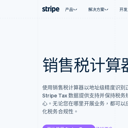
产品
解决方案
开发
按企业阶段
文档
学习
按应用场
支持
支付
营收
大型企业
Stripe 文档
博客
智能体
获取支
Payments
Billing
初创企业
API 参考文档
客户案例
加密货
管理支
在线支付
经常性收入
库与 SDK
指南
电子商
专业服
Managed Payments
Metronome
Stripe Apps
销售税计算
嵌入式
备案商家解决方案
按用量计费
财务自
Payment links
Subscriptions
全球化
无代码支付
订阅管理
应用内
Checkout
Invoicing
交易市
预构建支付界面
一次性或定期账单
资金管
Elements
Tax
使用销售税计算器以地址级精度识别
平台
灵活的 UI 组件
销售税和增值税自动
SaaS
Stripe Tax 数据提供支持并保持
支付方式
Revenue Recogniti
Access to 125+
会计自动化
心。无论您在哪里开展业务，都可以
Authorization Boost
Stripe Sigma
化税务合规性。
支付成功率优化
自定义报告
Link
Data Pipeline
加速结账
数据同步