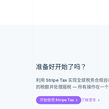
阿联酋
准备好开始了吗？
English
爱尔兰
English
爱沙尼亚
利用 Stripe Tax 实现全球税
English
的税额并处理报税 — 所有操作在一
奥地利
Deutsch
English
澳大利亚
开始使用 Stripe Tax
了解更多
English
巴西