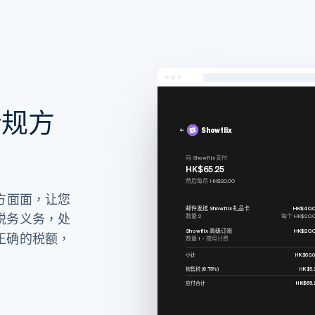
合规方
Showflix
向 Showflix 支付
HK$65.25
然后每月 HK$20.00
的方方面面，让您
邮件发送 Showflix 礼品卡
HK$40.
税务义务，处
数量 2
每个 HK$20.
Showflix 高级订阅
HK$20.
正确的税额，
数量 1，按月计费
小计
HK$60.
销售税 (8.75%)
HK$5.
应付合计
HK$65.