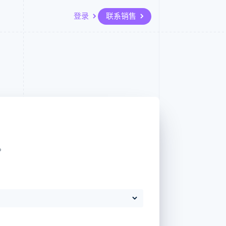
登录
联系销售
资源
生态系统
联系
场
更多
应用程序集成
合作伙伴
联系销售
Product roadmap
代码示例
Stripe App Marketplace
成为合作伙伴
了解未来规划
开发者博客
API 状态
Radar
欺诈防范
Atlas
初创企业注册
。
Climate
碳移除