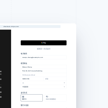
checkout.stripe.com
或用另一方式支付
电子邮件
manyu.zhang@example.com
收货地址
Manyu Zhang
Flat 25, 12/F, Acacia Building
00
00
150 Kennedy Road
00
WAN CHAI
邮编
州
中国香港
00
25
支付方式
25
银行卡
BACS 直接借记
银行卡信息