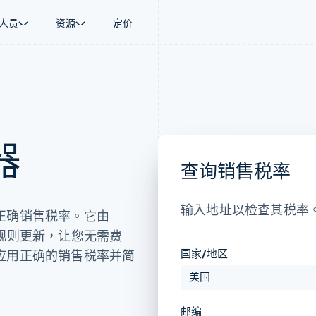
人员
资源
定价
景
指南
按行业
公司
资金管理
平台和交易市
商务
持
接受线上付款
AI 企业
产品路线图
Global Payouts
Connect
币
持方案
实施预建结账流程
创作者经济
Sessions 年度大会
向第三方打款
平台支付
务
务
构建平台或交易市场
游戏
招聘
Crypto
器
金融
管理订阅
酒店、旅游与休闲
新闻编辑室
钱包、稳定币发行和发卡基础设
动化
提供按用量计费
保险
Stripe Press
施
查询销售税率
企业
发行稳定币支持的支付卡
媒体与娱乐
支付
使用代理预配和管理服务
非营利组织
场
专业服务
理
公共部门
输入地址以检查其税率
正确销售税率。它由
零售
化
税务规则更新，让您无需费
on
国家/地区
应用正确的销售税率并简
邮编