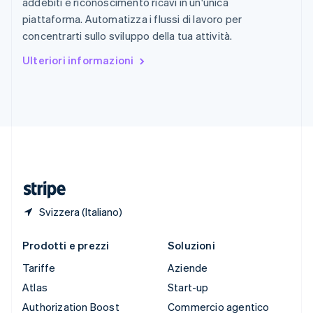
addebiti e riconoscimento ricavi in un'unica
English
Italiano
piattaforma. Automatizza i flussi di lavoro per
Spagna
concentrarti sullo sviluppo della tua attività.
Español
English
Stati Uniti
Ulteriori informazioni
English
Español
简体中文
Svezia
Svenska
English
Svizzera
Deutsch
Français
Italiano
English
Thailandia
ไทย
English
Ungheria
English
Svizzera (Italiano)
Prodotti e prezzi
Soluzioni
Tariffe
Aziende
Atlas
Start-up
Authorization Boost
Commercio agentico