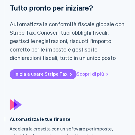
English
Tutto pronto per iniziare?
Nuova Zelanda
English
Paesi Bassi
Automatizza la conformità fiscale globale con
Nederlands
English
Stripe Tax. Conosci i tuoi obblighi fiscali,
Polonia
gestisci le registrazioni, riscuoti l'importo
English
Portogallo
corretto per le imposte e gestisci le
Português
English
dichiarazioni fiscali, tutto in un unico posto.
RAS di Hong Kong, Cina
English
简体中文
Regno Unito
Inizia a usare Stripe Tax
Scopri di più
English
Repubblica Ceca
English
Romania
English
Singapore
English
简体中文
Automatizza le tue finanze
Slovacchia
English
Accelera la crescita con un software per imposte,
Slovenia