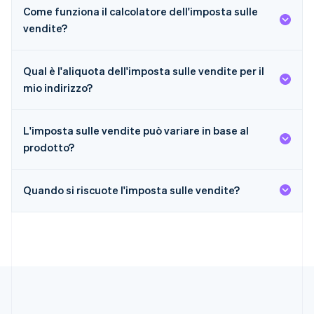
Come funziona il calcolatore dell'imposta sulle
English
India
vendite?
English
Irlanda
English
Qual è l'aliquota dell'imposta sulle vendite per il
Italia
mio indirizzo?
Italiano
English
Lettonia
English
L'imposta sulle vendite può variare in base al
Liechtenstein
prodotto?
Deutsch
English
Lituania
English
Quando si riscuote l'imposta sulle vendite?
Lussemburgo
Français
Deutsch
English
Malaysia
English
简体中文
Malta
English
Messico
Español
English
Norvegia