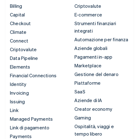
Billing
Criptovalute
Capital
E-commerce
Checkout
Strumenti finanziari
integrati
Climate
Automazione per finanza
Connect
Aziende globali
Criptovalute
Pagamenti in-app
Data Pipeline
Marketplace
Elements
Gestione del denaro
Financial Connections
Piattaforme
Identity
SaaS
Invoicing
Aziende di IA
Issuing
Creator economy
Link
Gaming
Managed Payments
Ospitalità, viaggi e
Link di pagamento
tempo libero
Payments