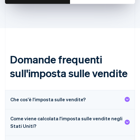
简体中文
English
Cipro
English
Croazia
English
Italiano
Danimarca
English
Emirati Arabi Uniti
English
Domande frequenti
Estonia
English
sull'imposta sulle vendite
Finlandia
English
Svenska
Francia
Français
English
Che cos'è l'imposta sulle vendite?
Germania
Deutsch
English
Giappone
Come viene calcolata l'imposta sulle vendite negli
日本語
English
Stati Uniti?
Gibilterra
English
Grecia