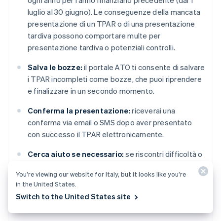
ogni anno per l'anno finanziario precedente (dal 1
luglio al 30 giugno). Le conseguenze della mancata
presentazione di un TPAR o di una presentazione
tardiva possono comportare multe per
presentazione tardiva o potenziali controlli.
Salva le bozze:
il portale ATO ti consente di salvare
i TPAR incompleti come bozze, che puoi riprendere
e finalizzare in un secondo momento.
Conferma la presentazione:
riceverai una
conferma via email o SMS dopo aver presentato
con successo il TPAR elettronicamente.
Cerca aiuto se necessario:
se riscontri difficoltà o
hai bisogno di aiuto, il sito web dell'ATO offre guide
You’re viewing our website for Italy, but it looks like you’re
utili e informazioni di contatto per ulteriore
in the United States.
assistenza.
Switch to the United States site