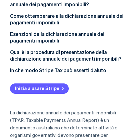
annuale dei pagamenti imponibili?
Scoraggiare l’evasione fiscale
Settori obbligati
Come ottemperare alla dichiarazione annuale dei
Garantire l’equità nel sistema fiscale
pagamenti imponibili
Settori con requisiti TPAR condizionali
Aiutare nelle attività di revisione e applicazione
Passaggio 1: identificare e organizzare i pagamenti
Esenzioni dalla dichiarazione annuale dei
Requisiti TPAR per le attività straniere
degli appaltatori da dichiarare
pagamenti imponibili
Raccolta di dati per l’analisi economica
Passaggio 2: calcolare i totali e verificare i registri
Esenzioni TPAR comuni per la maggior parte delle
Qual è la procedura di presentazione della
attività
dichiarazione annuale dei pagamenti imponibili?
Passaggio 3: presentare il TPAR all’ATO e
conservare i registri
Servizi esenti all’interno dei settori con TPAR
Presenta il tuo TPAR elettronicamente
In che modo Stripe Tax può esserti d’aiuto
obbligatorio
Presenta il tuo TPAR in formato cartaceo (meno
Esenzioni TPAR per i contratti governativi
comune)
Inizia a usare Stripe
Altri pagamenti esenti dalla segnalazione TPAR:
Ulteriori suggerimenti
Altre considerazioni per la compliance
La dichiarazione annuale dei pagamenti imponibili
(TPAR, Taxable Payments Annual Report) è un
documento australiano che determinate attività e
organismi governativi devono presentare per