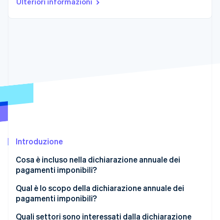
Ulteriori informazioni
Scopri cosa ti aspetta
Radar
Ecosistema
Prevenzione delle frodi
Partner
Atlas
Stripe App Marketplace
Costituzione di start-up
Climate
Rimozione del carbonio
Identity
Verifica online dell'identità
Introduzione
Cosa è incluso nella dichiarazione annuale dei
Stripe Sessions 2026
Scopri come Stripe sta costruendo l'infrastruttura economi
pagamenti imponibili?
Guarda ora
Qual è lo scopo della dichiarazione annuale dei
pagamenti imponibili?
Migliorare la conformità fiscale
Quali settori sono interessati dalla dichiarazione