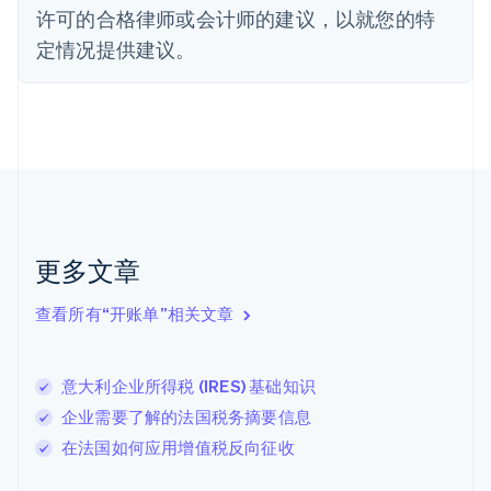
法国
许可的合格律师或会计师的建议，以就您的特
Français
English
定情况提供建议。
芬兰
English
Svenska
荷兰
Nederlands
English
加拿大
English
Français
捷克
English
克罗地亚
English
Italiano
更多文章
拉脱维亚
English
查看所有“开账单”相关文章
立陶宛
English
列支敦士登
意大利企业所得税 (IRES) 基础知识
Deutsch
English
卢森堡
企业需要了解的法国税务摘要信息
Français
Deutsch
English
在法国如何应用增值税反向征收
罗马尼亚
English