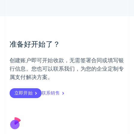
马尔他
English
马来西亚
English
简体中文
美国
English
Español
简体中文
墨西哥
准备好开始了？
Español
English
挪威
English
创建账户即可开始收款，无需签署合同或填写银
葡萄牙
行信息。您也可以联系我们，为您的企业定制专
Português
English
日本
属支付解决方案。
日本語
English
瑞典
立即开始
联系销售
Svenska
English
瑞士
Deutsch
Français
Italiano
English
塞浦路斯
English
斯洛伐克
English