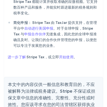
Stripe Tax 都能计算并收取准确的应缴税额。它支持
阿联酋
数百种产品和服务，并能实时跟进最新的税务规则和
English
爱尔兰
税率变化。
English
爱沙尼亚
简化申报：
Stripe Tax 由 TaxJar 提供支持，在管理
English
平台中
自动进行美国申报
。对于全球申报，Stripe
奥地利
Tax 与
申报合作伙伴
无缝集成，因此您的全球申报准
Deutsch
English
确且及时。让我们的合作伙伴管理您的申报，以便您
澳大利亚
可以专注于发展您的业务。
English
巴西
Português
English
进一步了解
Stripe Tax，或立即
开始使用
。
保加利亚
English
比利时
Nederlands
Français
Deutsch
English
波兰
本文中的内容仅供一般信息和教育目的，不应
English
丹麦
被解释为法律或税务建议。Stripe 不保证或担
English
保文章中信息的准确性、完整性、充分性或时
德国
效性。您应该寻求在您的司法管辖区获得执业
Deutsch
English