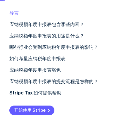
Stripe Sessions 2026
导言
了解 Stripe 如何为 AI 构建经济基础设施。
立即观看
应纳税额年度申报表包含哪些内容？
应纳税额年度申报表的用途是什么？
改善税务合规
哪些行业会受到应纳税年度申报表的影响？
威慑逃税
强制性行业
如何考量应纳税年度申报表
保证税收制度的公平性
具有条件性 TPAR 要求的行业
第一步：识别并整理应报告的承包商支付
应纳税额年度申报表豁免
协助审计和执法活动
外国商家的 TPAR 要求
第二步：计算总额并核实您的记录
大多数商家的常见 TPAR 豁免
应纳税额年度申报表的提交流程是怎样的？
收集数据进行经济分析
第三步：向 ATO 提交 TPAR 并保留记录
强制执行 TPAR 的行业内的豁免服务
以电子方式提交您的 TPAR
Stripe Tax 如何提供帮助
政府合同的 TPAR 豁免
通过纸质方式提交您的 TPAR（较不常见）
开始使用 Stripe
豁免于 TPAR 报告的其他支付：
额外提示
其他监管合规注意事项