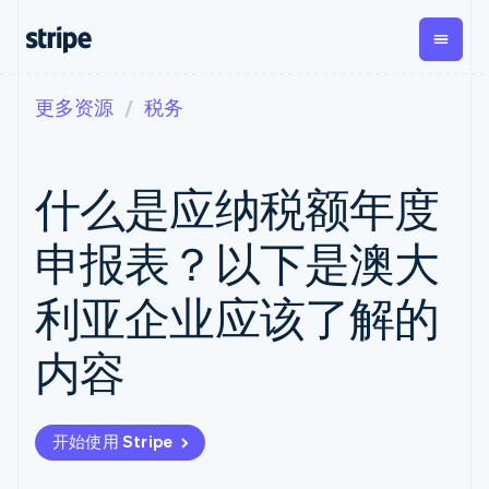
更多资源
税务
按企业阶段
文档
学习
支付
营收
资金管
平台
理
易市
大型企业
Stripe 文档
博客
Payments
Billing
初创企业
API 参考文档
客户案例
什么是应纳税额年度
在线支付
经常性收入
Global
Conn
库与 SDK
指南
Payment links
Metronome
Payouts
Stripe Apps
按用量计费
平台
申报表？以下是澳大
无代码支付
Subscriptions
向第三
按应用场景
Checkout
方打款
支持
预构建支付界
订阅管理
Crypto
利亚企业应该了解的
指南
智能体商务
面
Invoicing
钱包、
加密货币
获取支持
一次性或定期
Elements
稳定币
电子商务
接受线上付款
托管支持方案
灵活的 UI 组件
账单
内容
发行和
嵌入式金融
实施预置结账流程
专业服务
Payment
Tax
发卡基
财务自动化
构建平台或交易市场
methods
销售税和增值
础设施
全球化企业
管理订阅
接入 125+ 种支
税自动化
应用内支付
提供按用量计费
付方式
Revenue
开始使用 Stripe
交易市场
发行稳定币支持的支付卡
Terminal
Recognition
公司
资金管理
通过智能体配置和管理服
线下支付
会计自动化
平台
务