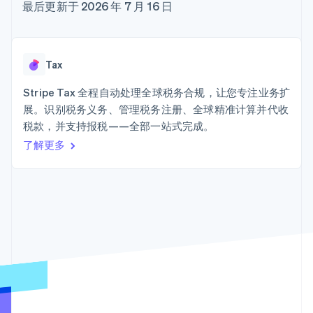
Authorization
Stripe Sigma
最后更新于 2026 年 7 月 16 日
产品路线图
SaaS
Boost
自定义报告
Sessions 年度大会
支付成功率优
Data Pipeline
招聘
化
数据同步
资讯中心
Link
资源
Stripe Press
Tax
加速结账
按行业
应用集成
Stripe Tax 全程自动处理全球税务合规，让您专注业务扩
AI 企业
代码示例
展。识别税务义务、管理税务注册、全球精准计算并代收
创作者经济
开发者博客
联系
游戏
API 状态
税款，并支持报税——全部一站式完成。
更多
酒店、旅游与休闲
联系销售
Product roadmap
了解更多
保险
成为合作伙伴
了解未来规划
媒体与娱乐
非营利组织
Radar
专业服务
欺诈防范
公共部门
Atlas
零售
初创企业注册
Climate
碳移除
生态系统
合作伙伴
Stripe App Marketplace