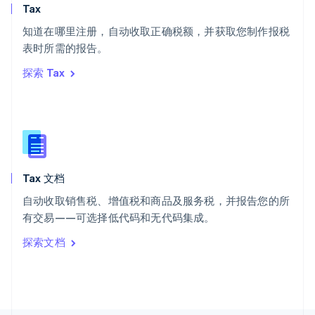
斯洛文尼亚
Tax
English
Italiano
知道在哪里注册，自动收取正确税额，并获取您制作报税
泰国
ไทย
English
表时所需的报告。
希腊
探索 Tax
English
西班牙
Español
English
新加坡
English
简体中文
新西兰
English
Tax 文档
匈牙利
English
自动收取销售税、增值税和商品及服务税，并报告您的所
意大利
有交易——可选择低代码和无代码集成。
Italiano
English
印度
探索文档
English
英国
English
直布罗陀
English