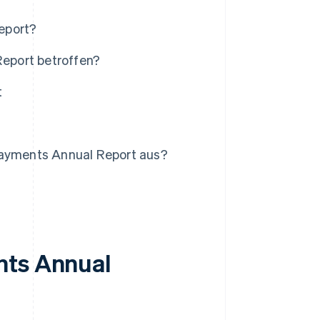
eport?
eport betroffen?
t
Payments Annual Report aus?
nts Annual