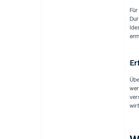
Für
Dur
Ide
erm
Er
Übe
wer
ver
wir
W