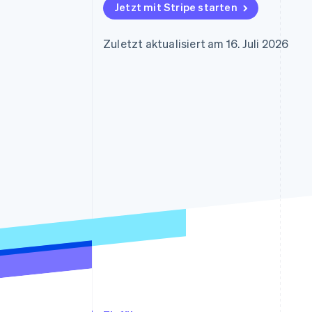
Optimierung der
Datensynchronisier
Jetzt mit Stripe starten
Autorisierungsraten
Link
Beschleunigter Bezahlvorgang
Zuletzt aktualisiert am 16. Juli 2026
Financial Connections
Verbundene Finanzdaten