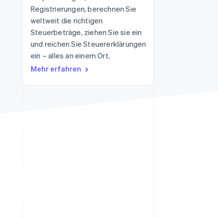
Registrierungen, berechnen Sie
weltweit die richtigen
Steuerbeträge, ziehen Sie sie ein
Stripe-Sessions 2026
Erfahren Sie, wie Stripe
und reichen Sie Steuererklärungen
Lösungen für die
ein – alles an einem Ort.
Wirtschaftsinfrastruktur
Mehr erfahren
für KI aufbaut.
Jetzt ansehen