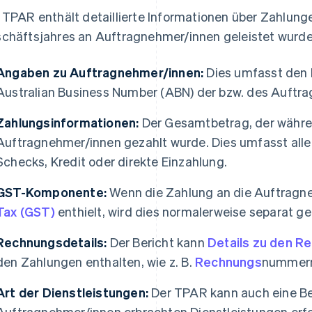
 TPAR enthält detaillierte Informationen über Zahlunge
chäftsjahres an Auftragnehmer/innen geleistet wurden
Angaben zu Auftragnehmer/innen:
Dies umfasst den 
Australian Business Number (ABN) der bzw. des Auftra
Zahlungsinformationen:
Der Gesamtbetrag, der währe
Auftragnehmer/innen gezahlt wurde. Dies umfasst alle
Schecks, Kredit oder direkte Einzahlung.
GST-Komponente:
Wenn die Zahlung an die Auftragn
Tax (GST)
enthielt, wird dies normalerweise separat g
Rechnungsdetails:
Der Bericht kann
Details zu den R
den Zahlungen enthalten, wie z. B.
Rechnungs
nummern
Art der Dienstleistungen:
Der TPAR kann auch eine Be
Auftragnehmer/innen erbrachten Dienstleistungen erfo