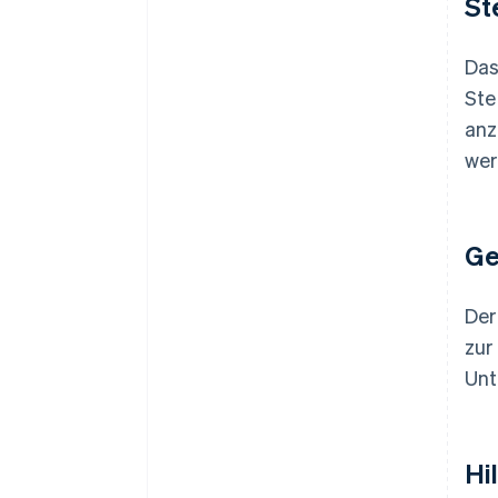
St
Das
Ste
anz
wer
Ge
Der
zur
Unt
Hi