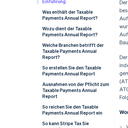
Einführung
Der
bes
Was enthält der Taxable
Payments Annual Report?
Auf
wur
Wozu dient der Taxable
Auf
Payments Annual Report?
Bau
Steuerkonformität verbessern
Welche Branchen betrifft der
Taxable Payments Annual
Steuerhinterziehung
Der
Report?
abschrecken
ind
Obligatorische Branchen
So erstellen Sie den Taxable
Gerechtigkeit im Steuersystem
gem
Payments Annual Report
gewährleisten
Branchen mit bedingten TPAR-
(AT
Anforderungen
Schritt 1: Zu meldende
Ausnahmen von der Pflicht zum
Hilfe bei Prüfungs- und
ATO
Zahlungen an
Taxable Payments Annual
Durchsetzungsmaßnahmen
TPAR-Anforderungen für
Auftragnehmer/innen
Report
Fol
ausländische Unternehmen
identifizieren und ordnen
Erfassung von Daten für die
Häufige TPAR-Ausnahmen für
So reichen Sie den Taxable
Wirtschaftsanalyse
Wor
Schritt 2: Summen berechnen
die meisten Unternehmen
Payments Annual Report ein
und Ihre Unterlagen überprüfen
Ausgenommene
Reichen Sie Ihren TPAR
So kann Stripe Tax Sie