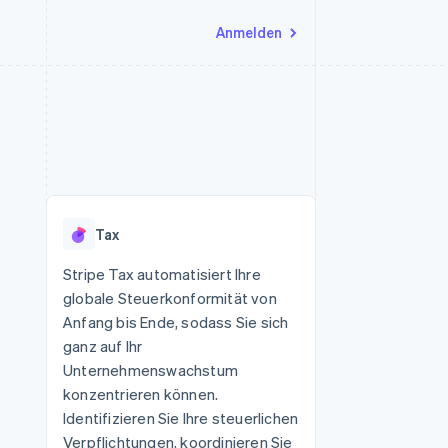
Anmelden
Ressourcen
Ecosystem
Kontakt
nd Marktplätze
Mehr
App-Integrationen
Partner
Sales-Team kontaktieren
Product roadmap
Code-Beispiele
Stripe App-Marktplatz
Partner werden
Ausblick
 Plattformen
Entwickler-Blog
 platforms
eit
API-Status
Radar
Betrugsprävention
eistungen
Tax
Atlas
onen
virtuelle Karten
Start-up-Gründung
Stripe Tax automatisiert Ihre
globale Steuerkonformität von
Climate
CO₂-Entnahme
Anfang bis Ende, sodass Sie sich
ganz auf Ihr
Identity
Online-Identitätsprüfung
Unternehmenswachstum
konzentrieren können.
Identifizieren Sie Ihre steuerlichen
Verpflichtungen, koordinieren Sie