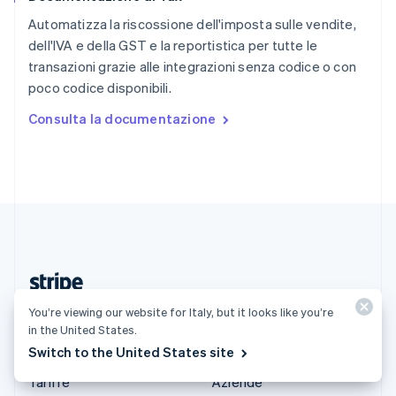
Slovacchia
English
Automatizza la riscossione dell'imposta sulle vendite,
Slovenia
dell'IVA e della GST e la reportistica per tutte le
English
Italiano
transazioni grazie alle integrazioni senza codice o con
Spagna
poco codice disponibili.
Español
English
Stati Uniti
Consulta la documentazione
English
Español
简体中文
Svezia
Svenska
English
Svizzera
Deutsch
Français
Italiano
English
Thailandia
ไทย
English
Ungheria
English
Italia (Italiano)
You’re viewing our website for Italy, but it looks like you’re
in the United States.
Switch to the United States site
Prodotti e prezzi
Soluzioni
Tariffe
Aziende