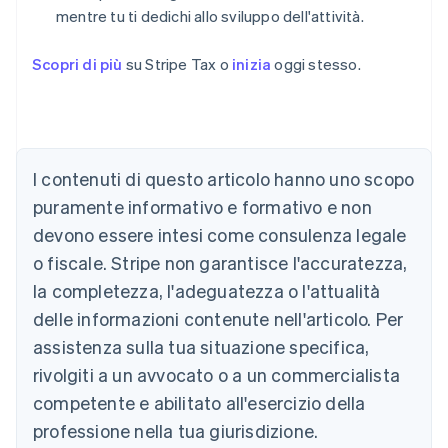
mentre tu ti dedichi allo sviluppo dell'attività.
Scopri di più
su Stripe Tax o
inizia
oggi stesso.
I contenuti di questo articolo hanno uno scopo
puramente informativo e formativo e non
devono essere intesi come consulenza legale
Australia
o fiscale. Stripe non garantisce l'accuratezza,
English
la completezza, l'adeguatezza o l'attualità
Austria
Deutsch
English
delle informazioni contenute nell'articolo. Per
Belgio
assistenza sulla tua situazione specifica,
Nederlands
Français
Deutsch
English
Brasile
rivolgiti a un avvocato o a un commercialista
Português
English
competente e abilitato all'esercizio della
Bulgaria
professione nella tua giurisdizione.
English