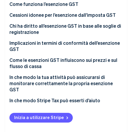
Come funziona l’esenzione GST
Cessioni esenti
Cessioni idonee per l’esenzione dall’imposta GST
Cessioni ad aliquota zero
Chi ha diritto all’esenzione GST in base alle soglie di
registrazione
Eccezioni per soglia di registrazione
Implicazioni in termini di conformità dell’esenzione
GST
Cessioni miste
Come le esenzioni GST influiscono sui prezzi e sul
flusso di cassa
Attività non registrate
In che modo la tua attività può assicurarsi di
Cessioni ad aliquota zero
monitorare correttamente la propria esenzione
GST
Conservazione della documentazione
In che modo Stripe Tax può esserti d’aiuto
Inizia a utilizzare Stripe