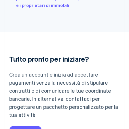
Gibilterra
e i proprietari di immobili
English
Grecia
English
India
English
Irlanda
English
Italia
Italiano
English
Tutto pronto per iniziare?
Lettonia
English
Liechtenstein
Crea un account e inizia ad accettare
Deutsch
English
Lituania
pagamenti senza la necessità di stipulare
English
contratti o di comunicare le tue coordinate
Lussemburgo
bancarie. In alternativa, contattaci per
Français
Deutsch
English
progettare un pacchetto personalizzato per la
Malaysia
English
简体中文
tua attività.
Malta
English