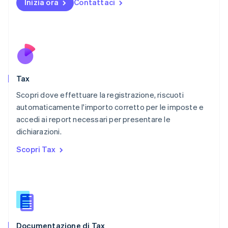
Messico
Inizia ora
Contattaci
Español
English
Norvegia
English
Nuova Zelanda
English
Paesi Bassi
Nederlands
English
Tax
Polonia
English
Scopri dove effettuare la registrazione, riscuoti
Portogallo
automaticamente l'importo corretto per le imposte e
Português
English
accedi ai report necessari per presentare le
RAS di Hong Kong, Cina
dichiarazioni.
English
简体中文
Regno Unito
Scopri Tax
English
Repubblica Ceca
English
Romania
English
Singapore
English
简体中文
Documentazione di Tax