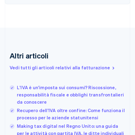
Canada
English
Français
Cina continentale
简体中文
English
Cipro
English
Croazia
English
Italiano
Danimarca
Altri articoli
English
Emirati Arabi Uniti
Vedi tutti gli articoli relativi alla fatturazione
English
Estonia
English
L'IVA è un'imposta sui consumi? Riscossione,
Finlandia
English
Svenska
responsabilità fiscale e obblighi transfrontalieri
Francia
da conoscere
Français
English
Recupero dell'IVA oltre confine: Come funziona il
Germania
processo per le aziende statunitensi
Deutsch
English
Giappone
Making tax digital nel Regno Unito: una guida
日本語
English
per le attività con partita IVA, le ditte individuali