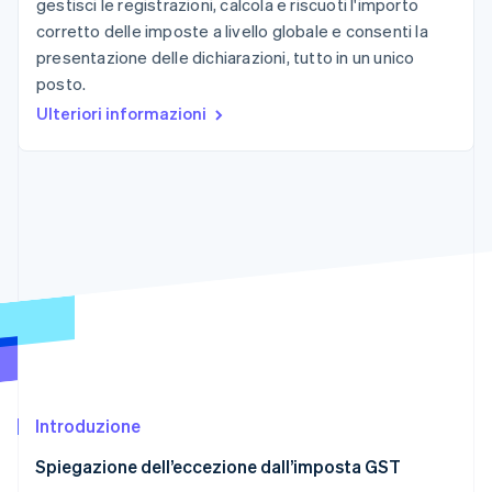
gestisci le registrazioni, calcola e riscuoti l'importo
Scopri cosa ti aspetta
corretto delle imposte a livello globale e consenti la
Radar
Ecosistema
presentazione delle dichiarazioni, tutto in un unico
Prevenzione delle frodi
posto.
Partner
Atlas
Ulteriori informazioni
Stripe App Marketplace
Costituzione di start-up
Climate
Rimozione del carbonio
Identity
Verifica online dell'identità
Stripe Sessions 2026
Scopri come Stripe sta costruendo l'infrastruttura economi
Guarda ora
Introduzione
Spiegazione dell’eccezione dall’imposta GST