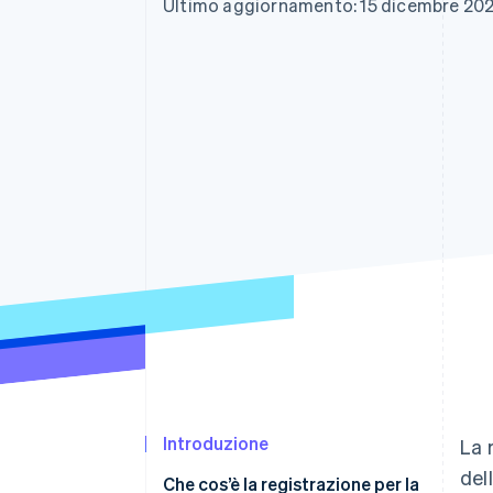
Ultimo aggiornamento: 15 dicembre 20
Link
Pagamento accelerato
Financial Connections
Conti finanziari collegati
Introduzione
La 
del
Che cos’è la registrazione per la