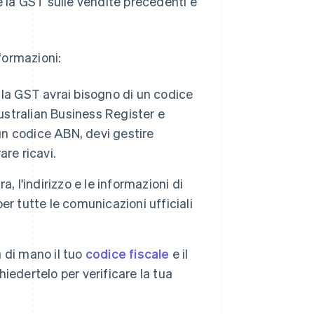
e la GST sulle vendite precedenti e
nformazioni:
r la GST avrai bisogno di un codice
ustralian Business Register e
n codice ABN, devi gestire
re ricavi.
a, l'indirizzo e le informazioni di
per tutte le comunicazioni ufficiali
a di mano il tuo
codice fiscale
e il
edertelo per verificare la tua