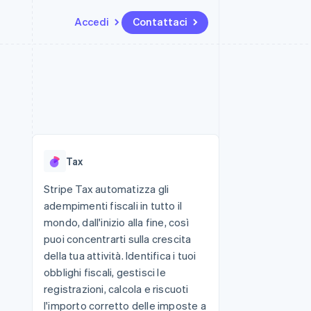
Accedi
Contattaci
Risorse
Ecosistema
Recapiti
me e marketplace
Altro
Integrazioni app
Partner
Contattaci
Product roadmap
ns
Esempi di codice
Stripe App Marketplace
Diventa nostro partner
Scopri cosa ti aspetta
 piattaforme
Blog per sviluppatori
 platforms
ibero
Stato dell'API
Radar
ari integrati
Prevenzione delle frodi
Tax
 fisiche
Atlas
Costituzione di start-up
Stripe Tax automatizza gli
adempimenti fiscali in tutto il
Climate
Rimozione del carbonio
mondo, dall'inizio alla fine, così
puoi concentrarti sulla crescita
Identity
Verifica online dell'identità
della tua attività. Identifica i tuoi
obblighi fiscali, gestisci le
registrazioni, calcola e riscuoti
l'importo corretto delle imposte a