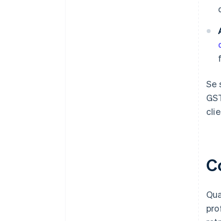
Se 
GST
clie
Co
Qua
pro