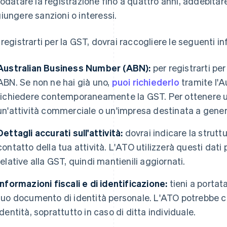
rodatare la registrazione fino a quattro anni, addebitar
iungere sanzioni o interessi.
 registrarti per la GST, dovrai raccogliere le seguenti i
Australian Business Number (ABN):
per registrarti pe
ABN. Se non ne hai già uno,
puoi richiederlo
tramite l'A
richiedere contemporaneamente la GST. Per ottenere u
un'attività commerciale o un'impresa destinata a genera
Dettagli accurati sull'attività:
dovrai indicare la struttur
contatto della tua attività. L'ATO utilizzerà questi dati 
relative alla GST, quindi mantienili aggiornati.
Informazioni fiscali e di identificazione:
tieni a portat
tuo documento di identità personale. L'ATO potrebbe chi
identità, soprattutto in caso di ditta individuale.