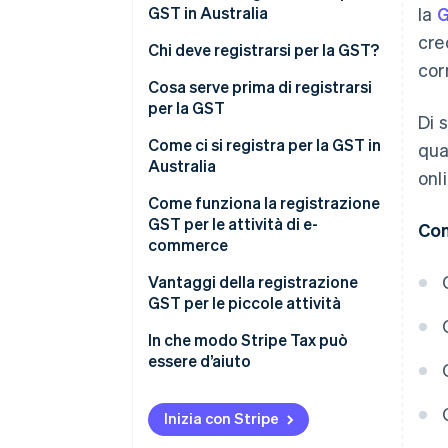
GST in Australia
la
cre
Chi deve registrarsi per la GST?
cor
Cosa serve prima di registrarsi
per la GST
Di 
Come ci si registra per la GST in
qua
Australia
onl
Come funziona la registrazione
GST per le attività di e-
Con
commerce
Vantaggi della registrazione
GST per le piccole attività
In che modo Stripe Tax può
essere d’aiuto
Inizia con Stripe