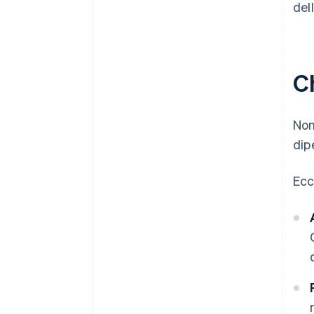
del
Ch
Non
dip
Ecc