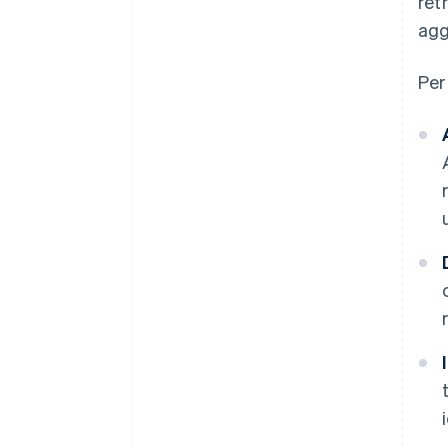
ret
agg
Per