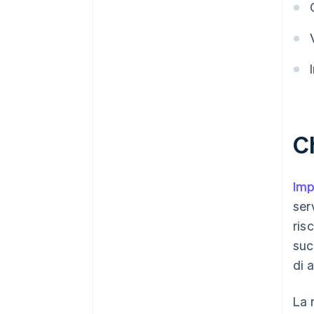
Ch
Imp
ser
ris
suc
di a
La 