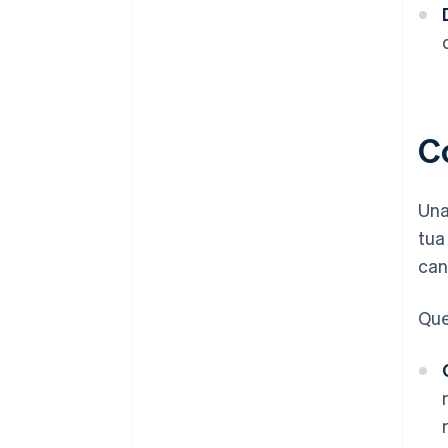
Co
Una
tua
cana
Que