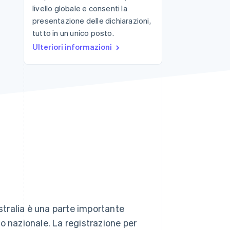
livello globale e consenti la
presentazione delle dichiarazioni,
tutto in un unico posto.
Stripe Sessions 2026
Scopri come Stripe sta
Ulteriori informazioni
costruendo
l'infrastruttura
economica per l'IA.
Guarda ora
ustralia è una parte importante
llo nazionale. La registrazione per